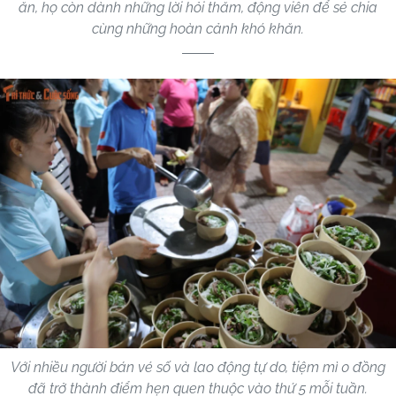
ăn, họ còn dành những lời hỏi thăm, động viên để sẻ chia
cùng những hoàn cảnh khó khăn.
Với nhiều người bán vé số và lao động tự do, tiệm mì 0 đồng
đã trở thành điểm hẹn quen thuộc vào thứ 5 mỗi tuần.