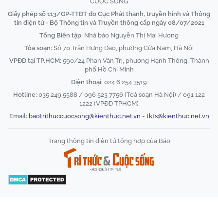
CUỘC SỐNG
Giấy phép số 113/GP-TTĐT do Cục Phát thanh, truyền hình và Thông
tin điện tử - Bộ Thông tin và Truyền thông cấp ngày 08/07/2021
Tổng Biên tập:
Nhà báo Nguyễn Thị Mai Hương
Tòa soạn:
Số 70 Trần Hưng Đạo, phường Cửa Nam, Hà Nội
VPĐD tại TP.HCM:
590/24 Phan Văn Trị, phường Hạnh Thông, Thành
phố Hồ Chí Minh
Điện thoại:
024 6 254 3519
Hotline:
035 249 5588 / 096 523 7756 (Toà soạn Hà Nội) / 091 122
1222 (VPĐD TPHCM)
Email:
baotrithuccuocsong@kienthuc.net.vn
-
tkts@kienthuc.net.vn
Trang thông tin điện tử tổng hợp của Báo