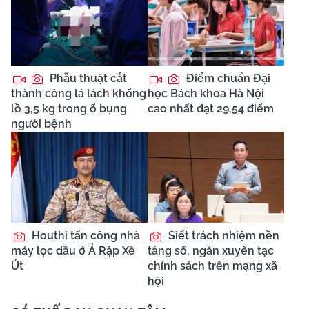
Phẫu thuật cắt
Điểm chuẩn Đại
thành công lá lách khổng
học Bách khoa Hà Nội
lồ 3,5 kg trong ổ bụng
cao nhất đạt 29,54 điểm
người bệnh
Houthi tấn công nhà
Siết trách nhiệm nền
máy lọc dầu ở Ả Rập Xê
tảng số, ngăn xuyên tạc
Út
chính sách trên mạng xã
hội