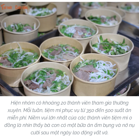
Hiện nhóm có khoảng 20 thành viên tham gia thường
xuyên. Mỗi tuần, tiệm mì phục vụ từ 350 đến 500 suất ăn
miễn phí. Niềm vui lớn nhất của các thành viên tiệm mì 0
đồng là nhìn thấy bà con có một bữa ăn ấm bụng và nở nụ
cười sau một ngày lao động vất vả.