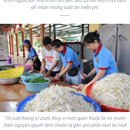
trăm người dân khó khăn tìm đến vào tối thứ năm mỗi tuần
để nhận những suất ăn miễn phí.
Tối cuối tháng 5/2026, thay vì món quen thuộc là mì, nhóm
thiện nguyện quyết định chuẩn bị gần 500 phần bún bò Huế