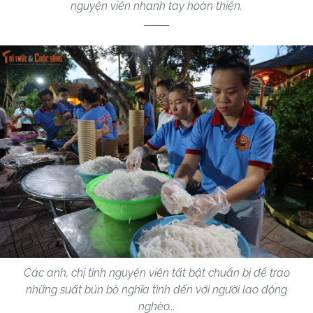
nguyện viên nhanh tay hoàn thiện.
Các anh, chị tình nguyện viên tất bật chuẩn bị để trao
những suất bún bò nghĩa tình đến với người lao động
nghèo...