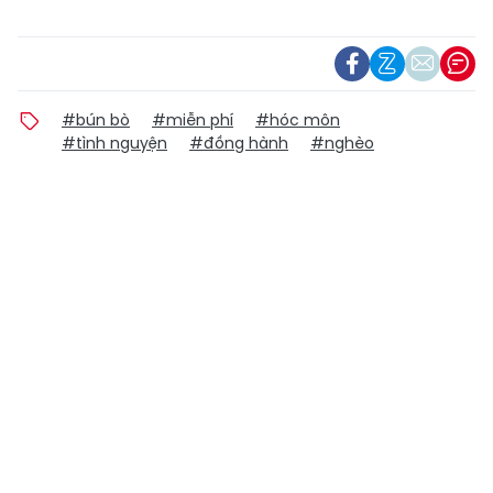
#bún bò
#miễn phí
#hóc môn
#tình nguyện
#đồng hành
#nghèo