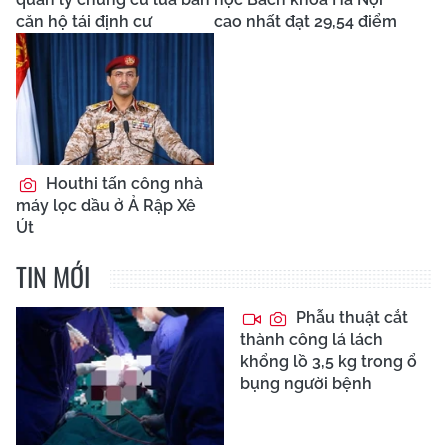
căn hộ tái định cư
cao nhất đạt 29,54 điểm
Houthi tấn công nhà
máy lọc dầu ở Ả Rập Xê
Út
TIN MỚI
Phẫu thuật cắt
thành công lá lách
khổng lồ 3,5 kg trong ổ
bụng người bệnh