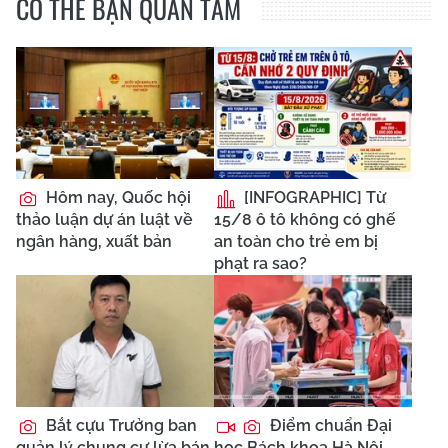
CÓ THỂ BẠN QUAN TÂM
Hôm nay, Quốc hội
[INFOGRAPHIC] Từ
thảo luận dự án luật về
15/8 ô tô không có ghế
ngân hàng, xuất bản
an toàn cho trẻ em bị
phạt ra sao?
Bắt cựu Trưởng ban
Điểm chuẩn Đại
quản lý chung cư lừa bán
học Bách khoa Hà Nội