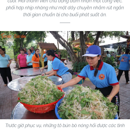
cười. Mỗi thành viên chủ động đảm nhận một công việc,
phối hợp nhịp nhàng như một dây chuyền nhằm rút ngắn
thời gian chuẩn bị cho buổi phát suất ăn.
Trước giờ phục vụ, những tô bún bò nóng hổi được các tình