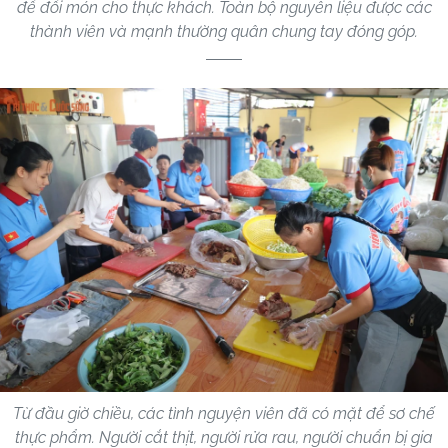
để đổi món cho thực khách. Toàn bộ nguyên liệu được các
thành viên và mạnh thường quân chung tay đóng góp.
Từ đầu giờ chiều, các tình nguyện viên đã có mặt để sơ chế
thực phẩm. Người cắt thịt, người rửa rau, người chuẩn bị gia