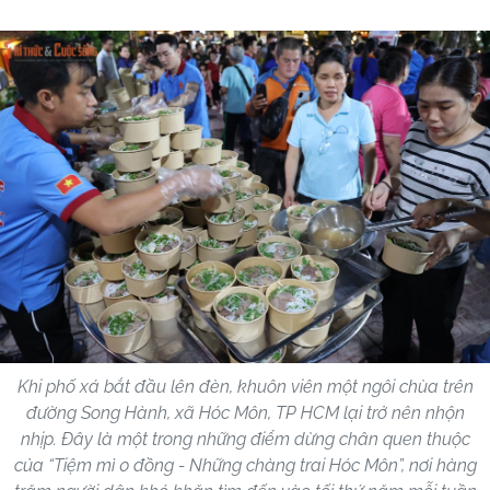
Khi phố xá bắt đầu lên đèn, khuôn viên một ngôi chùa trên
đường Song Hành, xã Hóc Môn, TP HCM lại trở nên nhộn
nhịp. Đây là một trong những điểm dừng chân quen thuộc
của “Tiệm mì 0 đồng - Những chàng trai Hóc Môn”, nơi hàng