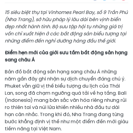
15 siêu biệt thự tại Vinhomes Pearl Bay, số 9 Trần Phú
(Nha Trang), sở hữu pháp lý lâu dài bên vịnh biển
đẹp nhất hành tinh. Bộ sưu tập hội tụ những giá trị
vốn chỉ xuất hiện ở các bất động sản biểu tượng tại
những điểm đến nghỉ dưỡng hàng đầu thế giới.
Điểm hẹn mới của giới sưu tầm bất động sản hạng
sang châu Á
Bản đồ bất động sản hạng sang châu Á những
năm gần đây ghi nhận sự dịch chuyển đáng chú ý.
Phuket vẫn giữ vị thế biểu tượng du lịch của Thái
Lan, song đã chạm ngưỡng quá tải về hạ tầng. Bali
(Indonesia) mang bản sắc văn hóa riêng nhưng rủi
ro thiên tai và núi lửa khiến nhiều nhà đầu tư dài
hạn cân nhắc. Trong khi đó, Nha Trang đang từng
bước khẳng định vị thế như một điểm đến mới giàu
tiềm năng tại Việt Nam.