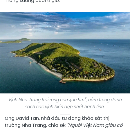
Trang xuống dưới 4 giờ.
Vịnh Nha Trang trải rộng hơn 400 km², nằm trong danh
sách các vịnh biển đẹp nhất hành tinh.
Ông David Tan, nhà đầu tư đang khảo sát thị
trường Nha Trang, chia sẻ:
"Người Việt Nam giàu có