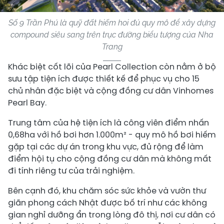
Số 9 Trần Phú là quỹ đất hiếm hoi đủ quy mô để xây dựng
compound siêu sang trên trục đường biểu tượng của Nha
Trang
Khác biệt cốt lõi của Pearl Collection còn nằm ở bộ
sưu tập tiện ích được thiết kế để phục vụ cho 15
chủ nhân đặc biệt và cộng đồng cư dân Vinhomes
Pearl Bay.
Trung tâm của hệ tiện ích là công viên điểm nhấn
0,68ha với hồ bơi hơn 1.000m² - quy mô hồ bơi hiếm
gặp tại các dự án trong khu vực, đủ rộng để làm
điểm hội tụ cho cộng đồng cư dân mà không mất
đi tính riêng tư của trải nghiệm.
Bên cạnh đó, khu chăm sóc sức khỏe và vườn thư
giãn phong cách Nhật được bố trí như các không
gian nghỉ dưỡng ẩn trong lòng đô thị, nơi cư dân có