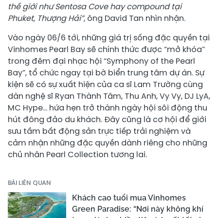
thế giới như Sentosa Cove hay compound tại
Phuket, Thượng Hải”
, ông David Tan nhìn nhận.
Vào ngày 06/6 tới, những giá trị sống đặc quyền tại
Vinhomes Pearl Bay sẽ chính thức được “mở khóa”
trong đêm đại nhạc hội “Symphony of the Pearl
Bay”, tổ chức ngay tại bờ biển trung tâm dự án. Sự
kiện sẽ có sự xuất hiện của ca sĩ Lam Trường cùng
dàn nghệ sĩ Ryan Thành Tâm, Thu Anh, Vy Vy, DJ LyA,
MC Hype… hứa hẹn trở thành ngày hội sôi động thu
hút đông đảo du khách. Đây cũng là cơ hội để giới
sưu tầm bất động sản trực tiếp trải nghiệm và
cảm nhận những đặc quyền dành riêng cho những
chủ nhân Pearl Collection tương lai.
BÀI LIÊN QUAN
Khách cao tuổi mua Vinhomes
Green Paradise: “Nơi này không khí