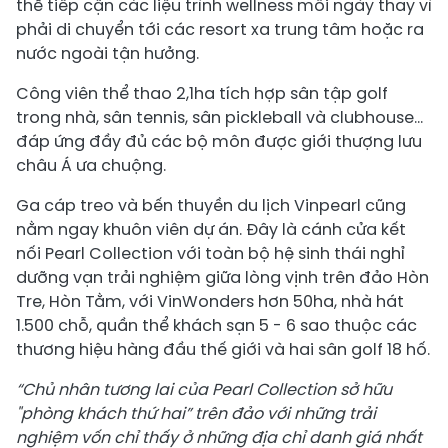
thể tiếp cận các liệu trình wellness mỗi ngày thay vì
phải di chuyển tới các resort xa trung tâm hoặc ra
nước ngoài tận hưởng.
Công viên thể thao 2,1ha tích hợp sân tập golf
trong nhà, sân tennis, sân pickleball và clubhouse…
đáp ứng đầy đủ các bộ môn được giới thượng lưu
châu Á ưa chuộng.
Ga cáp treo và bến thuyền du lịch Vinpearl cũng
nằm ngay khuôn viên dự án. Đây là cánh cửa kết
nối Pearl Collection với toàn bộ hệ sinh thái nghỉ
dưỡng vạn trải nghiệm giữa lòng vịnh trên đảo Hòn
Tre, Hòn Tằm, với VinWonders hơn 50ha, nhà hát
1.500 chỗ, quần thể khách sạn 5 - 6 sao thuộc các
thương hiệu hàng đầu thế giới và hai sân golf 18 hố.
“Chủ nhân tương lai của Pearl Collection sở hữu
"phòng khách thứ hai” trên đảo với những trải
nghiệm vốn chỉ thấy ở những địa chỉ danh giá nhất