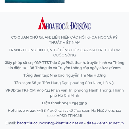
CƠ QUAN CHỦ QUẢN:
LIÊN HIỆP CÁC HỘI KHOA HỌC VÀ KỸ
THUẬT VIỆT NAM
TRANG THÔNG TIN ĐIỆN TỬ TỔNG HỢP CỦA BÁO TRI THỨC VÀ
CUỘC SỐNG
Giấy phép số 113/GP-TTĐT do Cục Phát thanh, truyền hình và Thông
tin điện tử - Bộ Thông tin và Truyền thông cấp ngày 08/07/2021
Tổng Biên tập:
Nhà báo Nguyễn Thị Mai Hương
Tòa soạn:
Số 70 Trần Hưng Đạo, phường Cửa Nam, Hà Nội
VPĐD tại TP.HCM:
590/24 Phan Văn Trị, phường Hạnh Thông, Thành
phố Hồ Chí Minh
Điện thoại:
024 6 254 3519
Hotline:
035 249 5588 / 096 523 7756 (Toà soạn Hà Nội) / 091 122
1222 (VPĐD TPHCM)
Email:
baotrithuccuocsong@kienthuc.net.vn
-
tkts@kienthuc.net.vn