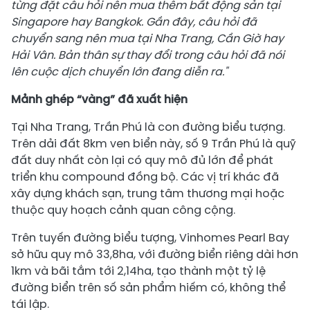
từng đặt câu hỏi nên mua thêm bất động sản tại
Singapore hay Bangkok. Gần đây, câu hỏi đã
chuyển sang nên mua tại Nha Trang, Cần Giờ hay
Hải Vân. Bản thân sự thay đổi trong câu hỏi đã nói
lên cuộc dịch chuyển lớn đang diễn ra."
Mảnh ghép “vàng” đã xuất hiện
Tại Nha Trang, Trần Phú là con đường biểu tượng.
Trên dải đất 8km ven biển này, số 9 Trần Phú là quỹ
đất duy nhất còn lại có quy mô đủ lớn để phát
triển khu compound đồng bộ. Các vị trí khác đã
xây dựng khách sạn, trung tâm thương mại hoặc
thuộc quy hoạch cảnh quan công cộng.
Trên tuyến đường biểu tượng, Vinhomes Pearl Bay
sở hữu quy mô 33,8ha, với đường biển riêng dài hơn
1km và bãi tắm tới 2,14ha, tạo thành một tỷ lệ
đường biển trên số sản phẩm hiếm có, không thể
tái lập.