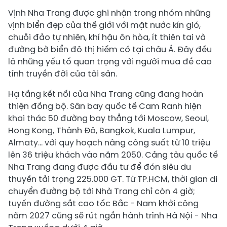
Vịnh Nha Trang được ghi nhận trong nhóm những
vịnh biển đẹp của thế giới với mặt nước kín gió,
chuỗi đảo tự nhiên, khí hậu ôn hòa, ít thiên tai và
đường bờ biển đô thị hiếm có tại châu Á. Đây đều
là những yếu tố quan trọng với người mua đề cao
tính truyền đời của tài sản.
Hạ tầng kết nối của Nha Trang cũng đang hoàn
thiện đồng bộ. Sân bay quốc tế Cam Ranh hiện
khai thác 50 đường bay thẳng tới Moscow, Seoul,
Hong Kong, Thành Đô, Bangkok, Kuala Lumpur,
Almaty… với quy hoạch nâng công suất từ 10 triệu
lên 36 triệu khách vào năm 2050. Cảng tàu quốc tế
Nha Trang đang được đầu tư để đón siêu du
thuyền tải trọng 225.000 GT. Từ TP.HCM, thời gian di
chuyển đường bộ tới Nhà Trang chỉ còn 4 giờ;
tuyến đường sắt cao tốc Bắc - Nam khởi công
năm 2027 cũng sẽ rút ngắn hành trình Hà Nội - Nha