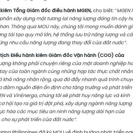
h kiêm Tổng Giám đốc điều hành MGEN,
cho biết: “
MGEN 
 phần xây dựng một tương lai năng lượng đáng tin cậy h
g hơn. Thông qua MOU này, chúng tôi mong muốn đánh g
g tái tạo quy mô lớn, hệ thống lưu trữ năng lượng và c
 ứng nhu cầu năng lượng đang thay đổi của đất nước”.
 tịch Điều hành kiêm Giám đốc Vận hành (COO) của
lượng không phải chuyện riêng của một doanh nghiệp h
g tay của toàn ngành cùng những hợp tác thực chất nhằ
có khả năng nhân rộng, qua đó đẩy nhanh quá trình chuy
 đảm nguồn điện ổn định cho tăng trưởng và phát triển
EN và VinEnergo, chúng tôi sẽ phát huy năng lực và kinh
ơ hội tạo ra giá trị đột phá, xây dựng ngành năng lượng
ực hóa các mục tiêu an ninh năng lượng dài hạn của
 cho sự phát triển của đất nước”
.
ượng Philippines đã ký MOU về định hướng phát triển n