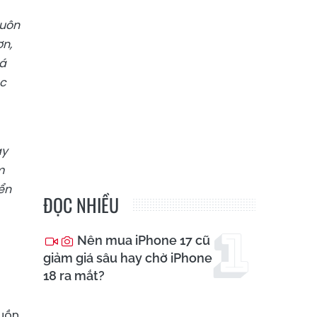
luôn
ơn,
iá
ác
ay
m
ển
ĐỌC NHIỀU
Nên mua iPhone 17 cũ
giảm giá sâu hay chờ iPhone
18 ra mắt?
guồn