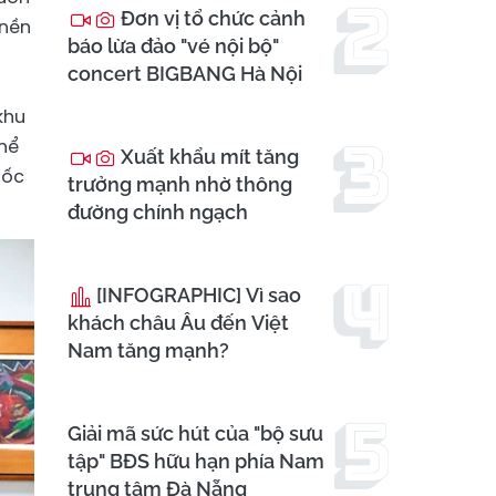
Đơn vị tổ chức cảnh
 nền
báo lừa đảo "vé nội bộ"
concert BIGBANG Hà Nội
khu
thể
Xuất khẩu mít tăng
uốc
trưởng mạnh nhờ thông
đường chính ngạch
[INFOGRAPHIC] Vì sao
khách châu Âu đến Việt
Nam tăng mạnh?
Giải mã sức hút của "bộ sưu
tập" BĐS hữu hạn phía Nam
trung tâm Đà Nẵng