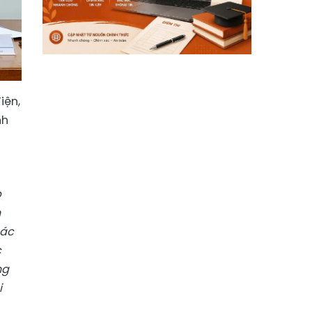
iện,
nh
p
n
các
c
ng
i