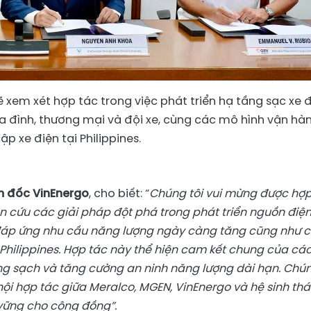
 xem xét hợp tác trong việc phát triển hạ tầng sạc xe đ
a đình, thương mại và đội xe, cùng các mô hình vận hà
p xe điện tại Philippines.
m đốc VinEnergo
, cho biết: “
Chúng tôi vui mừng được hợ
n cứu các giải pháp đột phá trong phát triển nguồn điệ
, đáp ứng nhu cầu năng lượng ngày càng tăng cũng như 
Philippines. Hợp tác này thể hiện cam kết chung của cá
ng sạch và tăng cường an ninh năng lượng dài hạn. Chú
i hợp tác giữa Meralco, MGEN, VinEnergo và hệ sinh thá
 vững cho cộng đồng”.