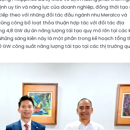
nh uy tín và năng lực của doanh nghiệp, đồng thời tạo
tiếp theo với những đối tác đầu ngành như Meralco và
ũng công bố loạt thỏa thuận hợp tác với đối tác địa
g 4,8 GW dự án năng lượng tái tạo quy mô lớn tại các 
Những sáng kiến này là một phần trong kế hoạch tổng 
 GW công suất năng lượng tái tạo tại các thị trường q