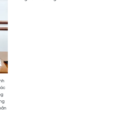
nh
các
ng
ợng
hần