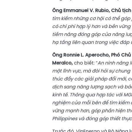
Ông Emmanuel V. Rubio, Chủ tịc
tìm kiếm những cơ hội có thể góp
có chi phí hợp lý hơn và bền vữn
tiềm năng đóng góp của năng lượn
hạ tầng liên quan trong việc đáp
Ông Ronnie L. Aperocho, Phó Chủ
Meralco,
cho biết: “
An ninh năng 
một lĩnh vực, mà đòi hỏi sự chun
thúc đẩy các giải pháp đổi mới, 
dịch sang năng lượng sạch và bảo
kinh tế. Thông qua hợp tác với MG
nghiệm của mỗi bên để tìm kiếm c
vững mạnh hơn, góp phần hiện th
Philippines và đóng góp thiết thực
Trước đó, VinEnergo và Bộ Năng l