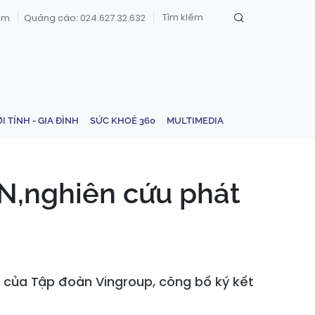
om
Quảng cáo: 024.627.32.632
ỚI TÍNH - GIA ĐÌNH
SỨC KHOẺ 360
MULTIMEDIA
,nghiên cứu phát
 của Tập đoàn Vingroup, công bố ký kết