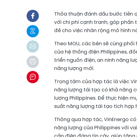
Thỏa thuận đánh dấu bước tiến q
với chi phí cạnh tranh, góp phần 
đề cho việc nhân rộng mô hình nà
Theo MOU, các bên sẽ cùng phối h
của hệ thống điện Philippines, đồ
triển nguồn điện, an ninh năng 
năng lượng mới.
Trọng tâm của hợp tác là việc Vi
năng lượng tái tạo có khả năng 
lượng Philippines. Để thực hiện m
suất năng lượng tái tạo tích hợp h
Thông qua hợp tác, VinEnergo có 
năng lượng của Philippines với va
cấp điện đáng tin cậy, giúp tăn