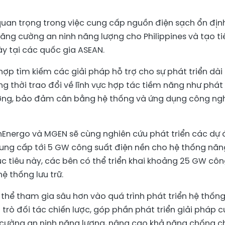
uan trọng trong việc cung cấp nguồn điện sạch ổn địn
tăng cường an ninh năng lượng cho Philippines và tạo ti
y tại các quốc gia ASEAN.
ợp tìm kiếm các giải pháp hỗ trợ cho sự phát triển dài
ng thời trao đổi về lĩnh vực hợp tác tiềm năng như phát
lượng, bảo đảm cân bằng hệ thống và ứng dụng công ng
nEnergo và MGEN sẽ cùng nghiên cứu phát triển các dự 
cung cấp tới 5 GW công suất điện nền cho hệ thống năn
ục tiêu này, các bên có thể triển khai khoảng 25 GW cô
ệ thống lưu trữ.
thể tham gia sâu hơn vào quá trình phát triển hệ thốn
i trò đối tác chiến lược, góp phần phát triển giải pháp 
g cường an ninh năng lượng, nâng cao khả năng chống c