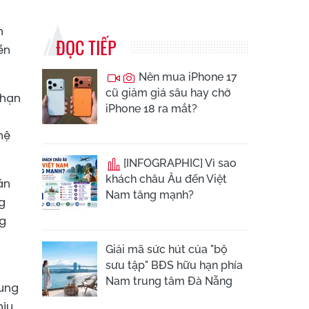
h
ĐỌC TIẾP
ền
Nên mua iPhone 17
cũ giảm giá sâu hay chờ
 hạn
iPhone 18 ra mắt?
hệ
[INFOGRAPHIC] Vì sao
khách châu Âu đến Việt
án
Nam tăng mạnh?
g
ng
Giải mã sức hút của "bộ
sưu tập" BĐS hữu hạn phía
g
Nam trung tâm Đà Nẵng
cung
hịu