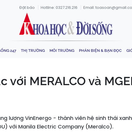
Đặt báo
Hotline: 0327.216.216
Email: toasoan@gmail.c
SỐNG 247
THỊ TRƯỜNG
MÔI TRƯỜNG
PHẢN BIỆN & BẠN ĐỌC
GI
c với MERALCO và MGEN
g lượng VinEnergo - thành viên hệ sinh thái xanh
OU) với Manila Electric Company (Meralco).