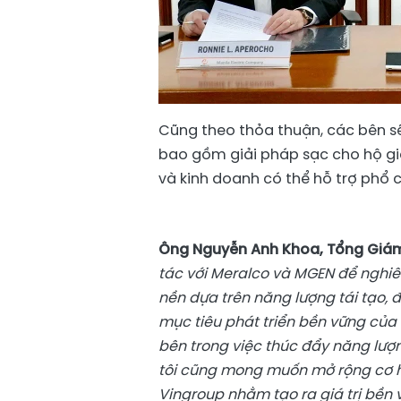
Cũng theo thỏa thuận, các bên sẽ
bao gồm giải pháp sạc cho hộ gi
và kinh doanh có thể hỗ trợ phổ cậ
Ông Nguyễn Anh Khoa, Tổng Giá
tác với Meralco và MGEN để nghiê
nền dựa trên năng lượng tái tạo
mục tiêu phát triển bền vững của 
bên trong việc thúc đẩy năng lượ
tôi cũng mong muốn mở rộng cơ hộ
Vingroup nhằm tạo ra giá trị bền