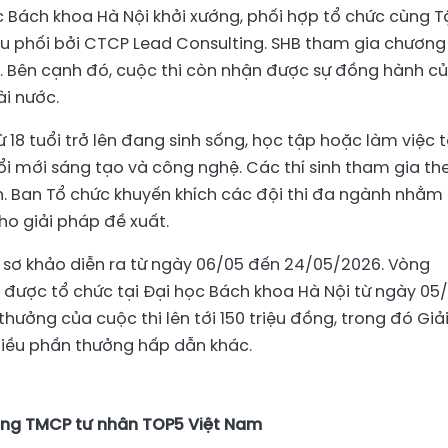
c Bách khoa Hà Nội khởi xướng, phối hợp tổ chức cùng 
ều phối bởi CTCP Lead Consulting. SHB tham gia chương
ược. Bên cạnh đó, cuộc thi còn nhận được sự đồng hành c
ài nước.
18 tuổi trở lên đang sinh sống, học tập hoặc làm việc t
i mới sáng tạo và công nghệ. Các thí sinh tham gia th
ên. Ban Tổ chức khuyến khích các đội thi đa ngành nhằm
ho giải pháp đề xuất.
 sơ khảo diễn ra từ ngày 06/05 đến 24/05/2026. Vòng
 được tổ chức tại Đại học Bách khoa Hà Nội từ ngày 05
thưởng của cuộc thi lên tới 150 triệu đồng, trong đó Giả
nhiều phần thưởng hấp dẫn khác.
hàng TMCP tư nhân TOP5 Việt Nam