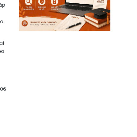
Tập
ủa
ại
eo
/06
i