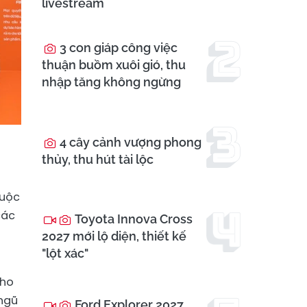
livestream
3 con giáp công việc
thuận buồm xuôi gió, thu
nhập tăng không ngừng
4 cây cảnh vượng phong
thủy, thu hút tài lộc
huộc
các
Toyota Innova Cross
2027 mới lộ diện, thiết kế
"lột xác"
cho
 ngũ
Ford Explorer 2027