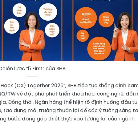
Chiến lược “5 First” của SHB
Hack (CX) Together 2026”, SHB tiếp tục khẳng định ca
NQ/TW về đột phá phát triển khoa học, công nghệ, đổi 
ia. Đồng thời, Ngân hàng thể hiện rõ định hướng đầu tư
ẻ, tạo dựng môi trường thuận lợi để các ý tưởng sáng t
ừng bước đóng góp thiết thực vào tương lai của ngành