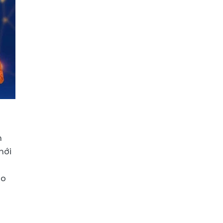
m
mới
ạo