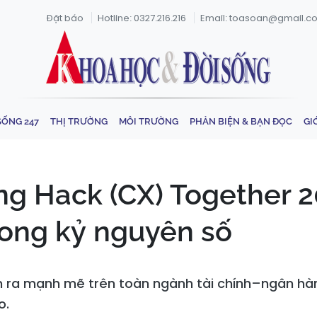
Đặt báo
Hotline: 0327.216.216
Email: toasoan@gmail.c
SỐNG 247
THỊ TRƯỜNG
MÔI TRƯỜNG
PHẢN BIỆN & BẠN ĐỌC
GI
 Hack (CX) Together 202
rong kỷ nguyên số
n ra mạnh mẽ trên toàn ngành tài chính–ngân hà
o.