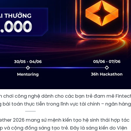
ân chơi công nghệ dành cho các bạn trẻ đam mê Fintec
ài toán thực tiễn trong lĩnh vực tài chính – ngân hàng
ether 2026 mang sứ mệnh kiến tạo hệ sinh thái hợp tác
p và cộng đồng sáng tạo trẻ. Đây là sáng kiến do Viện