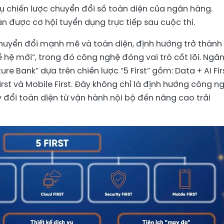
vụ chiến lược chuyển đổi số toàn diện của ngân hàng.
n được cơ hội tuyển dụng trực tiếp sau cuộc thi.
uyển đổi mạnh mẽ và toàn diện, định hướng trở thành
hệ mới”, trong đó công nghệ đóng vai trò cốt lõi. Ngâ
re Bank” dựa trên chiến lược “5 First” gồm: Data + AI Firs
 First và Mobile First. Đây không chỉ là định hướng công n
 đổi toàn diện từ vận hành nội bộ đến nâng cao trải