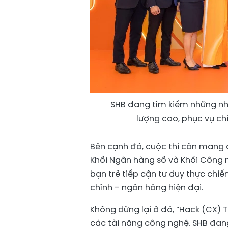
SHB đang tìm kiếm những nhâ
lượng cao, phục vụ ch
Bên cạnh đó, cuộc thi còn mang đ
Khối Ngân hàng số và Khối Công n
bạn trẻ tiếp cận tư duy thực chiế
chính – ngân hàng hiện đại.
Không dừng lại ở đó, “Hack (CX)
các tài năng công nghệ. SHB đan