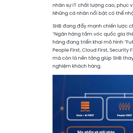
nhân sự IT chất lượng cao, phục 
Những cá nhân nổi bật có thể nhậ
SHB đang đẩy mạnh chiến lược ch
“Ngân hàng tầm vóc quốc gia thế 
hàng đang triển khai mô hình “Futu
People First, Cloud First, Security
mà còn là nền tảng giúp SHB thay
nghiệm khách hàng.