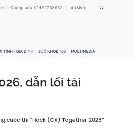
om
Quảng cáo: 024.627.32.632
ỚI TÍNH - GIA ĐÌNH
SỨC KHOẺ 360
MULTIMEDIA
6, dẫn lối tài
ng,cuộc thi “Hack (CX) Together 2026”