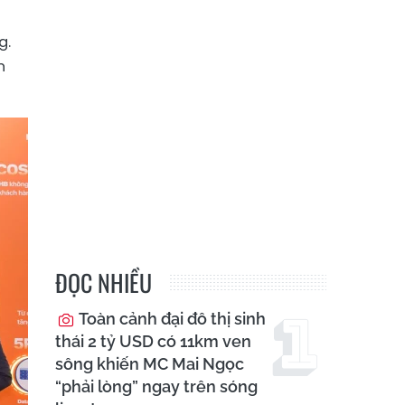
g.
n
ĐỌC NHIỀU
Toàn cảnh đại đô thị sinh
thái 2 tỷ USD có 11km ven
sông khiến MC Mai Ngọc
“phải lòng” ngay trên sóng