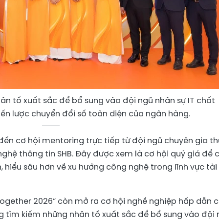
n tố xuất sắc để bổ sung vào đội ngũ nhân sự IT chất
iến lược chuyển đổi số toàn diện của ngân hàng.
ến cơ hội mentoring trực tiếp từ đội ngũ chuyên gia t
ghệ thông tin SHB. Đây được xem là cơ hội quý giá để 
n, hiểu sâu hơn về xu hướng công nghệ trong lĩnh vực tài
 Together 2026” còn mở ra cơ hội nghề nghiệp hấp dẫn 
g tìm kiếm những nhân tố xuất sắc để bổ sung vào đội