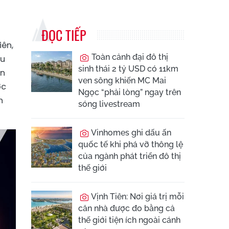
ĐỌC TIẾP
iên,
Toàn cảnh đại đô thị
au
sinh thái 2 tỷ USD có 11km
ên
ven sông khiến MC Mai
ớc
Ngọc “phải lòng” ngay trên
h
sóng livestream
Vinhomes ghi dấu ấn
quốc tế khi phá vỡ thông lệ
của ngành phát triển đô thị
thế giới
Vịnh Tiên: Nơi giá trị mỗi
căn nhà được đo bằng cả
thế giới tiện ích ngoài cánh