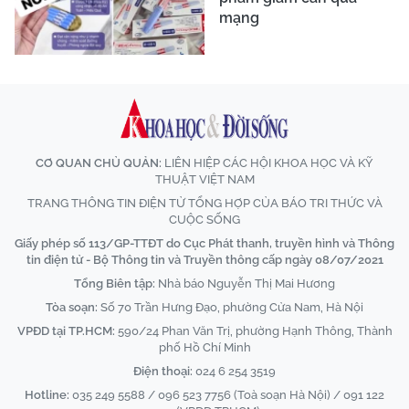
mạng
CƠ QUAN CHỦ QUẢN:
LIÊN HIỆP CÁC HỘI KHOA HỌC VÀ KỸ
THUẬT VIỆT NAM
TRANG THÔNG TIN ĐIỆN TỬ TỔNG HỢP CỦA BÁO TRI THỨC VÀ
CUỘC SỐNG
Giấy phép số 113/GP-TTĐT do Cục Phát thanh, truyền hình và Thông
tin điện tử - Bộ Thông tin và Truyền thông cấp ngày 08/07/2021
Tổng Biên tập:
Nhà báo Nguyễn Thị Mai Hương
Tòa soạn:
Số 70 Trần Hưng Đạo, phường Cửa Nam, Hà Nội
VPĐD tại TP.HCM:
590/24 Phan Văn Trị, phường Hạnh Thông, Thành
phố Hồ Chí Minh
Điện thoại:
024 6 254 3519
Hotline:
035 249 5588 / 096 523 7756 (Toà soạn Hà Nội) / 091 122