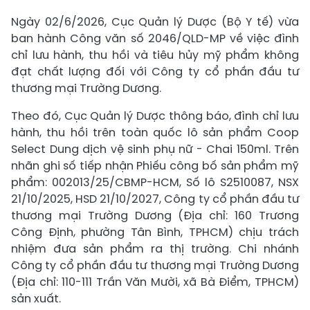
Ngày 02/6/2026, Cục Quản lý Dược (Bộ Y tế) vừa
ban hành Công văn số 2046/QLD-MP về việc đình
chỉ lưu hành, thu hồi và tiêu hủy mỹ phẩm không
đạt chất lượng đối với Công ty cổ phần đầu tư
thương mại Trường Dương.
Theo đó, Cục Quản lý Dược thông báo, đình chỉ lưu
hành, thu hồi trên toàn quốc lô sản phẩm Coop
Select Dung dịch vệ sinh phụ nữ - Chai 150ml. Trên
nhãn ghi số tiếp nhận Phiếu công bố sản phẩm mỹ
phẩm: 002013/25/CBMP-HCM, Số lô S2510087, NSX
21/10/2025, HSD 21/10/2027, Công ty cổ phần đầu tư
thương mại Trường Dương (Địa chỉ: 160 Trương
Công Định, phường Tân Bình, TPHCM) chịu trách
nhiệm đưa sản phẩm ra thị trường. Chi nhánh
Công ty cổ phần đầu tư thương mại Trường Dương
(Địa chỉ: 110-111 Trần Văn Mười, xã Bà Điểm, TPHCM)
sản xuất.