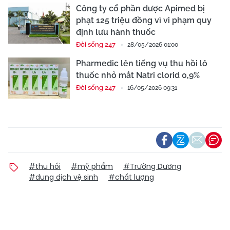
Công ty cổ phần dược Apimed bị
phạt 125 triệu đồng vì vi phạm quy
định lưu hành thuốc
Đời sống 247
28/05/2026 01:00
Pharmedic lên tiếng vụ thu hồi lô
thuốc nhỏ mắt Natri clorid 0,9%
Đời sống 247
16/05/2026 09:31
#thu hồi
#mỹ phẩm
#Trường Dương
#dung dịch vệ sinh
#chất lượng