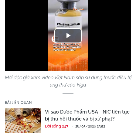
Play
Video
Mời độc giả xem video Việt Nam sắp sử dụng thuốc điều trị
ung thư của Nga
BÀI LIÊN QUAN
Vì sao Dược Phẩm USA - NIC liên tục
bị thu hồi thuốc và bị xử phạt?
Đời sống 247
28/05/2026 23:52