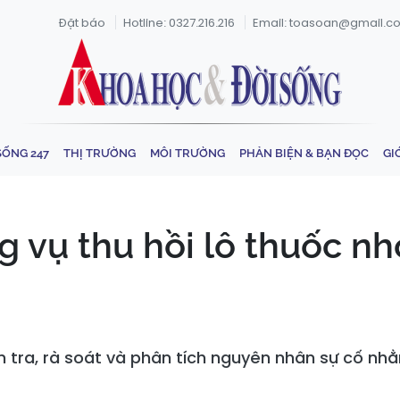
Đặt báo
Hotline: 0327.216.216
Email: toasoan@gmail.c
SỐNG 247
THỊ TRƯỜNG
MÔI TRƯỜNG
PHẢN BIỆN & BẠN ĐỌC
GI
 vụ thu hồi lô thuốc nh
m tra, rà soát và phân tích nguyên nhân sự cố 