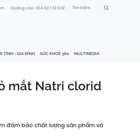
om
Quảng cáo: 024.627.32.632
ỚI TÍNH - GIA ĐÌNH
SỨC KHOẺ 360
MULTIMEDIA
ỏ mắt Natri clorid
nhằm đảm bảo chất lượng sản phẩm và