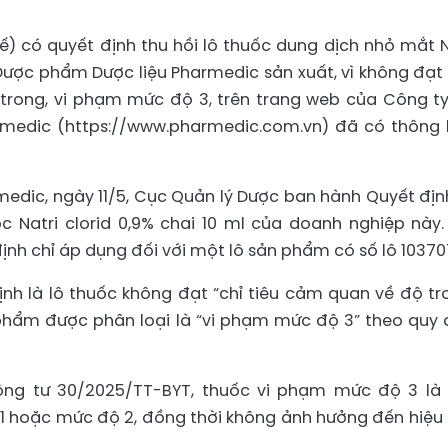
ế) có quyết định thu hồi lô thuốc dung dịch nhỏ mắt N
Dược phẩm Dược liệu Pharmedic sản xuất, vì không đạt 
 trong, vi phạm mức độ 3, trên trang web của Công t
medic (https://www.pharmedic.com.vn) đã có thông
edic, ngày 11/5, Cục Quản lý Dược ban hành Quyết địn
c Natri clorid 0,9% chai 10 ml của doanh nghiệp này.
định chỉ áp dụng đối với một lô sản phẩm có số lô 10370
nh là lô thuốc không đạt “chỉ tiêu cảm quan về độ tr
phẩm được phân loại là “vi phạm mức độ 3” theo quy 
Thông tư 30/2025/TT-BYT, thuốc vi phạm mức độ 3 là
1 hoặc mức độ 2, đồng thời không ảnh hưởng đến hiệu
.