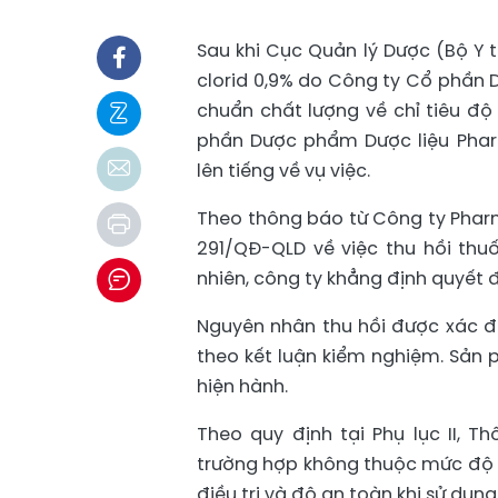
Sau khi Cục Quản lý Dược (Bộ Y t
clorid 0,9% do Công ty Cổ phần 
chuẩn chất lượng về chỉ tiêu độ
phần Dược phẩm Dược liệu Phar
lên tiếng về vụ việc.
Theo thông báo từ Công ty Pharm
291/QĐ-QLD về việc thu hồi thuố
nhiên, công ty khẳng định quyết 
Nguyên nhân thu hồi được xác đị
theo kết luận kiểm nghiệm. Sản 
hiện hành.
Theo quy định tại Phụ lục II, 
trường hợp không thuộc mức độ 
điều trị và độ an toàn khi sử dụng