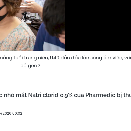
Video
ảng tuổi trung niên, U40 dẫn đầu làn sóng tìm việc, vư
cả gen Z
ốc nhỏ mắt Natri clorid 0,9% của Pharmedic bị th
5/2026 00:02