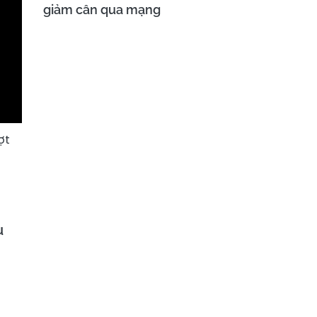
giảm cân qua mạng
ợt
u