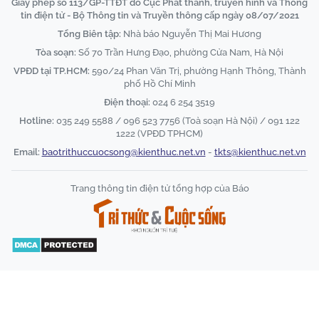
Giấy phép số 113/GP-TTĐT do Cục Phát thanh, truyền hình và Thông
tin điện tử - Bộ Thông tin và Truyền thông cấp ngày 08/07/2021
Tổng Biên tập:
Nhà báo Nguyễn Thị Mai Hương
Tòa soạn:
Số 70 Trần Hưng Đạo, phường Cửa Nam, Hà Nội
VPĐD tại TP.HCM:
590/24 Phan Văn Trị, phường Hạnh Thông, Thành
phố Hồ Chí Minh
Điện thoại:
024 6 254 3519
Hotline:
035 249 5588 / 096 523 7756 (Toà soạn Hà Nội) / 091 122
1222 (VPĐD TPHCM)
Email:
baotrithuccuocsong@kienthuc.net.vn
-
tkts@kienthuc.net.vn
Trang thông tin điện tử tổng hợp của Báo