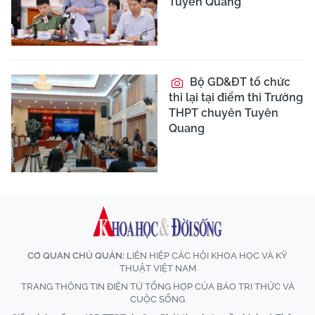
Tuyên Quang
Bộ GD&ĐT tổ chức
thi lại tại điểm thi Trường
THPT chuyên Tuyên
Quang
CƠ QUAN CHỦ QUẢN:
LIÊN HIỆP CÁC HỘI KHOA HỌC VÀ KỸ
THUẬT VIỆT NAM
TRANG THÔNG TIN ĐIỆN TỬ TỔNG HỢP CỦA BÁO TRI THỨC VÀ
CUỘC SỐNG