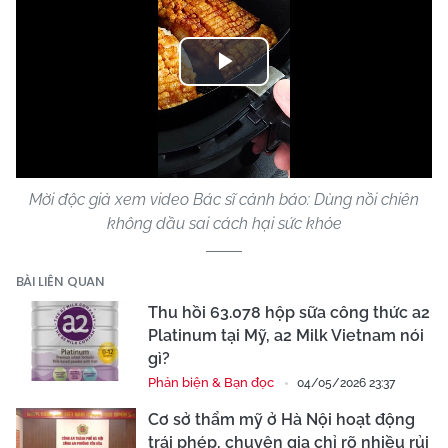
Play
Video
Mời độc giả xem video Bác sĩ cảnh báo: Dùng nồi chiên
không dầu sai cách hại sức khỏe
BÀI LIÊN QUAN
Thu hồi 63.078 hộp sữa công thức a2
Platinum tại Mỹ, a2 Milk Vietnam nói
gì?
Phản biện & Bạn đọc
04/05/2026 23:37
Cơ sở thẩm mỹ ở Hà Nội hoạt động
trái phép, chuyên gia chỉ rõ nhiều rủi