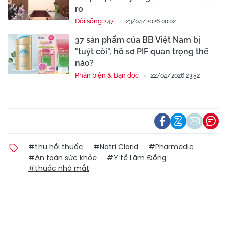
ro
Đời sống 247
23/04/2026 00:02
37 sản phẩm của BB Việt Nam bị
"tuýt còi", hồ sơ PIF quan trọng thế
nào?
Phản biện & Bạn đọc
22/04/2026 23:52
#thu hồi thuốc
#Natri Clorid
#Pharmedic
#An toàn sức khỏe
#Y tế Lâm Đồng
#thuốc nhỏ mắt