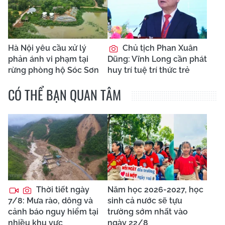
Hà Nội yêu cầu xử lý
Chủ tịch Phan Xuân
phản ánh vi phạm tại
Dũng: Vĩnh Long cần phát
rừng phòng hộ Sóc Sơn
huy trí tuệ trí thức trẻ
CÓ THỂ BẠN QUAN TÂM
Thời tiết ngày
Năm học 2026-2027, học
7/8: Mưa rào, dông và
sinh cả nước sẽ tựu
cảnh báo nguy hiểm tại
trường sớm nhất vào
nhiều khu vực
ngày 22/8