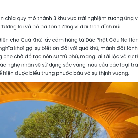
n chia quy mô thành 3 khu vực trải nghiệm tương ứng v
 Tương lai và bộ ba tôn tượng vĩ đại trên đỉnh núi.
diện cho Quá Khứ, lấy cảm hứng từ Đức Phật Câu Na H
nghĩa khơi gợi sự biết ơn đối với quá khứ, mảnh đất lành
 che chở để tạo nên sự trù phú, mang lại tài lộc và sự t
c nghệ nhân sẽ sử dụng sắc vàng, nâu của các loại trá
 hiện được biểu trưng phước báu và sự thịnh vượng.