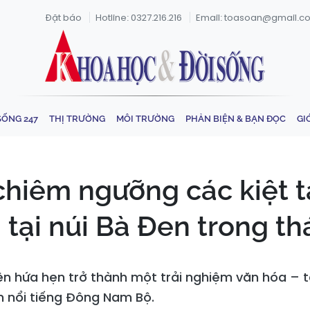
Đặt báo
Hotline: 0327.216.216
Email: toasoan@gmail.c
SỐNG 247
THỊ TRƯỜNG
MÔI TRƯỜNG
PHẢN BIỆN & BẠN ĐỌC
GI
hiêm ngưỡng các kiệt t
tại núi Bà Đen trong th
iện hứa hẹn trở thành một trải nghiệm văn hóa – 
n nổi tiếng Đông Nam Bộ.