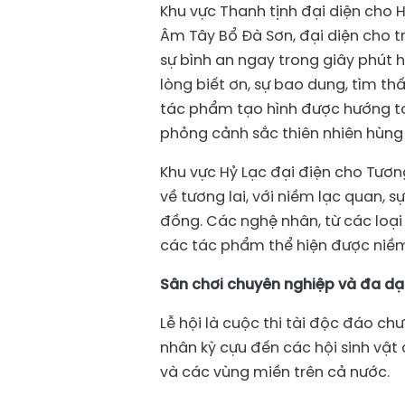
​Khu vực Thanh tịnh đại diện cho 
Âm Tây Bổ Đà Sơn, đại diện cho tr
sự bình an ngay trong giây phút h
lòng biết ơn, sự bao dung, tìm th
tác phẩm tạo hình được hướng tớ
phỏng cảnh sắc thiên nhiên hùng 
Khu vực Hỷ Lạc đại điện cho Tương
về tương lai, với niềm lạc quan, 
đồng. Các nghệ nhân, từ các loại
các tác phẩm thể hiện được niềm 
Sân chơi chuyên nghiệp và đa dạ
Lễ hội là cuộc thi tài độc đáo ch
nhân kỳ cựu đến các hội sinh vật 
và các vùng miền trên cả nước.