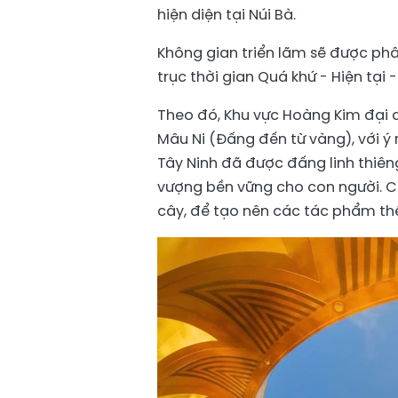
hiện diện tại Núi Bà.
Không gian triển lãm sẽ được phâ
trục thời gian Quá khứ - Hiện tại -
Theo đó, Khu vực Hoàng Kim đại 
Mâu Ni (Đấng đến từ vàng), với ý 
Tây Ninh đã được đấng linh thiêng
vượng bền vững cho con người. Cá
cây, để tạo nên các tác phẩm thể