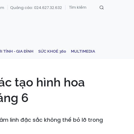
om
Quảng cáo: 024.627.32.632
ỚI TÍNH - GIA ĐÌNH
SỨC KHOẺ 360
MULTIMEDIA
ác tạo hình hoa
áng 6
tâm linh đặc sắc không thể bỏ lỡ trong