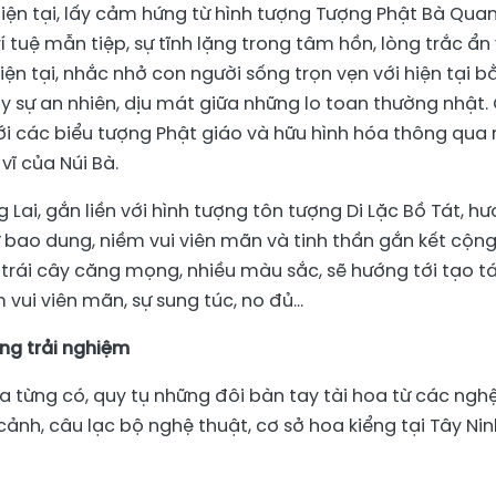
Hiện tại, lấy cảm hứng từ hình tượng Tượng Phật Bà Qua
í tuệ mẫn tiệp, sự tĩnh lặng trong tâm hồn, lòng trắc ẩn
iện tại, nhắc nhở con người sống trọn vẹn với hiện tại b
ấy sự an nhiên, dịu mát giữa những lo toan thường nhật.
i các biểu tượng Phật giáo và hữu hình hóa thông qua
vĩ của Núi Bà.
 Lai, gắn liền với hình tượng tôn tượng Di Lặc Bồ Tát, h
sự bao dung, niềm vui viên mãn và tinh thần gắn kết cộn
 trái cây căng mọng, nhiều màu sắc, sẽ hướng tới tạo t
vui viên mãn, sự sung túc, no đủ…
ng trải nghiệm
ưa từng có, quy tụ những đôi bàn tay tài hoa từ các ngh
cảnh, câu lạc bộ nghệ thuật, cơ sở hoa kiểng tại Tây Nin