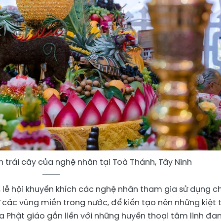
 trái cây của nghệ nhân tại Toà Thánh, Tây Ninh
”, lễ hội khuyến khích các nghệ nhân tham gia sử dụng c
từ các vùng miền trong nước, để kiến tạo nên những kiệt 
 Phật giáo gắn liền với những huyền thoại tâm linh đa