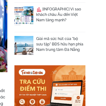
[INFOGRAPHIC] Vì sao
khách châu Âu đến Việt
Nam tăng mạnh?
Giải mã sức hút của "bộ
sưu tập" BĐS hữu hạn phía
Nam trung tâm Đà Nẵng
hất
tác
ng