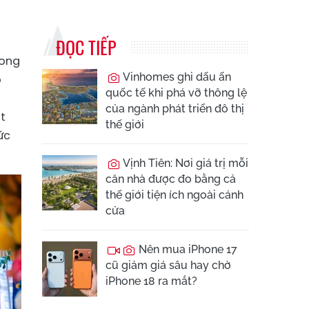
ĐỌC TIẾP
rong
Vinhomes ghi dấu ấn
ô
quốc tế khi phá vỡ thông lệ
của ngành phát triển đô thị
t
thế giới
ức
Vịnh Tiên: Nơi giá trị mỗi
căn nhà được đo bằng cả
thế giới tiện ích ngoài cánh
cửa
Nên mua iPhone 17
cũ giảm giá sâu hay chờ
iPhone 18 ra mắt?