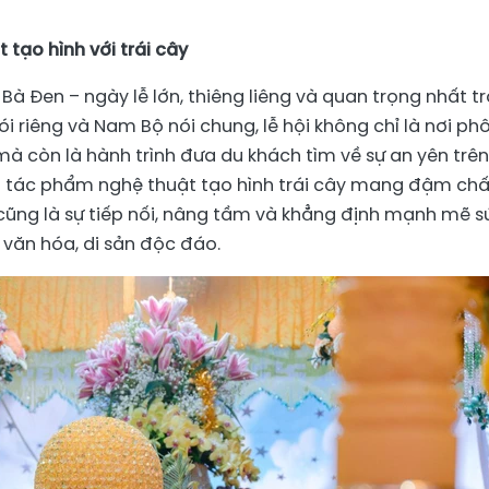
tạo hình với trái cây
Bà Đen – ngày lễ lớn, thiêng liêng và quan trọng nhất t
i riêng và Nam Bộ nói chung, lễ hội không chỉ là nơi ph
mà còn là hành trình đưa du khách tìm về sự an yên trên
ng tác phẩm nghệ thuật tạo hình trái cây mang đậm chấ
y cũng là sự tiếp nối, nâng tầm và khẳng định mạnh mẽ s
văn hóa, di sản độc đáo.