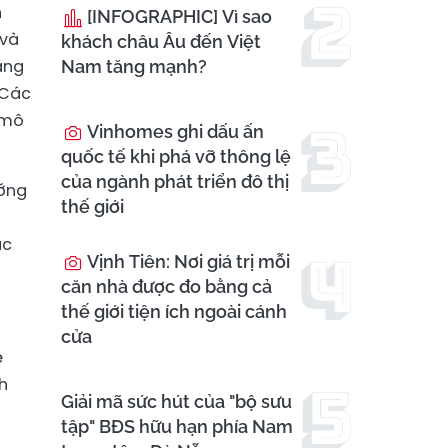
n
[INFOGRAPHIC] Vì sao
 và
khách châu Âu đến Việt
ằng
Nam tăng mạnh?
 Các
 mô
Vinhomes ghi dấu ấn
quốc tế khi phá vỡ thông lệ
của ngành phát triển đô thị
ướng
thế giới
g
ác
Vịnh Tiên: Nơi giá trị mỗi
căn nhà được đo bằng cả
thế giới tiện ích ngoài cánh
cửa
ệ
h
Giải mã sức hút của "bộ sưu
tập" BĐS hữu hạn phía Nam