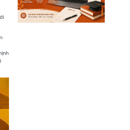
ới
àm
hịnh
i