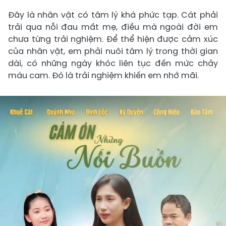
Đây là nhân vật có tâm lý khá phức tạp. Cát phải
trải qua nỗi đau mất mẹ, điều mà ngoài đời em
chưa từng trải nghiệm. Để thể hiện được cảm xúc
của nhân vật, em phải nuôi tâm lý trong thời gian
dài, có những ngày khóc liên tục đến mức chảy
máu cam. Đó là trải nghiệm khiến em nhớ mãi.