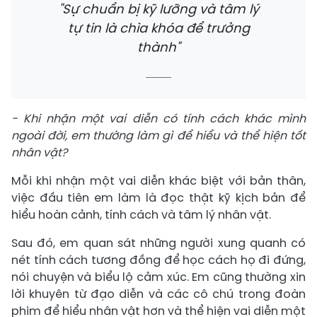
"Sự chuẩn bị kỹ lưỡng và tâm lý
tự tin là chìa khóa để trưởng
thành"
- Khi nhận một vai diễn có tính cách khác mình
ngoài đời, em thường làm gì để hiểu và thể hiện tốt
nhân vật?
Mỗi khi nhận một vai diễn khác biệt với bản thân,
việc đầu tiên em làm là đọc thật kỹ kịch bản để
hiểu hoàn cảnh, tính cách và tâm lý nhân vật.
Sau đó, em quan sát những người xung quanh có
nét tính cách tương đồng để học cách họ đi đứng,
nói chuyện và biểu lộ cảm xúc. Em cũng thường xin
lời khuyên từ đạo diễn và các cô chú trong đoàn
phim để hiểu nhân vật hơn và thể hiện vai diễn một