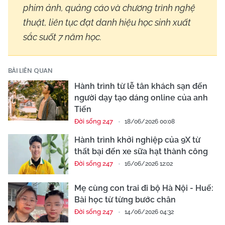
phim ảnh, quảng cáo và chương trình nghệ
thuật, liên tục đạt danh hiệu học sinh xuất
sắc suốt 7 năm học.
BÀI LIÊN QUAN
Hành trình từ lễ tân khách sạn đến
người dạy tạo dáng online của anh
Tiến
Đời sống 247
18/06/2026 00:08
Hành trình khởi nghiệp của 9X từ
thất bại đến xe sữa hạt thành công
Đời sống 247
16/06/2026 12:02
Mẹ cùng con trai đi bộ Hà Nội - Huế:
Bài học từ từng bước chân
Đời sống 247
14/06/2026 04:32