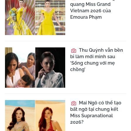
quang Miss Grand
Vietnam 2026 của
Emoura Phạm
Thu Quỳnh vẫn bền
bỉ làm mới mình sau
‘Sống chung với mẹ
chồng’
Mai Ngô có thể tạo
bất ngờ tại chung kết
Miss Supranational
2026?