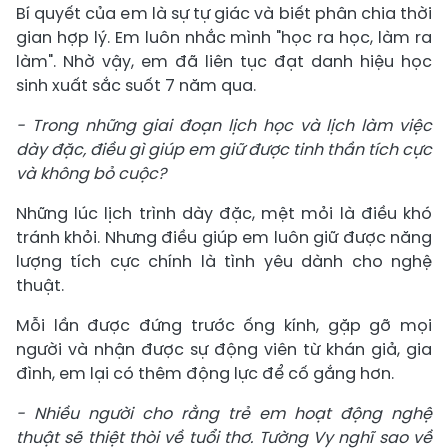
Bí quyết của em là sự tự giác và biết phân chia thời
gian hợp lý. Em luôn nhắc mình "học ra học, làm ra
làm". Nhờ vậy, em đã liên tục đạt danh hiệu học
sinh xuất sắc suốt 7 năm qua.
- Trong những giai đoạn lịch học và lịch làm việc
dày đặc, điều gì giúp em giữ được tinh thần tích cực
và không bỏ cuộc?
Những lúc lịch trình dày đặc, mệt mỏi là điều khó
tránh khỏi. Nhưng điều giúp em luôn giữ được năng
lượng tích cực chính là tình yêu dành cho nghệ
thuật.
Mỗi lần được đứng trước ống kính, gặp gỡ mọi
người và nhận được sự động viên từ khán giả, gia
đình, em lại có thêm động lực để cố gắng hơn.
- Nhiều người cho rằng trẻ em hoạt động nghệ
thuật sẽ thiệt thòi về tuổi thơ. Tường Vy nghĩ sao về