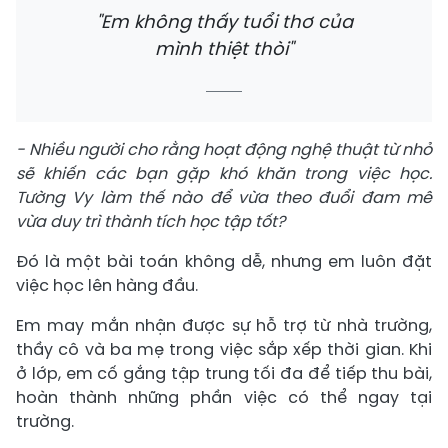
"Em không thấy tuổi thơ của
mình thiệt thòi"
- Nhiều người cho rằng hoạt động nghệ thuật từ nhỏ
sẽ khiến các bạn gặp khó khăn trong việc học.
Tường Vy làm thế nào để vừa theo đuổi đam mê
vừa duy trì thành tích học tập tốt?
Đó là một bài toán không dễ, nhưng em luôn đặt
việc học lên hàng đầu.
Em may mắn nhận được sự hỗ trợ từ nhà trường,
thầy cô và ba mẹ trong việc sắp xếp thời gian. Khi
ở lớp, em cố gắng tập trung tối đa để tiếp thu bài,
hoàn thành những phần việc có thể ngay tại
trường.