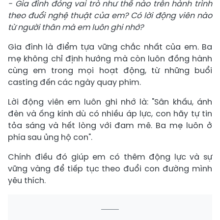
- Gia đình đóng vai trò như thế nào trên hành trình
theo đuổi nghệ thuật của em? Có lời động viên nào
từ người thân mà em luôn ghi nhớ?
Gia đình là điểm tựa vững chắc nhất của em. Ba
mẹ không chỉ định hướng mà còn luôn đồng hành
cùng em trong mọi hoạt động, từ những buổi
casting đến các ngày quay phim.
Lời động viên em luôn ghi nhớ là: "Sân khấu, ánh
đèn và ống kính dù có nhiều áp lực, con hãy tự tin
tỏa sáng và hết lòng với đam mê. Ba mẹ luôn ở
phía sau ủng hộ con".
Chính điều đó giúp em có thêm động lực và sự
vững vàng để tiếp tục theo đuổi con đường mình
yêu thích.