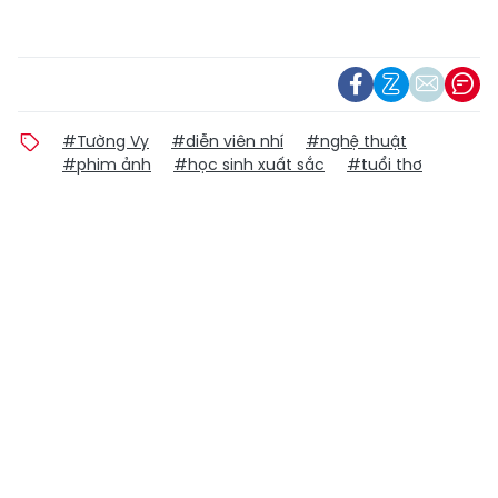
#Tường Vy
#diễn viên nhí
#nghệ thuật
#phim ảnh
#học sinh xuất sắc
#tuổi thơ