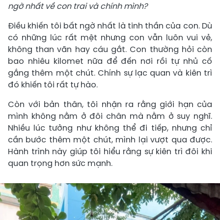
ngờ nhất về con trai và chính mình?
Điều khiến tôi bất ngờ nhất là tinh thần của con. Dù
có những lúc rất mệt nhưng con vẫn luôn vui vẻ,
không than vãn hay cáu gắt. Con thường hỏi còn
bao nhiêu kilomet nữa để đến nơi rồi tự nhủ cố
gắng thêm một chút. Chính sự lạc quan và kiên trì
đó khiến tôi rất tự hào.
Còn với bản thân, tôi nhận ra rằng giới hạn của
mình không nằm ở đôi chân mà nằm ở suy nghĩ.
Nhiều lúc tưởng như không thể đi tiếp, nhưng chỉ
cần bước thêm một chút, mình lại vượt qua được.
Hành trình này giúp tôi hiểu rằng sự kiên trì đôi khi
quan trọng hơn sức mạnh.