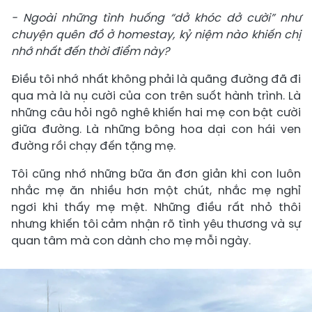
- Ngoài những tình huống “dở khóc dở cười” như
chuyện quên đồ ở homestay, kỷ niệm nào khiến chị
nhớ nhất đến thời điểm này?
Điều tôi nhớ nhất không phải là quãng đường đã đi
qua mà là nụ cười của con trên suốt hành trình. Là
những câu hỏi ngô nghê khiến hai mẹ con bật cười
giữa đường. Là những bông hoa dại con hái ven
đường rồi chạy đến tặng mẹ.
Tôi cũng nhớ những bữa ăn đơn giản khi con luôn
nhắc mẹ ăn nhiều hơn một chút, nhắc mẹ nghỉ
ngơi khi thấy mẹ mệt. Những điều rất nhỏ thôi
nhưng khiến tôi cảm nhận rõ tình yêu thương và sự
quan tâm mà con dành cho mẹ mỗi ngày.