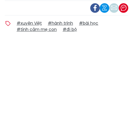
#xuyên Việt
#hành trình
#bài học
#tình cảm mẹ con
#đi bộ