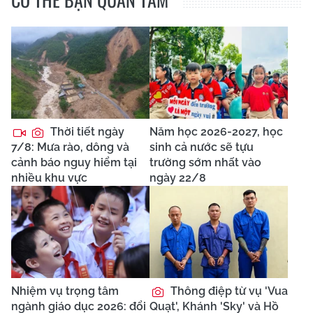
Thời tiết ngày
Năm học 2026-2027, học
7/8: Mưa rào, dông và
sinh cả nước sẽ tựu
cảnh báo nguy hiểm tại
trường sớm nhất vào
nhiều khu vực
ngày 22/8
Nhiệm vụ trọng tâm
Thông điệp từ vụ 'Vua
ngành giáo dục 2026: đổi
Quạt', Khánh 'Sky' và Hồ