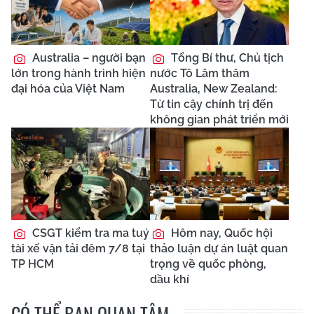
Australia – người bạn
Tổng Bí thư, Chủ tịch
lớn trong hành trình hiện
nước Tô Lâm thăm
đại hóa của Việt Nam
Australia, New Zealand:
Từ tin cậy chính trị đến
không gian phát triển mới
CSGT kiểm tra ma tuý
Hôm nay, Quốc hội
tài xế vận tải đêm 7/8 tại
thảo luận dự án luật quan
TP HCM
trọng về quốc phòng,
dầu khí
CÓ THỂ BẠN QUAN TÂM