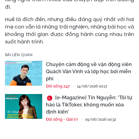
đi.
Huế là đích đến, nhưng điều đáng quý nhất với hai
mẹ con vẫn là những trải nghiệm, những bài học và
khoảng thời gian được đồng hành cùng nhau trên
suốt hành trình.
BÀI LIÊN QUAN
Chuyện cảm động về vận động viên
Quách Văn Vinh và lớp học bơi miễn
phí
Đời sống 247
14/06/2026 00:17
[e-Magazine] Tín Nguyễn: ‘Tôi tự
hào là TikToker, không muốn xóa
định kiến’
Đời sống - Giải trí
09/06/2026 00:32