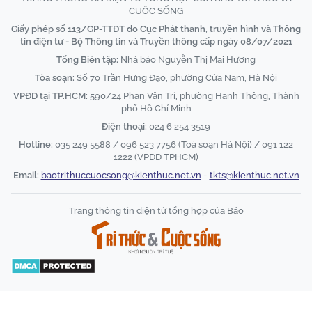
CUỘC SỐNG
Giấy phép số 113/GP-TTĐT do Cục Phát thanh, truyền hình và Thông
tin điện tử - Bộ Thông tin và Truyền thông cấp ngày 08/07/2021
Tổng Biên tập:
Nhà báo Nguyễn Thị Mai Hương
Tòa soạn:
Số 70 Trần Hưng Đạo, phường Cửa Nam, Hà Nội
VPĐD tại TP.HCM:
590/24 Phan Văn Trị, phường Hạnh Thông, Thành
phố Hồ Chí Minh
Điện thoại:
024 6 254 3519
Hotline:
035 249 5588 / 096 523 7756 (Toà soạn Hà Nội) / 091 122
1222 (VPĐD TPHCM)
Email:
baotrithuccuocsong@kienthuc.net.vn
-
tkts@kienthuc.net.vn
Trang thông tin điện tử tổng hợp của Báo