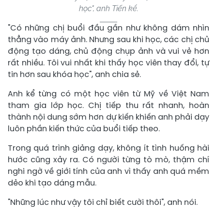
học", anh Tiến kể.
"Có những chị buổi đầu gần như không dám nhìn
thẳng vào máy ảnh. Nhưng sau khi học, các chị chủ
động tạo dáng, chủ động chụp ảnh và vui vẻ hơn
rất nhiều. Tôi vui nhất khi thấy học viên thay đổi, tự
tin hơn sau khóa học", anh chia sẻ.
Anh kể từng có một học viên từ Mỹ về Việt Nam
tham gia lớp học. Chị tiếp thu rất nhanh, hoàn
thành nội dung sớm hơn dự kiến khiến anh phải dạy
luôn phần kiến thức của buổi tiếp theo.
Trong quá trình giảng dạy, không ít tình huống hài
hước cũng xảy ra. Có người từng tò mò, thậm chí
nghi ngờ về giới tính của anh vì thấy anh quá mềm
dẻo khi tạo dáng mẫu.
"Những lúc như vậy tôi chỉ biết cười thôi", anh nói.