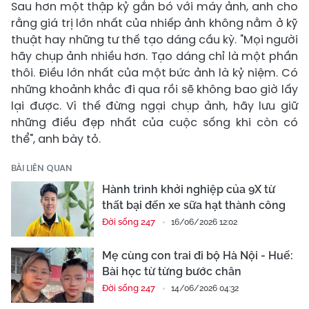
Sau hơn một thập kỷ gắn bó với máy ảnh, anh cho
rằng giá trị lớn nhất của nhiếp ảnh không nằm ở kỹ
thuật hay những tư thế tạo dáng cầu kỳ. "Mọi người
hãy chụp ảnh nhiều hơn. Tạo dáng chỉ là một phần
thôi. Điều lớn nhất của một bức ảnh là kỷ niệm. Có
những khoảnh khắc đi qua rồi sẽ không bao giờ lấy
lại được. Vì thế đừng ngại chụp ảnh, hãy lưu giữ
những điều đẹp nhất của cuộc sống khi còn có
thể", anh bày tỏ.
BÀI LIÊN QUAN
Hành trình khởi nghiệp của 9X từ
thất bại đến xe sữa hạt thành công
Đời sống 247
16/06/2026 12:02
Mẹ cùng con trai đi bộ Hà Nội - Huế:
Bài học từ từng bước chân
Đời sống 247
14/06/2026 04:32