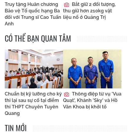
Truy tặng Huân chương
Bắt giữ 2 đối tượng,
Bảo vệ Tổ quốc hạng Ba
thu giữ hơn 210kg vật
đối với Trung sĩ Cao Tuấn
liệu nổ ở Quảng Trị
Anh
CÓ THỂ BẠN QUAN TÂM
Chuẩn bị kỹ lưỡng cho kỳ
Thông điệp từ vụ 'Vua
thi lại sau sự cố tại điểm
Quạt', Khánh 'Sky' và Hồ
thi THPT Chuyên Tuyên
Văn Khoa bị khởi tố
Quang
TIN MỚI