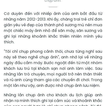
chụp ảnh.
Cơ duyên đến với nhiếp ảnh của anh bắt đầu từ
những năm 2012-2013. Khi ấy, chàng trai trẻ chỉ đơn
giản yêu vẻ đẹp của thành phố sương mù nên mua
một chiếc máy ảnh nhỏ để săn mây, săn sương và
ghi lại những khoảnh khắc thiên nhiên mình yêu
thích.
"Tôi chỉ chụp phong cảnh thôi, chưa từng nghĩ sau
này sẽ theo nghề chụp ảnh", anh nhớ lại về những
ngày đầu cầm máy. Bước ngoặt đến từ một nhóm
khách lưu trú tại khách sạn nơi anh làm việc. Sau
những lần trò chuyện, mọi người trở nên thân thiết
và rủ anh cùng tham gia các chuyến đi chơi. Trong
một lần như vậy, anh được nhờ chụp ảnh lưu niệm.
Những lần chụp ảnh cho khách du lịch giúp anh
nhận ra mình thích ghi lại cảm xúc và khoảnh khắc