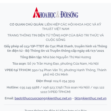
CƠ QUAN CHỦ QUẢN:
LIÊN HIỆP CÁC HỘI KHOA HỌC VÀ KỸ
THUẬT VIỆT NAM
TRANG THÔNG TIN ĐIỆN TỬ TỔNG HỢP CỦA BÁO TRI THỨC VÀ
CUỘC SỐNG
Giấy phép số 113/GP-TTĐT do Cục Phát thanh, truyền hình và Thông
tin điện tử - Bộ Thông tin và Truyền thông cấp ngày 08/07/2021
Tổng Biên tập:
Nhà báo Nguyễn Thị Mai Hương
Tòa soạn:
Số 70 Trần Hưng Đạo, phường Cửa Nam, Hà Nội
VPĐD tại TP.HCM:
590/24 Phan Văn Trị, phường Hạnh Thông, Thành
phố Hồ Chí Minh
Điện thoại:
024 6 254 3519
Hotline:
035 249 5588 / 096 523 7756 (Toà soạn Hà Nội) / 091 122
1222 (VPĐD TPHCM)
Email:
baotrithuccuocsong@kienthuc.net.vn
-
tkts@kienthuc.net.vn
Trang thông tin điện tử tổng hợp của Báo