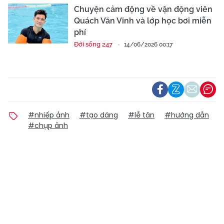
Chuyện cảm động về vận động viên
Quách Văn Vinh và lớp học bơi miễn
phí
Đời sống 247
14/06/2026 00:17
#nhiếp ảnh
#tạo dáng
#lễ tân
#hướng dẫn
#chụp ảnh