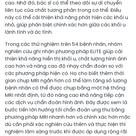
cao. Nhờ đó, bác sĩ có thể theo dõi sự di chuyển
liên tục của chất tương phản trong cơ thể. Điều
này có thể cải thiện khả năng phát hiện các khối u
nhỏ, giúp phân biệt chính xác hơn giữa các khối u
lành tính và ác tính.
Trong các thử nghiệm trên 54 bệnh nhân, nhóm
nghiên cứu ghi nhận phương pháp ELITE giúp cải
thiện khả năng hiển thị khối u, chất lượng hình ảnh
cao hơn và nâng cao độ nhạy chẩn đoán so với
các phương pháp hiện có. Họ cho biết thêm thời
gian chụp MRI ngắn hơn có thể làm tăng số lượng
bệnh nhân có thể được chụp bằng một hệ thống
MRI nhất định, từ đó nâng cao khả năng tiếp cận
các dịch vụ chẩn đoán hình ảnh. Đây được xem là
bước tiến lớn hướng tới chẩn đoán ung thư bằng
phương pháp MRI nhanh hơn và chính xác hơn mặc
dù cần phải xác nghiên cứu thêm và thực hiện thí
nghiệm lâm sàng trước khi được áp dụng rộng rãi