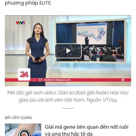
phương pháp ELITE.
Play
Video
Mời độc giả xem video: Giáo sư đoạt giải Nobel Hóa Học
giao lưu với sinh viên Việt Nam. Nguồn: VTV24.
BÀI LIÊN QUAN
Giải mã gene liên quan đến nốt ruồi
và ung thư hắc tố da