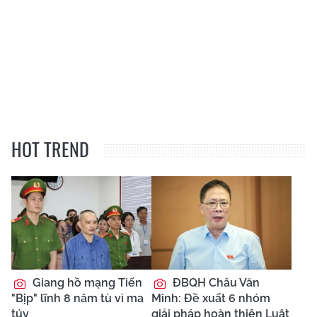
HOT TREND
Giang hồ mạng Tiến
ĐBQH Châu Văn
"Bịp" lĩnh 8 năm tù vì ma
Minh: Đề xuất 6 nhóm
túy
giải pháp hoàn thiện Luật