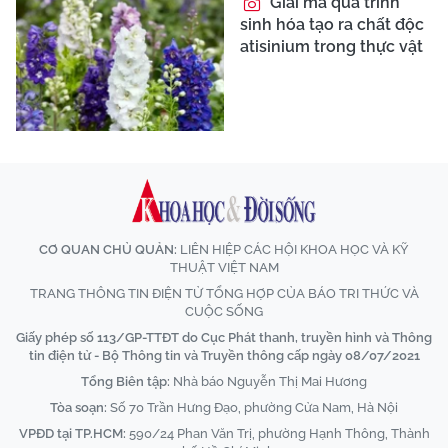
Giải mã quá trình
sinh hóa tạo ra chất độc
atisinium trong thực vật
CƠ QUAN CHỦ QUẢN:
LIÊN HIỆP CÁC HỘI KHOA HỌC VÀ KỸ
THUẬT VIỆT NAM
TRANG THÔNG TIN ĐIỆN TỬ TỔNG HỢP CỦA BÁO TRI THỨC VÀ
CUỘC SỐNG
Giấy phép số 113/GP-TTĐT do Cục Phát thanh, truyền hình và Thông
tin điện tử - Bộ Thông tin và Truyền thông cấp ngày 08/07/2021
Tổng Biên tập:
Nhà báo Nguyễn Thị Mai Hương
Tòa soạn:
Số 70 Trần Hưng Đạo, phường Cửa Nam, Hà Nội
VPĐD tại TP.HCM:
590/24 Phan Văn Trị, phường Hạnh Thông, Thành