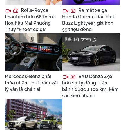
Rolls-Royce
Ra mắt xe ga
Phantom hơn 68 tỷ mà
Honda Giorno+ đặc biệt
Hoa hậu Mai Phương
Buzz Lightyear, giá hơn
Thúy "khoe" có gì?
59 triệu đồng
Mercedes-Benz phải
BYD Denza Z9S
thừa nhận - nút bấm vật
hơn 1,1 tỷ đồng - lăn
lý vẫn là chân ái
bánh được 1.100 km, kèm
sạc siêu nhanh