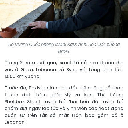
Bộ trưởng Quốc phòng Israel Katz. Ảnh: Bộ Quốc phòng
Israel.
Trong 2 năm rưỡi qua, Israel đã kiểm soát các khu
vực ở Gaza, Lebanon và Syria với tổng diện tích
1.000 km vuông.
Trước đó, Pakistan là nước đầu tiên công bố thỏa
thuận đạt được giữa Mỹ và Iran. Thủ tướng
Shehbaz Sharif tuyên bố “hai bên đã tuyên bố
chấm dứt ngay lập tức và vĩnh viễn các hoạt động
quân sự trên tất cả mặt trận, bao gồm cả ở
Lebanon”.