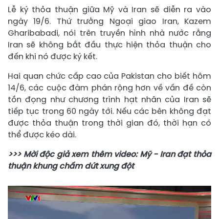
Lễ ký thỏa thuận giữa Mỹ và Iran sẽ diễn ra vào
ngày 19/6. Thứ trưởng Ngoại giao Iran, Kazem
Gharibabadi, nói trên truyền hình nhà nước rằng
Iran sẽ không bắt đầu thực hiện thỏa thuận cho
đến khi nó được ký kết.
Hai quan chức cấp cao của Pakistan cho biết hôm
14/6, các cuộc đàm phán rộng hơn về vấn đề còn
tồn đọng như chương trình hạt nhân của Iran sẽ
tiếp tục trong 60 ngày tới. Nếu các bên không đạt
được thỏa thuận trong thời gian đó, thời hạn có
thể được kéo dài.
>>> Mời độc giả xem thêm video: Mỹ - Iran đạt thỏa
thuận khung chấm dứt xung đột