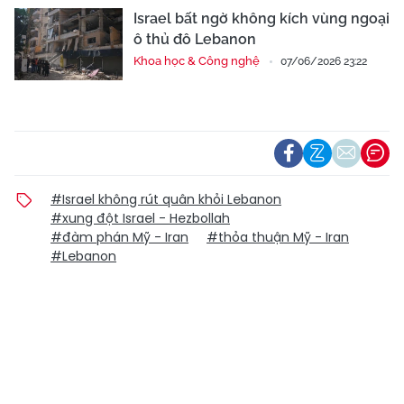
Israel bất ngờ không kích vùng ngoại
ô thủ đô Lebanon
Khoa học & Công nghệ
07/06/2026 23:22
#Israel không rút quân khỏi Lebanon
#xung đột Israel - Hezbollah
#đàm phán Mỹ - Iran
#thỏa thuận Mỹ - Iran
#Lebanon