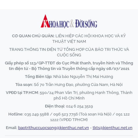
CƠ QUAN CHỦ QUẢN:
LIÊN HIỆP CÁC HỘI KHOA HỌC VÀ KỸ
THUẬT VIỆT NAM
TRANG THÔNG TIN ĐIỆN TỬ TỔNG HỢP CỦA BÁO TRI THỨC VÀ
CUỘC SỐNG
Giấy phép số 113/GP-TTĐT do Cục Phát thanh, truyền hình và Thông
tin điện tử - Bộ Thông tin và Truyền thông cấp ngày 08/07/2021
Tổng Biên tập:
Nhà báo Nguyễn Thị Mai Hương
Tòa soạn:
Số 70 Trần Hưng Đạo, phường Cửa Nam, Hà Nội
VPĐD tại TP.HCM:
590/24 Phan Văn Trị, phường Hạnh Thông, Thành
phố Hồ Chí Minh
Điện thoại:
024 6 254 3519
Hotline:
035 249 5588 / 096 523 7756 (Toà soạn Hà Nội) / 091 122
1222 (VPĐD TPHCM)
Email:
baotrithuccuocsong@kienthuc.net.vn
-
tkts@kienthuc.net.vn