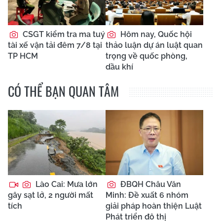
CSGT kiểm tra ma tuý
Hôm nay, Quốc hội
tài xế vận tải đêm 7/8 tại
thảo luận dự án luật quan
TP HCM
trọng về quốc phòng,
dầu khí
CÓ THỂ BẠN QUAN TÂM
Lào Cai: Mưa lớn
ĐBQH Châu Văn
gây sạt lở, 2 người mất
Minh: Đề xuất 6 nhóm
tích
giải pháp hoàn thiện Luật
Phát triển đô thị