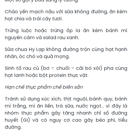
Cháo yến mạch nấu với sữa không đường, ăn kèm
hạt chia và trái cây tươi.
Trứng luộc hoặc trứng ốp la ăn kèm bánh mì
nguyên cám và salad rau xanh.
Sữa chua Hy Lạp không đường trộn cùng hạt hạnh
nhân, óc chó và quả mọng.
Sinh tố rau củ (bơ – chuối – cải bó xôi) pha cùng
hạt lanh hoặc bột protein thực vật.
Hạn chế thực phẩm chế biến sẵn
Tránh sử dụng xúc xích, thịt nguội, bánh quy, bánh
mì trắng, mì ăn liền, trà sữa, nước ngọt… vì đây là
nhóm thực phẩm gây tăng nhanh chỉ số đường
huyết (GI) và có nguy cơ cao gây béo phì, tiểu
đường.