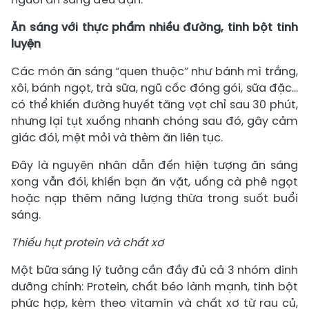
Ăn sáng với thực phẩm nhiều đường, tinh bột tinh
luyện
Các món ăn sáng “quen thuộc” như bánh mì trắng,
xôi, bánh ngọt, trà sữa, ngũ cốc đóng gói, sữa đặc…
có thể khiến đường huyết tăng vọt chỉ sau 30 phút,
nhưng lại tụt xuống nhanh chóng sau đó, gây cảm
giác đói, mệt mỏi và thèm ăn liên tục.
Đây là nguyên nhân dẫn đến hiện tượng ăn sáng
xong vẫn đói, khiến bạn ăn vặt, uống cà phê ngọt
hoặc nạp thêm năng lượng thừa trong suốt buổi
sáng.
Thiếu hụt protein và chất xơ
Một bữa sáng lý tưởng cần đầy đủ cả 3 nhóm dinh
dưỡng chính: Protein, chất béo lành mạnh, tinh bột
phức hợp, kèm theo vitamin và chất xơ từ rau củ,