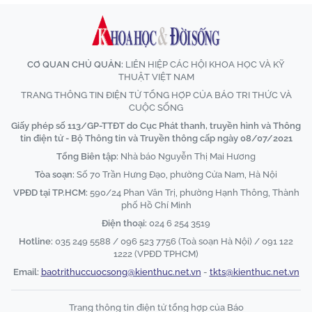
CƠ QUAN CHỦ QUẢN:
LIÊN HIỆP CÁC HỘI KHOA HỌC VÀ KỸ
THUẬT VIỆT NAM
TRANG THÔNG TIN ĐIỆN TỬ TỔNG HỢP CỦA BÁO TRI THỨC VÀ
CUỘC SỐNG
Giấy phép số 113/GP-TTĐT do Cục Phát thanh, truyền hình và Thông
tin điện tử - Bộ Thông tin và Truyền thông cấp ngày 08/07/2021
Tổng Biên tập:
Nhà báo Nguyễn Thị Mai Hương
Tòa soạn:
Số 70 Trần Hưng Đạo, phường Cửa Nam, Hà Nội
VPĐD tại TP.HCM:
590/24 Phan Văn Trị, phường Hạnh Thông, Thành
phố Hồ Chí Minh
Điện thoại:
024 6 254 3519
Hotline:
035 249 5588 / 096 523 7756 (Toà soạn Hà Nội) / 091 122
1222 (VPĐD TPHCM)
Email:
baotrithuccuocsong@kienthuc.net.vn
-
tkts@kienthuc.net.vn
Trang thông tin điện tử tổng hợp của Báo