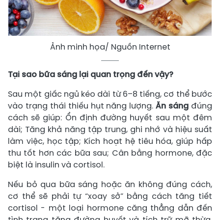
Ảnh minh họa/ Nguồn Internet
Tại sao bữa sáng lại quan trọng đến vậy?
Sau một giấc ngủ kéo dài từ 6–8 tiếng, cơ thể bước
vào trạng thái thiếu hụt năng lượng.
Ăn sáng
đúng
cách sẽ giúp: Ổn định đường huyết sau một đêm
dài; Tăng khả năng tập trung, ghi nhớ và hiệu suất
làm việc, học tập; Kích hoạt hệ tiêu hóa, giúp hấp
thu tốt hơn các bữa sau; Cân bằng hormone, đặc
biệt là insulin và cortisol.
Nếu bỏ qua bữa sáng hoặc ăn không đúng cách,
cơ thể sẽ phải tự “xoay sở” bằng cách tăng tiết
cortisol - một loại hormone căng thẳng dẫn đến
tình trạng tăng đường huyết và tích trữ mỡ thừa,