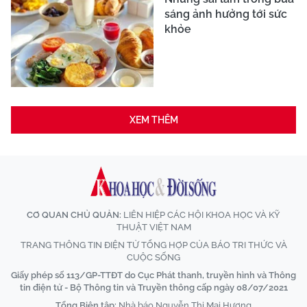
sáng ảnh hưởng tới sức
khỏe
XEM THÊM
CƠ QUAN CHỦ QUẢN:
LIÊN HIỆP CÁC HỘI KHOA HỌC VÀ KỸ
THUẬT VIỆT NAM
TRANG THÔNG TIN ĐIỆN TỬ TỔNG HỢP CỦA BÁO TRI THỨC VÀ
CUỘC SỐNG
Giấy phép số 113/GP-TTĐT do Cục Phát thanh, truyền hình và Thông
tin điện tử - Bộ Thông tin và Truyền thông cấp ngày 08/07/2021
Tổng Biên tập:
Nhà báo Nguyễn Thị Mai Hương