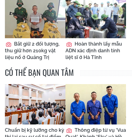
Bắt giữ 2 đối tượng,
Hoàn thành lấy mẫu
thu giữ hơn 210kg vật
ADN xác định danh tính
liệu nổ ở Quảng Trị
liệt sĩ ở Hà Tĩnh
CÓ THỂ BẠN QUAN TÂM
Chuẩn bị kỹ lưỡng cho kỳ
Thông điệp từ vụ 'Vua
thi lại sau sự cố tại điểm
Quạt', Khánh 'Sky' và Hồ