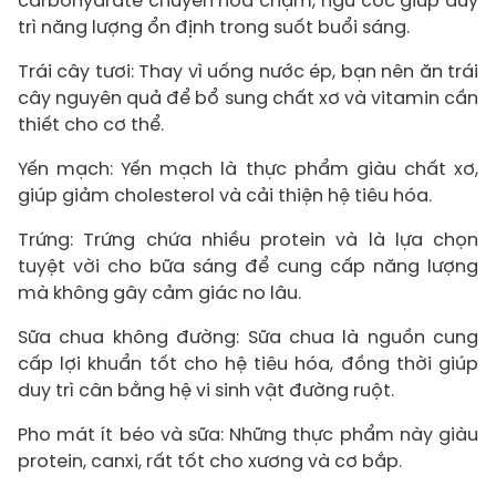
carbohydrate chuyển hóa chậm, ngũ cốc giúp duy
trì năng lượng ổn định trong suốt buổi sáng.
Trái cây tươi: Thay vì uống nước ép, bạn nên ăn trái
cây nguyên quả để bổ sung chất xơ và vitamin cần
thiết cho cơ thể.
Yến mạch: Yến mạch là thực phẩm giàu chất xơ,
giúp giảm cholesterol và cải thiện hệ tiêu hóa.
Trứng: Trứng chứa nhiều protein và là lựa chọn
tuyệt vời cho bữa sáng để cung cấp năng lượng
mà không gây cảm giác no lâu.
Sữa chua không đường: Sữa chua là nguồn cung
cấp lợi khuẩn tốt cho hệ tiêu hóa, đồng thời giúp
duy trì cân bằng hệ vi sinh vật đường ruột.
Pho mát ít béo và sữa: Những thực phẩm này giàu
protein, canxi, rất tốt cho xương và cơ bắp.