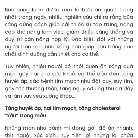
Bữa sáng luôn được xem là bữa ăn quan trọng
nhất trong ngày, nhiều nghiên cứu chỉ ra rằng bữa
sáng đúng cách giúp cải thiện sự tập trung, nâng
cao khả năng làm việc, giảm thiểu căng thẳng và
duy trì cân nặng hợp lý. Đặc biệt, đối với những
người bận rộn, bữa sáng còn giúp cân bằng các
chất dinh dưỡng cần thiết cho cơ thể.
Tuy nhiên, nhiều người có thói quen ăn sáng quá
mặn gây hại cho sức khoẻ, có thể dẫn đến tăng
huyết áp, các bệnh tim mạch như đột quỵ, suy tim,
gây tổn thương thận, tăng nguy cơ ung thư dạ dày
và làm suy yếu xương khớp...
Tăng huyết áp, hại tim mạch, tăng cholesterol
“xấu” trong máu
Những món như bánh mì đóng gói, đồ ăn nhanh,
thịt nguội, xúc xích... tuy tiện lợi nhưng lại chứa