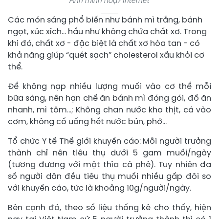
Ảnh minh hoạ/Internet
Các món sáng phổ biến như bánh mì trắng, bánh
ngọt, xúc xích… hầu như không chứa chất xơ. Trong
khi đó, chất xơ - đặc biệt là chất xơ hòa tan - có
khả năng giúp “quét sạch” cholesterol xấu khỏi cơ
thể.
Để không nạp nhiều lượng muối vào cơ thể mỗi
bữa sáng, nên hạn chế ăn bánh mì đóng gói, đồ ăn
nhanh, mì tôm…; Không chan nước kho thịt, cá vào
cơm, không cố uống hết nước bún, phở…
Tổ chức Y tế Thế giới khuyến cáo: Mỗi người trưởng
thành chỉ nên tiêu thụ dưới 5 gam muối/ngày
(tương đương với một thìa cà phê). Tuy nhiên đa
số người dân đều tiêu thụ muối nhiều gấp đôi so
với khuyến cáo, tức là khoảng 10g/người/ngày.
Bên cạnh đó, theo số liệu thống kê cho thấy, hiện