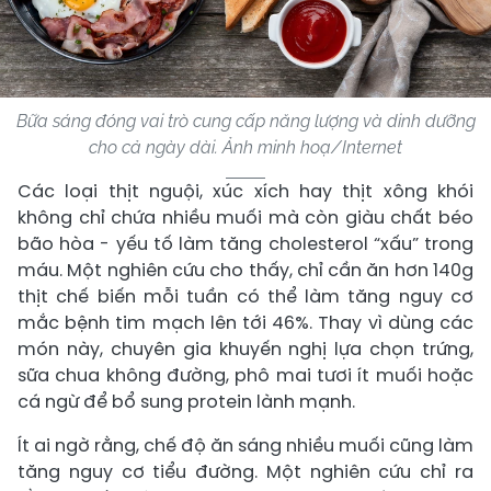
Bữa sáng đóng vai trò cung cấp năng lượng và dinh dưỡng
cho cả ngày dài. Ảnh minh hoạ/Internet
Các loại thịt nguội, xúc xích hay thịt xông khói
không chỉ chứa nhiều muối mà còn giàu chất béo
bão hòa - yếu tố làm tăng cholesterol “xấu” trong
máu. Một nghiên cứu cho thấy, chỉ cần ăn hơn 140g
thịt chế biến mỗi tuần có thể làm tăng nguy cơ
mắc bệnh tim mạch lên tới 46%. Thay vì dùng các
món này, chuyên gia khuyến nghị lựa chọn trứng,
sữa chua không đường, phô mai tươi ít muối hoặc
cá ngừ để bổ sung protein lành mạnh.
Ít ai ngờ rằng, chế độ ăn sáng nhiều muối cũng làm
tăng nguy cơ tiểu đường. Một nghiên cứu chỉ ra