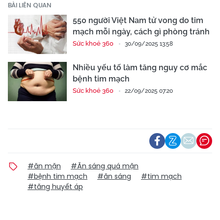
BÀI LIÊN QUAN
550 người Việt Nam tử vong do tim
mạch mỗi ngày, cách gì phòng tránh
Sức khoẻ 360
30/09/2025 13:58
Nhiều yếu tố làm tăng nguy cơ mắc
bệnh tim mạch
Sức khoẻ 360
22/09/2025 07:20
#ăn mặn
#Ăn sáng quá mặn
#bệnh tim mạch
#ăn sáng
#tim mạch
#tăng huyết áp