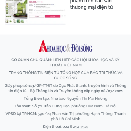
phạm trên các sàn
thương mại điện tử
CƠ QUAN CHỦ QUẢN:
LIÊN HIỆP CÁC HỘI KHOA HỌC VÀ KỸ
THUẬT VIỆT NAM
TRANG THÔNG TIN ĐIỆN TỬ TỔNG HỢP CỦA BÁO TRI THỨC VÀ
CUỘC SỐNG
Giấy phép số 113/GP-TTĐT do Cục Phát thanh, truyền hình và Thông
tin điện tử - Bộ Thông tin và Truyền thông cấp ngày 08/07/2021
Tổng Biên tập:
Nhà báo Nguyễn Thị Mai Hương
Tòa soạn:
Số 70 Trần Hưng Đạo, phường Cửa Nam, Hà Nội
VPĐD tại TP.HCM:
590/24 Phan Văn Trị, phường Hạnh Thông, Thành
phố Hồ Chí Minh
Điện thoại:
024 6 254 3519