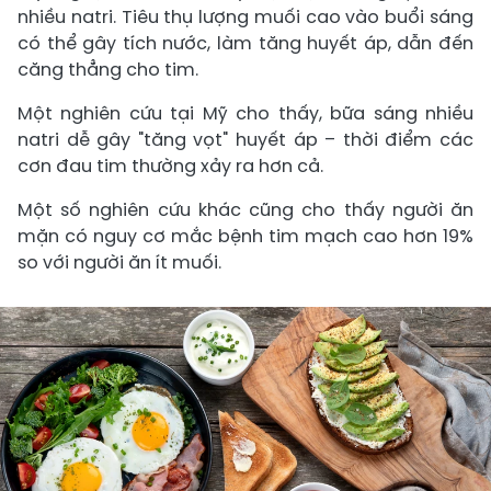
nhiều natri. Tiêu thụ lượng muối cao vào buổi sáng
có thể gây tích nước, làm tăng huyết áp, dẫn đến
căng thẳng cho tim.
Một nghiên cứu tại Mỹ cho thấy, bữa sáng nhiều
natri dễ gây "tăng vọt" huyết áp – thời điểm các
cơn đau tim thường xảy ra hơn cả.
Một số nghiên cứu khác cũng cho thấy người ăn
mặn có nguy cơ mắc bệnh tim mạch cao hơn 19%
so với người ăn ít muối.