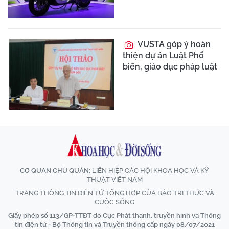
VUSTA góp ý hoàn
thiện dự án Luật Phổ
biến, giáo dục pháp luật
CƠ QUAN CHỦ QUẢN:
LIÊN HIỆP CÁC HỘI KHOA HỌC VÀ KỸ
THUẬT VIỆT NAM
TRANG THÔNG TIN ĐIỆN TỬ TỔNG HỢP CỦA BÁO TRI THỨC VÀ
CUỘC SỐNG
Giấy phép số 113/GP-TTĐT do Cục Phát thanh, truyền hình và Thông
tin điện tử - Bộ Thông tin và Truyền thông cấp ngày 08/07/2021