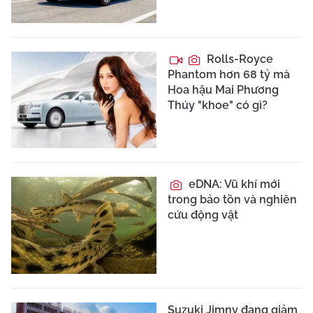
Rolls-Royce
Phantom hơn 68 tỷ mà
Hoa hậu Mai Phương
Thúy "khoe" có gì?
eDNA: Vũ khí mới
trong bảo tồn và nghiên
cứu động vật
Suzuki Jimny đang giảm