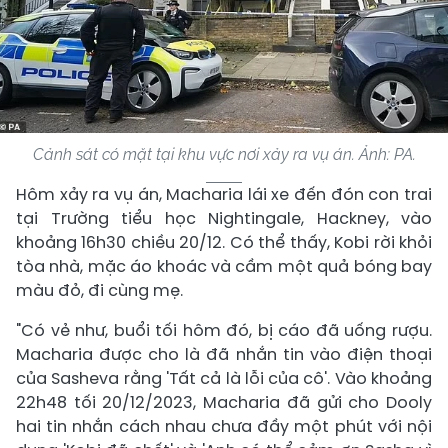
Cảnh sát có mặt tại khu vực nơi xảy ra vụ án. Ảnh: PA.
Hôm xảy ra vụ án, Macharia lái xe đến đón con trai
tại Trường tiểu học Nightingale, Hackney, vào
khoảng 16h30 chiều 20/12. Có thể thấy, Kobi rời khỏi
tòa nhà, mặc áo khoác và cầm một quả bóng bay
màu đỏ, đi cùng mẹ.
"Có vẻ như, buổi tối hôm đó, bị cáo đã uống rượu.
Macharia được cho là đã nhắn tin vào điện thoại
của Sasheva rằng 'Tất cả là lỗi của cô'. Vào khoảng
22h48 tối 20/12/2023, Macharia đã gửi cho Dooly
hai tin nhắn cách nhau chưa đầy một phút với nội