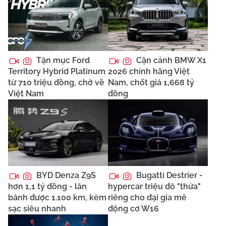
Tận mục Ford
Cận cảnh BMW X1
Territory Hybrid Platinum
2026 chính hãng Việt
từ 710 triệu đồng, chờ về
Nam, chốt giá 1,668 tỷ
Việt Nam
đồng
BYD Denza Z9S
Bugatti Destrier -
hơn 1,1 tỷ đồng - lăn
hypercar triệu đô "thửa"
bánh được 1.100 km, kèm
riêng cho đại gia mê
sạc siêu nhanh
động cơ W16