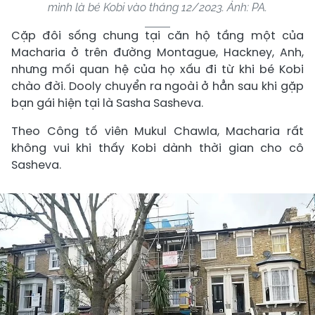
mình là bé Kobi vào tháng 12/2023. Ảnh: PA.
Cặp đôi sống chung tại căn hộ tầng một của
Macharia ở trên đường Montague, Hackney, Anh,
nhưng mối quan hệ của họ xấu đi từ khi bé Kobi
chào đời. Dooly chuyển ra ngoài ở hẳn sau khi gặp
bạn gái hiện tại là Sasha Sasheva.
Theo Công tố viên Mukul Chawla, Macharia rất
không vui khi thấy Kobi dành thời gian cho cô
Sasheva.