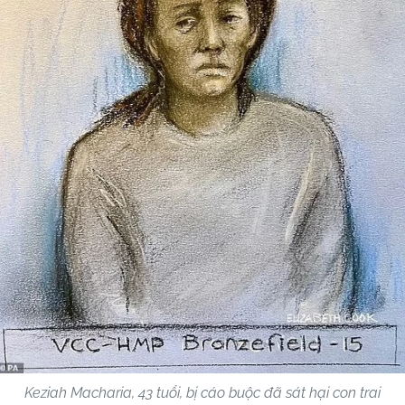
Keziah Macharia, 43 tuổi, bị cáo buộc đã sát hại con trai