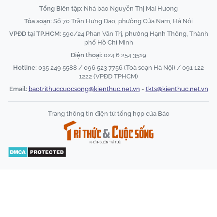
Tổng Biên tập:
Nhà báo Nguyễn Thị Mai Hương
Tòa soạn:
Số 70 Trần Hưng Đạo, phường Cửa Nam, Hà Nội
VPĐD tại TP.HCM:
590/24 Phan Văn Trị, phường Hạnh Thông, Thành
phố Hồ Chí Minh
Điện thoại:
024 6 254 3519
Hotline:
035 249 5588 / 096 523 7756 (Toà soạn Hà Nội) / 091 122
1222 (VPĐD TPHCM)
Email:
baotrithuccuocsong@kienthuc.net.vn
-
tkts@kienthuc.net.vn
Trang thông tin điện tử tổng hợp của Báo