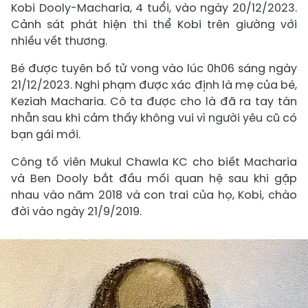
Kobi Dooly-Macharia, 4 tuổi, vào ngày 20/12/2023.
Cảnh sát phát hiện thi thể Kobi trên giường với
nhiều vết thương.
Bé được tuyên bố tử vong vào lúc 0h06 sáng ngày
21/12/2023. Nghi phạm được xác định là mẹ của bé,
Keziah Macharia. Cô ta được cho là đã ra tay tàn
nhẫn sau khi cảm thấy không vui vì người yêu cũ có
bạn gái mới.
Công tố viên Mukul Chawla KC cho biết Macharia
và Ben Dooly bắt đầu mối quan hệ sau khi gặp
nhau vào năm 2018 và con trai của họ, Kobi, chào
đời vào ngày 21/9/2019.