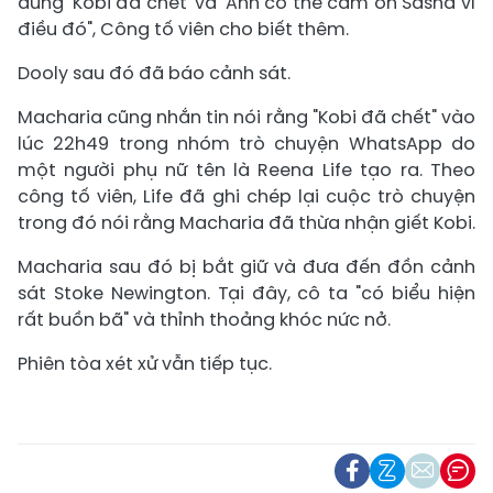
dung 'Kobi đã chết' và 'Anh có thể cảm ơn Sasha vì
điều đó", Công tố viên cho biết thêm.
Dooly sau đó đã báo cảnh sát.
Macharia cũng nhắn tin nói rằng "Kobi đã chết" vào
lúc 22h49 trong nhóm trò chuyện WhatsApp do
một người phụ nữ tên là Reena Life tạo ra. Theo
công tố viên, Life đã ghi chép lại cuộc trò chuyện
trong đó nói rằng Macharia đã thừa nhận giết Kobi.
Macharia sau đó bị bắt giữ và đưa đến đồn cảnh
sát Stoke Newington. Tại đây, cô ta "có biểu hiện
rất buồn bã" và thỉnh thoảng khóc nức nở.
Phiên tòa xét xử vẫn tiếp tục.