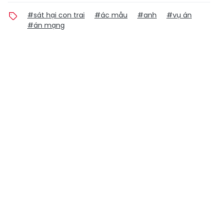
#sát hại con trai
#ác mẫu
#anh
#vụ án
#án mạng