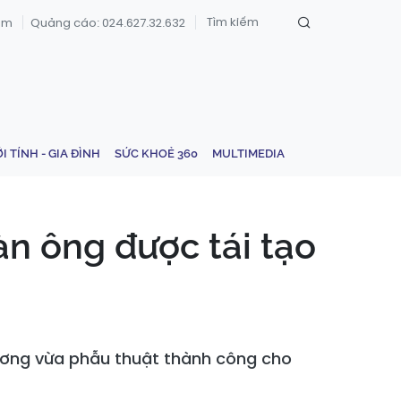
om
Quảng cáo: 024.627.32.632
ỚI TÍNH - GIA ĐÌNH
SỨC KHOẺ 360
MULTIMEDIA
àn ông được tái tạo
 ương vừa phẫu thuật thành công cho