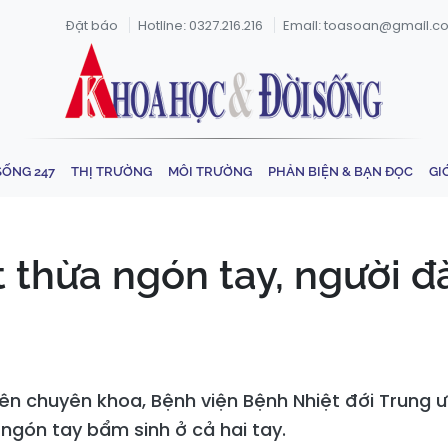
Đặt báo
Hotline: 0327.216.216
Email: toasoan@gmail.c
SỐNG 247
THỊ TRƯỜNG
MÔI TRƯỜNG
PHẢN BIỆN & BẠN ĐỌC
GI
 thừa ngón tay, người đ
iên chuyên khoa, Bệnh viện Bệnh Nhiệt đới Trung
ngón tay bẩm sinh ở cả hai tay.