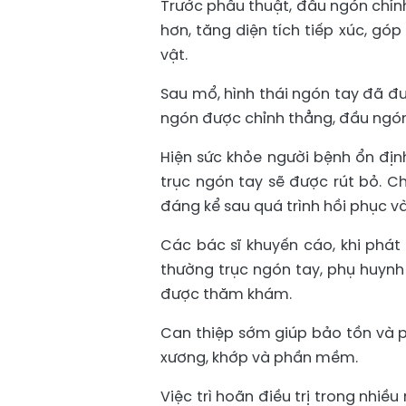
Trước phẫu thuật, đầu ngón chính
hơn, tăng diện tích tiếp xúc, g
vật.
Sau mổ, hình thái ngón tay đã đư
ngón được chỉnh thẳng, đầu ngón 
Hiện sức khỏe người bệnh ổn địn
trục ngón tay sẽ được rút bỏ. C
đáng kể sau quá trình hồi phục v
Các bác sĩ khuyến cáo, khi phát
thường trục ngón tay, phụ huynh
được thăm khám.
Can thiệp sớm giúp bảo tồn và p
xương, khớp và phần mềm.
Việc trì hoãn điều trị trong nhiề