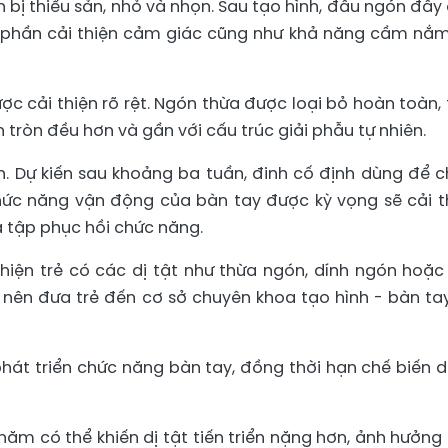
 bị thiểu sản, nhỏ và nhọn. Sau tạo hình, đầu ngón đầy
óp phần cải thiện cảm giác cũng như khả năng cầm nắ
ợc cải thiện rõ rệt. Ngón thừa được loại bỏ hoàn toàn, 
tròn đều hơn và gần với cấu trúc giải phẫu tự nhiên.
h. Dự kiến sau khoảng ba tuần, đinh cố định dùng để c
hức năng vận động của bàn tay được kỳ vọng sẽ cải t
à tập phục hồi chức năng.
 hiện trẻ có các dị tật như thừa ngón, dính ngón hoặc
 nên đưa trẻ đến cơ sở chuyên khoa tạo hình - bàn ta
hát triển chức năng bàn tay, đồng thời hạn chế biến 
u năm có thể khiến dị tật tiến triển nặng hơn, ảnh hưởng