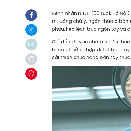
Bệnh nhân N.T.T. (58 tuổi, Hà Nộ
trị. Đáng chú ý, ngón thừa ở bàn
phẫu, kéo lệch trục ngón tay và
Chỉ đến khi vào chăm người thân 
trị các trường hợp dị tật bàn t
cải thiện chức năng bàn tay thuậ