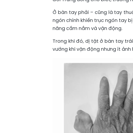
Ở bàn tay phải – cũng là tay thu
ngón chính khiến trục ngón tay bị
năng cầm nắm và vận động.
Trong khi đó, dị tật ở bàn tay t
vướng khi vận động nhưng ít ảnh