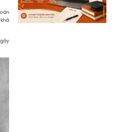
toàn
 khả
 gây