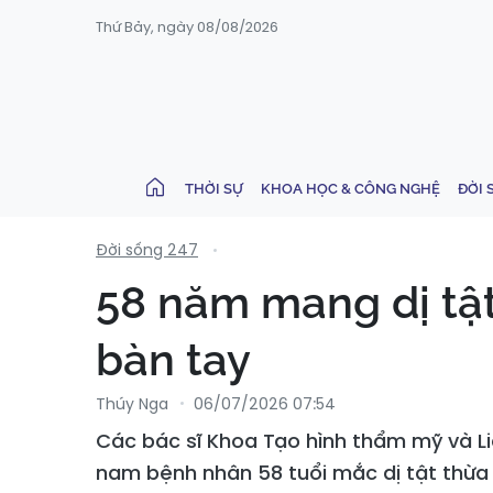
Thứ Bảy, ngày 08/08/2026
THỜI SỰ
KHOA HỌC & CÔNG NGHỆ
ĐỜI 
Đời sống 247
58 năm mang dị tật
bàn tay
Thúy Nga
06/07/2026 07:54
Các bác sĩ Khoa Tạo hình thẩm mỹ và L
nam bệnh nhân 58 tuổi mắc dị tật thừa 