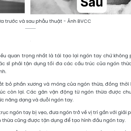
ừa trước và sau phẫu thuật - Ảnh BVCC
ều quan trọng nhất là tái tạo lại ngón tay chứ không 
ác sĩ phải tận dụng tối đa các cấu trúc của ngón thừ
nh.
cắt bỏ phần xương và móng của ngón thừa, đồng thời
rúc còn lại. Các gân vận động từ ngón thừa được ch
ức năng dạng và duỗi ngón tay.
trục ngón tay bị vẹo, đưa ngón trở về vị trí gần với giải 
 thừa cũng được tận dụng để tạo hình đầu ngón tay.