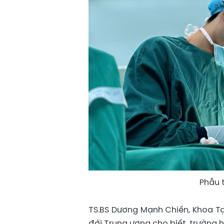
Phẫu 
TS.BS Dương Mạnh Chiến, Khoa Tạ
đới Trung ương cho biết, trường h