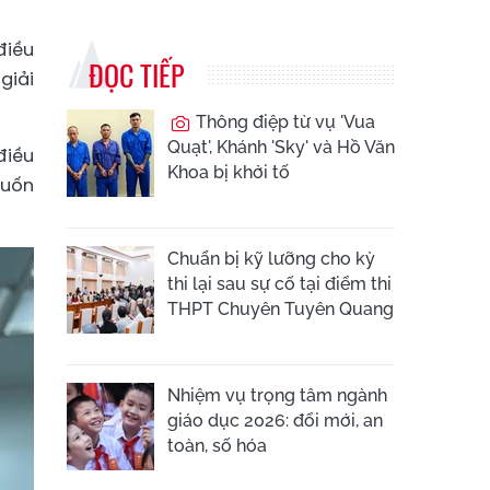
điều
ĐỌC TIẾP
giải
Thông điệp từ vụ 'Vua
Quạt', Khánh 'Sky' và Hồ Văn
điều
Khoa bị khởi tố
muốn
Chuẩn bị kỹ lưỡng cho kỳ
thi lại sau sự cố tại điểm thi
THPT Chuyên Tuyên Quang
Nhiệm vụ trọng tâm ngành
giáo dục 2026: đổi mới, an
toàn, số hóa