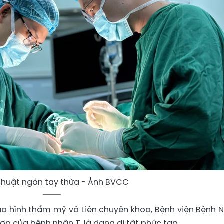
thuật ngón tay thừa - Ảnh BVCC
o hình thẩm mỹ và Liên chuyên khoa, Bệnh viện Bệnh N
ợp của bệnh nhân T. là dạng dị tật phức tạp.