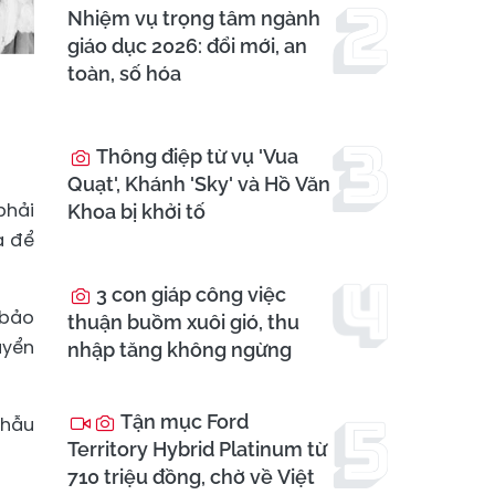
Nhiệm vụ trọng tâm ngành
giáo dục 2026: đổi mới, an
toàn, số hóa
Thông điệp từ vụ 'Vua
Quạt', Khánh 'Sky' và Hồ Văn
phải
Khoa bị khởi tố
a để
3 con giáp công việc
 bảo
thuận buồm xuôi gió, thu
uyển
nhập tăng không ngừng
Tận mục Ford
phẫu
Territory Hybrid Platinum từ
710 triệu đồng, chờ về Việt