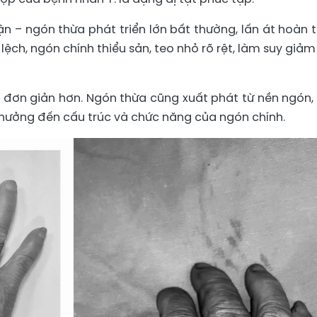
ận – ngón thừa phát triển lớn bất thường, lấn át hoàn 
 lệch, ngón chính thiểu sản, teo nhỏ rõ rệt, làm suy giảm
rái đơn giản hơn. Ngón thừa cũng xuất phát từ nền ngón,
 hưởng đến cấu trúc và chức năng của ngón chính.