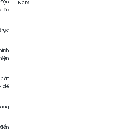
 đặn
Nam
m đồ
trục
hỉnh
hiện
 bất
y để
dạng
 đến