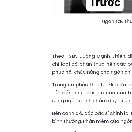
Ngón tay th
Theo TS.BS Dương Mạnh Chiến, đi
chỉ loại bỏ phần thừa nên các b
phục hồi chức năng cho ngón chí
Trong ca phẫu thuật, ê-kíp đã 
tồn gần như toàn bộ các cấu t
sang ngón chính nhằm duy trì ch
Bên cạnh đó, các bác sĩ chỉnh lại 
bình thường. Phần mềm của ngón