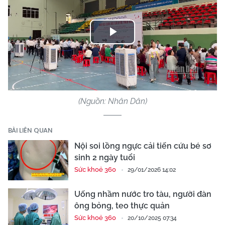
Play
Video
(Nguồn: Nhân Dân)
BÀI LIÊN QUAN
Nội soi lồng ngực cải tiến cứu bé sơ
sinh 2 ngày tuổi
Sức khoẻ 360
29/01/2026 14:02
Uống nhầm nước tro tàu, người đàn
ông bỏng, teo thực quản
Sức khoẻ 360
20/10/2025 07:34