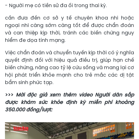
- Người mẹ có tiền sử đa ối trong thai kỳ.
cần đưa đến cơ sở y tế chuyên khoa nhi hoặc
ngoại nhi càng sớm càng tốt để được chẩn đoán
và can thiệp kịp thời, tránh các biến chứng nguy
hiểm đe dọa tính mạng.
Việc chẩn đoán và chuyển tuyến kịp thời có ý nghĩa
quyết định đối với hiệu quả điều trị, giúp hạn chế
biến chứng, nâng cao tỷ lệ cứu sống và mang lại cơ
hội phát triển khỏe mạnh cho trẻ mắc các dị tật
bẩm sinh phức tạp.
>>>
Mời độc giả xem thêm video Người dân sắp
được khám sức khỏe định kỳ miễn phí khoảng
350.000 đồng/lượt: