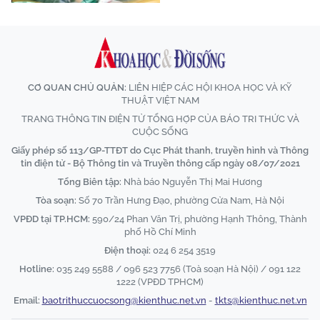
CƠ QUAN CHỦ QUẢN:
LIÊN HIỆP CÁC HỘI KHOA HỌC VÀ KỸ
THUẬT VIỆT NAM
TRANG THÔNG TIN ĐIỆN TỬ TỔNG HỢP CỦA BÁO TRI THỨC VÀ
CUỘC SỐNG
Giấy phép số 113/GP-TTĐT do Cục Phát thanh, truyền hình và Thông
tin điện tử - Bộ Thông tin và Truyền thông cấp ngày 08/07/2021
Tổng Biên tập:
Nhà báo Nguyễn Thị Mai Hương
Tòa soạn:
Số 70 Trần Hưng Đạo, phường Cửa Nam, Hà Nội
VPĐD tại TP.HCM:
590/24 Phan Văn Trị, phường Hạnh Thông, Thành
phố Hồ Chí Minh
Điện thoại:
024 6 254 3519
Hotline:
035 249 5588 / 096 523 7756 (Toà soạn Hà Nội) / 091 122
1222 (VPĐD TPHCM)
Email:
baotrithuccuocsong@kienthuc.net.vn
-
tkts@kienthuc.net.vn