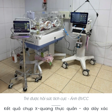
Trẻ được hồi sức tích cực - Ảnh BVCC
Kết quả chụp X-quang thực quản - dạ dày xác