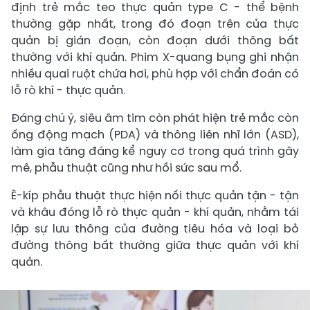
định trẻ mắc teo thực quản type C - thể bệnh
thường gặp nhất, trong đó đoạn trên của thực
quản bị gián đoạn, còn đoạn dưới thông bất
thường với khí quản. Phim X-quang bụng ghi nhận
nhiều quai ruột chứa hơi, phù hợp với chẩn đoán có
lỗ rò khí - thực quản.
Đáng chú ý, siêu âm tim còn phát hiện trẻ mắc còn
ống động mạch (PDA) và thông liên nhĩ lớn (ASD),
làm gia tăng đáng kể nguy cơ trong quá trình gây
mê, phẫu thuật cũng như hồi sức sau mổ.
Ê-kíp phẫu thuật thực hiện nối thực quản tận - tận
và khâu đóng lỗ rò thực quản - khí quản, nhằm tái
lập sự lưu thông của đường tiêu hóa và loại bỏ
đường thông bất thường giữa thực quản với khí
quản.