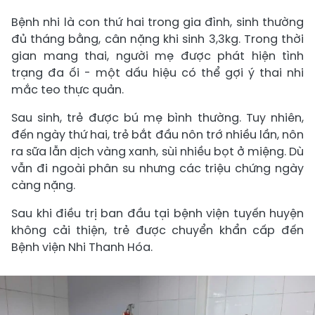
Bệnh nhi là con thứ hai trong gia đình, sinh thường
đủ tháng bằng, cân nặng khi sinh 3,3kg. Trong thời
gian mang thai, người mẹ được phát hiện tình
trạng đa ối - một dấu hiệu có thể gợi ý thai nhi
mắc teo thực quản.
Sau sinh, trẻ được bú mẹ bình thường. Tuy nhiên,
đến ngày thứ hai, trẻ bắt đầu nôn trớ nhiều lần, nôn
ra sữa lẫn dịch vàng xanh, sùi nhiều bọt ở miệng. Dù
vẫn đi ngoài phân su nhưng các triệu chứng ngày
càng nặng.
Sau khi điều trị ban đầu tại bệnh viện tuyến huyện
không cải thiện, trẻ được chuyển khẩn cấp đến
Bệnh viện Nhi Thanh Hóa.