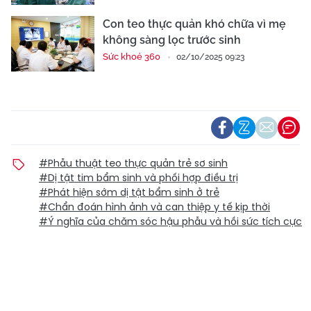
Con teo thực quản khó chữa vì mẹ
không sàng lọc trước sinh
Sức khoẻ 360
02/10/2025 09:23
#Phẫu thuật teo thực quản trẻ sơ sinh
#Dị tật tim bẩm sinh và phối hợp điều trị
#Phát hiện sớm dị tật bẩm sinh ở trẻ
#Chẩn đoán hình ảnh và can thiệp y tế kịp thời
#Ý nghĩa của chăm sóc hậu phẫu và hồi sức tích cực