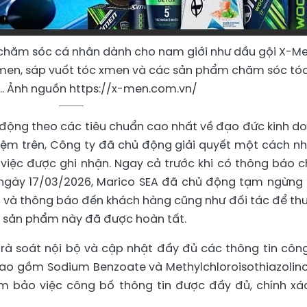
chăm sóc cá nhân dành cho nam giới như dầu gội X-Me
men, sáp vuốt tóc xmen và các sản phẩm chăm sóc tó
.. Ảnh nguồn https://x-men.com.vn/
 động theo các tiêu chuẩn cao nhất về đạo đức kinh d
nhiệm trên, Công ty đã chủ động giải quyết một cách n
 việc được ghi nhận. Ngay cả trước khi có thông báo c
ngày 17/03/2026, Marico SEA đã chủ động tạm ngừng 
 và thông báo đến khách hàng cũng như đối tác để thu
 lô sản phẩm này đã được hoàn tất.
 rà soát nội bộ và cập nhật đầy đủ các thông tin côn
bao gồm Sodium Benzoate và Methylchloroisothiazolin
m bảo việc công bố thông tin được đầy đủ, chính xá