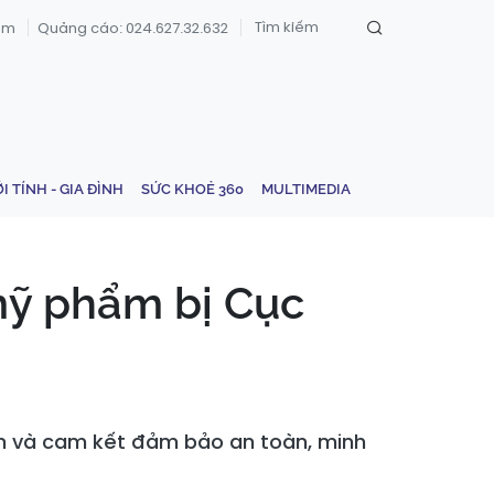
om
Quảng cáo: 024.627.32.632
ỚI TÍNH - GIA ĐÌNH
SỨC KHOẺ 360
MULTIMEDIA
mỹ phẩm bị Cục
an và cam kết đảm bảo an toàn, minh