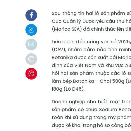
Sau thông tin hai lô sản phẩm s
Cục Quản lý Dược yêu cầu thu hồi
(Marico SEA) đã chính thức lên ti
Liên quan đến công văn số 202
(DAV), nhằm đảm bảo tính minh 
Botanika được sản xuất bởi Maric
định của Việt Nam và khu vực A
hồi hai sản phẩm thuộc các lô s
làm bếp Botanika – Chai 500g (L
180g (Lô D46).
Doanh nghiệp cho biết. một tron
sản phẩm có chứa Sodium Benzo
toàn khi sử dụng trong mỹ phẩm 
được kê khai trong hồ sơ công b