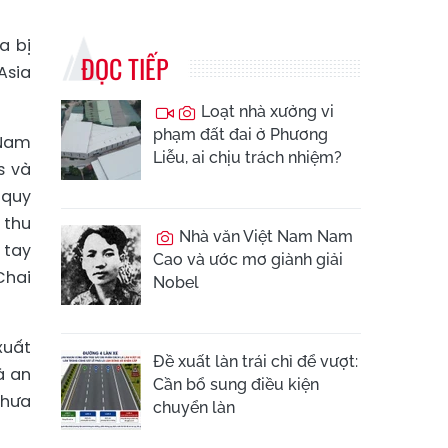
a bị
ĐỌC TIẾP
Asia
Loạt nhà xưởng vi
phạm đất đai ở Phương
 Nam
Liễu, ai chịu trách nhiệm?
s và
 quy
 thu
Nhà văn Việt Nam Nam
 tay
Cao và ước mơ giành giải
Chai
Nobel
xuất
Đề xuất làn trái chỉ để vượt:
à an
Cần bổ sung điều kiện
chưa
chuyển làn