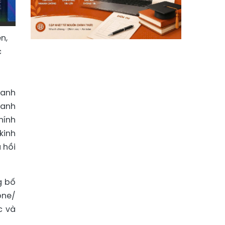
n,
c
oanh
hanh
hính
kinh
 hồi
g bố
one/
c và