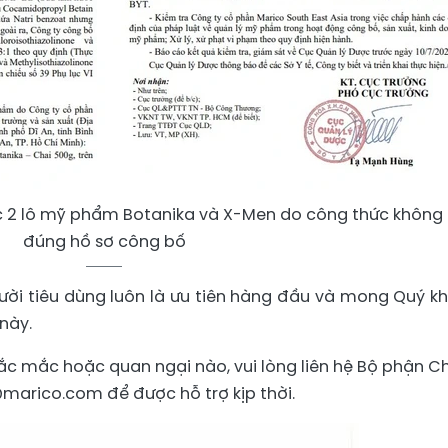
c 2 lô mỹ phẩm Botanika và X-Men do công thức không
đúng hồ sơ công bố
ời tiêu dùng luôn là ưu tiên hàng đầu và mong Quý k
này.
ắc mắc hoặc quan ngại nào, vui lòng liên hệ Bộ phận 
marico.com để được hỗ trợ kịp thời.