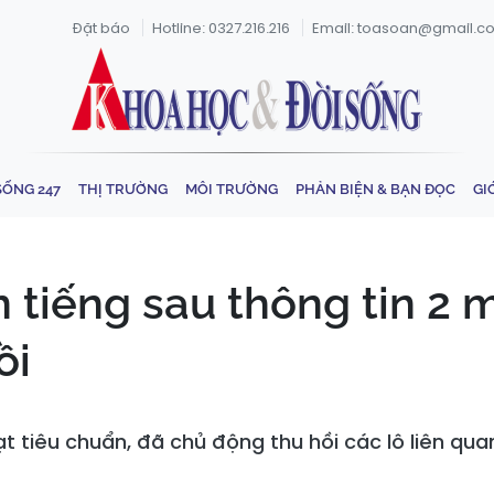
Đặt báo
Hotline: 0327.216.216
Email: toasoan@gmail.c
SỐNG 247
THỊ TRƯỜNG
MÔI TRƯỜNG
PHẢN BIỆN & BẠN ĐỌC
GI
 tiếng sau thông tin 2 
ồi
 tiêu chuẩn, đã chủ động thu hồi các lô liên qu