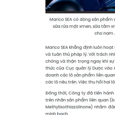
Marico SEA có dòng sản phẩm 
sữa rửa mặt xmen, sữa tắm x
cho nam .
Marico SEA khẳng định luôn hoạt
và tuân thủ pháp lý. Với trách 
chóng và thận trọng ngay khi sự
thức của Cục quản lý Dược vào 
doanh các lô sản phẩm liên quan
các lô nêu trên. Việc thu hồi hai
Đồng thời, Công ty đã tiến hành
trên nhãn sản phẩm liên quan (
Methylisothiazolinone) nhằm đả
minh bạch.