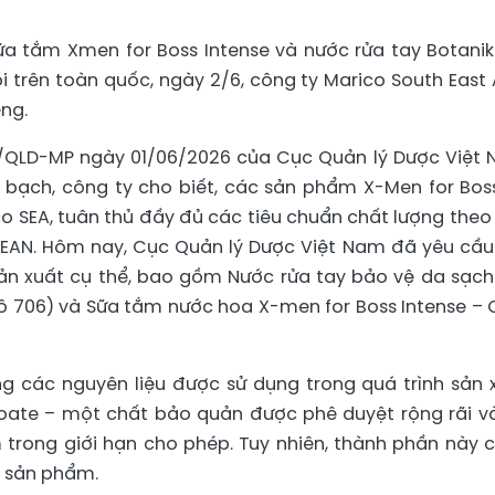
ữa tắm Xmen for Boss Intense và nước rửa tay Botanik
 trên toàn quốc, ngày 2/6, công ty Marico South East 
ếng.
5/QLD-MP ngày 01/06/2026 của Cục Quản lý Dược Việt
bạch, công ty cho biết, các sản phẩm X-Men for Bos
o SEA, tuân thủ đầy đủ các tiêu chuẩn chất lượng theo
SEAN. Hôm nay, Cục Quản lý Dược Việt Nam đã yêu cầu
ản xuất cụ thể, bao gồm Nước rửa tay bảo vệ da sạch
ô 706) và Sữa tắm nước hoa X-men for Boss Intense – 
g các nguyên liệu được sử dụng trong quá trình sản 
ate – một chất bảo quản được phê duyệt rộng rãi v
trong giới hạn cho phép. Tuy nhiên, thành phần này 
ố sản phẩm.