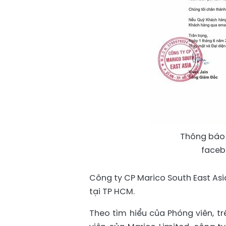
Thông báo 
faceb
Công ty CP Marico South East Asia
tại TP HCM.
Theo tìm hiểu của Phóng viên, tr