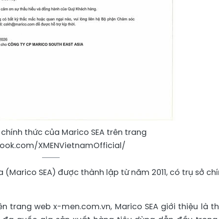
chính thức của Marico SEA trên trang
ook.com/XMENVietnamOfficial/
 (Marico SEA) được thành lập từ năm 2011, có trụ sở ch
ên trang web x-men.com.vn, Marico SEA giới thiệu là t