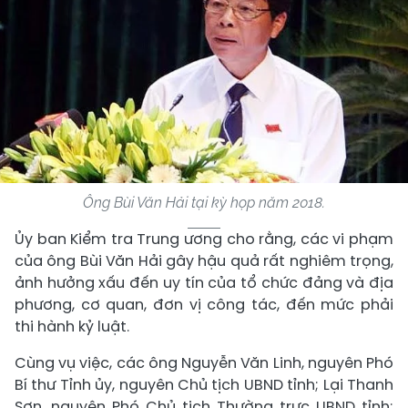
Ông Bùi Văn Hải tại kỳ họp năm 2018.
Ủy ban Kiểm tra Trung ương cho rằng, các vi phạm
của ông Bùi Văn Hải gây hậu quả rất nghiêm trọng,
ảnh hưởng xấu đến uy tín của tổ chức đảng và địa
phương, cơ quan, đơn vị công tác, đến mức phải
thi hành kỷ luật.
Cùng vụ việc, các ông Nguyễn Văn Linh, nguyên Phó
Bí thư Tỉnh ủy, nguyên Chủ tịch UBND tỉnh; Lại Thanh
Sơn, nguyên Phó Chủ tịch Thường trực UBND tỉnh;