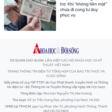
trợ: Khi “không tiền mặt”
chưa đi cùng tư duy
phục vụ
CƠ QUAN CHỦ QUẢN:
LIÊN HIỆP CÁC HỘI KHOA HỌC VÀ KỸ
THUẬT VIỆT NAM
TRANG THÔNG TIN ĐIỆN TỬ TỔNG HỢP CỦA BÁO TRI THỨC VÀ
CUỘC SỐNG
Giấy phép số 113/GP-TTĐT do Cục Phát thanh, truyền hình và Thông
tin điện tử - Bộ Thông tin và Truyền thông cấp ngày 08/07/2021
Tổng Biên tập:
Nhà báo Nguyễn Thị Mai Hương
Tòa soạn:
Số 70 Trần Hưng Đạo, phường Cửa Nam, Hà Nội
VPĐD tại TP.HCM:
590/24 Phan Văn Trị, phường Hạnh Thông, Thành
phố Hồ Chí Minh