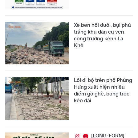
Xe ben nối đuôi, bụi phủ
trắng khu dân cư ven
công trường kênh La
Khê
Lối đi bộ trên phố Phùng
Hưng xuất hiện nhiều
điểm gồ ghề, bong tróc
kéo dài
[LONG-FORM]: