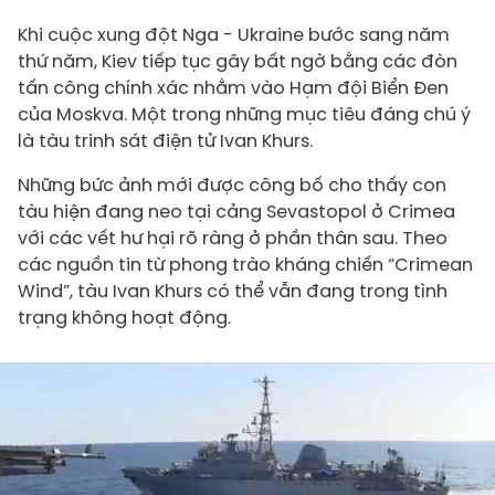
Khi cuộc xung đột Nga - Ukraine bước sang năm
thứ năm, Kiev tiếp tục gây bất ngờ bằng các đòn
tấn công chính xác nhằm vào Hạm đội Biển Đen
của Moskva. Một trong những mục tiêu đáng chú ý
là tàu trinh sát điện tử Ivan Khurs.
Những bức ảnh mới được công bố cho thấy con
tàu hiện đang neo tại cảng Sevastopol ở Crimea
với các vết hư hại rõ ràng ở phần thân sau. Theo
các nguồn tin từ phong trào kháng chiến “Crimean
Wind”, tàu Ivan Khurs có thể vẫn đang trong tình
trạng không hoạt động.