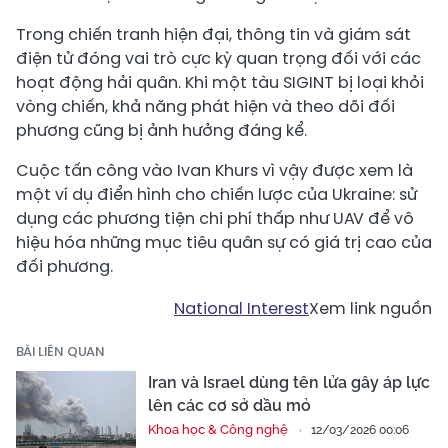
Trong chiến tranh hiện đại, thông tin và giám sát
điện tử đóng vai trò cực kỳ quan trọng đối với các
hoạt động hải quân. Khi một tàu SIGINT bị loại khỏi
vòng chiến, khả năng phát hiện và theo dõi đối
phương cũng bị ảnh hưởng đáng kể.
Cuộc tấn công vào Ivan Khurs vì vậy được xem là
một ví dụ điển hình cho chiến lược của Ukraine: sử
dụng các phương tiện chi phí thấp như UAV để vô
hiệu hóa những mục tiêu quân sự có giá trị cao của
đối phương.
National Interest
Xem link nguồn
BÀI LIÊN QUAN
Iran và Israel dùng tên lửa gây áp lực
lên các cơ sở dầu mỏ
Khoa học & Công nghệ
12/03/2026 00:06