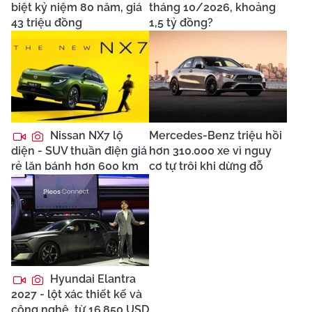
biệt kỷ niệm 80 năm, giá
tháng 10/2026, khoảng
43 triệu đồng
1,5 tỷ đồng?
Nissan NX7 lộ
Mercedes-Benz triệu hồi
diện - SUV thuần điện giá
hơn 310.000 xe vì nguy
rẻ lăn bánh hơn 600 km
cơ tự trôi khi dừng đỗ
Hyundai Elantra
2027 - lột xác thiết kế và
công nghệ, từ 16.850 USD