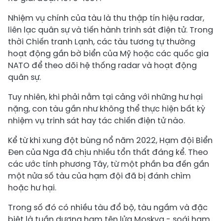
Nhiệm vụ chính của tàu là thu thập tín hiệu radar,
liên lạc quân sự và tiến hành trinh sát điện tử. Trong
thời Chiến tranh Lạnh, các tàu tương tự thường
hoạt động gần bờ biển của Mỹ hoặc các quốc gia
NATO để theo dõi hệ thống radar và hoạt động
quân sự.
Tuy nhiên, khi phải nằm tại cảng với những hư hại
nặng, con tàu gần như không thể thực hiện bất kỳ
nhiệm vụ trinh sát hay tác chiến điện tử nào.
Kể từ khi xung đột bùng nổ năm 2022, Hạm đội Biển
Đen của Nga đã chịu nhiều tổn thất đáng kể. Theo
các ước tính phương Tây, từ một phần ba đến gần
một nửa số tàu của hạm đội đã bị đánh chìm
hoặc hư hại.
Trong số đó có nhiều tàu đổ bộ, tàu ngầm và đặc
biệt là tuần dương hạm tên lửa Moskva - soái hạm