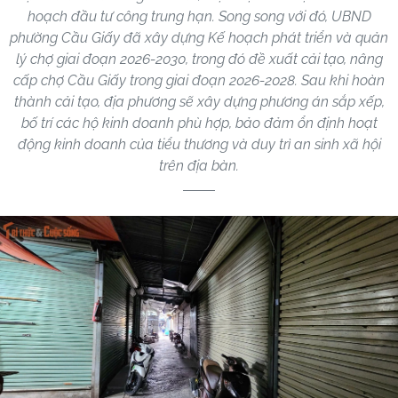
hoạch đầu tư công trung hạn. Song song với đó, UBND
phường Cầu Giấy đã xây dựng Kế hoạch phát triển và quản
lý chợ giai đoạn 2026-2030, trong đó đề xuất cải tạo, nâng
cấp chợ Cầu Giấy trong giai đoạn 2026-2028. Sau khi hoàn
thành cải tạo, địa phương sẽ xây dựng phương án sắp xếp,
bố trí các hộ kinh doanh phù hợp, bảo đảm ổn định hoạt
động kinh doanh của tiểu thương và duy trì an sinh xã hội
trên địa bàn.