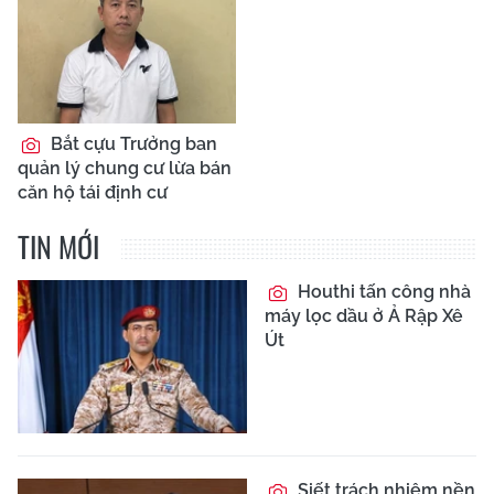
Bắt cựu Trưởng ban
quản lý chung cư lừa bán
căn hộ tái định cư
TIN MỚI
Houthi tấn công nhà
máy lọc dầu ở Ả Rập Xê
Út
Siết trách nhiệm nền