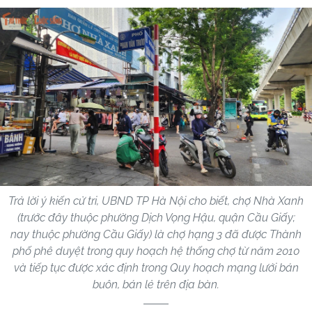
Trả lời ý kiến cử tri, UBND TP Hà Nội cho biết, chợ Nhà Xanh
(trước đây thuộc phường Dịch Vọng Hậu, quận Cầu Giấy;
nay thuộc phường Cầu Giấy) là chợ hạng 3 đã được Thành
phố phê duyệt trong quy hoạch hệ thống chợ từ năm 2010
và tiếp tục được xác định trong Quy hoạch mạng lưới bán
buôn, bán lẻ trên địa bàn.