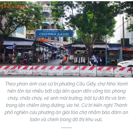
Theo phản ánh của cử tri phường Cầu Giấy, chợ Nhà Xanh
hiện tồn tại nhiều bất cập liên quan đến công tác phòng
cháy, chữa cháy, vệ sinh môi trường, trật tự đô thị và tình
trạng lấn chiếm lòng đường, vỉa hè. Cử tri kiến nghị Thành
phố nghiên cứu phương án giải tỏa chợ nhằm bảo đảm an
toàn và chỉnh trang đô thị khu vực.