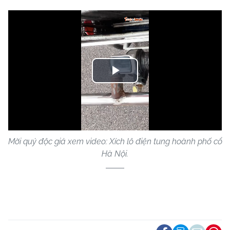
Play
Video
Mời quý độc giả xem video: Xích lô điện tung hoành phố cổ
Hà Nội.