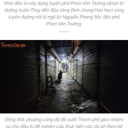
khai đầu tư xây dựng tuyến phố Phan Văn Trường (đoạn từ
đường Xuân Thủy đến Bảo tàng Binh chủng Hóa học) cùng
tuyến đường nối từ ngõ 87 Nguyễn Phong Sắc đến phố
Phan Văn Trường.
Đồng thời, phường cũng đã đề xuất Thành phố giao nhiệm
vụ chủ đầu tư để nghiên cứu, thực hiện các dự án theo kế