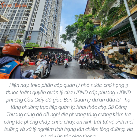
Hiện nay, theo phân cấp quản lý nhà nước, chợ hạng 3
thuộc thẩm quyền quản lý của UBND cấp phường. UBND
phường Cầu Giấy đã giao Ban Quản lý dự án đầu tư - hạ
tầng phường trực tiếp quản lý, khai thác chợ. Sở Công
Thương cũng đã đề nghị địa phương tăng cường kiểm tra
công tác phòng cháy, chữa cháy, an ninh trật tự, vệ sinh môi
trường và xử lý nghiêm tình trạng lấn chiếm lòng đường, vỉa
hè gây ùn tắc giao thông.