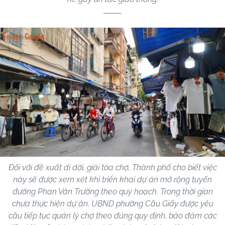
Đối với đề xuất di dời, giải tỏa chợ, Thành phố cho biết việc
này sẽ được xem xét khi triển khai dự án mở rộng tuyến
đường Phan Văn Trường theo quy hoạch. Trong thời gian
chưa thực hiện dự án, UBND phường Cầu Giấy được yêu
cầu tiếp tục quản lý chợ theo đúng quy định, bảo đảm các