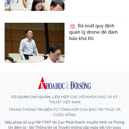
Rà soát quy định
quản lý drone để đảm
bảo khả thi
CƠ QUAN CHỦ QUẢN:
LIÊN HIỆP CÁC HỘI KHOA HỌC VÀ KỸ
THUẬT VIỆT NAM
TRANG THÔNG TIN ĐIỆN TỬ TỔNG HỢP CỦA BÁO TRI THỨC VÀ
CUỘC SỐNG
Giấy phép số 113/GP-TTĐT do Cục Phát thanh, truyền hình và Thông
tin điện tử - Bộ Thông tin và Truyền thông cấp ngày 08/07/2021