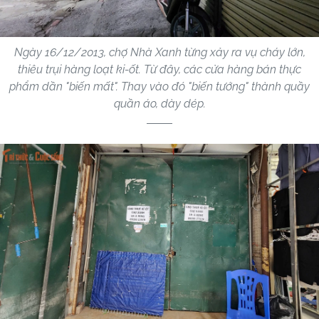
Ngày 16/12/2013, chợ Nhà Xanh từng xảy ra vụ cháy lớn,
thiêu trụi hàng loạt ki-ốt. Từ đây, các cửa hàng bán thực
phẩm dần "biến mất". Thay vào đó "biến tướng" thành quầy
quần áo, dày dép.