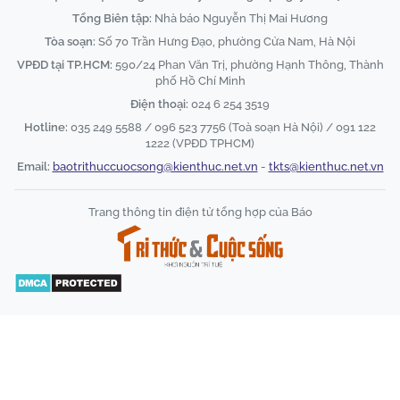
Tổng Biên tập:
Nhà báo Nguyễn Thị Mai Hương
Tòa soạn:
Số 70 Trần Hưng Đạo, phường Cửa Nam, Hà Nội
VPĐD tại TP.HCM:
590/24 Phan Văn Trị, phường Hạnh Thông, Thành
phố Hồ Chí Minh
Điện thoại:
024 6 254 3519
Hotline:
035 249 5588 / 096 523 7756 (Toà soạn Hà Nội) / 091 122
1222 (VPĐD TPHCM)
Email:
baotrithuccuocsong@kienthuc.net.vn
-
tkts@kienthuc.net.vn
Trang thông tin điện tử tổng hợp của Báo