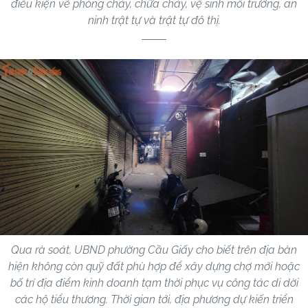
điều kiện về phòng cháy, chữa cháy, vệ sinh môi trường, an
ninh trật tự và trật tự đô thị.
Qua rà soát, UBND phường Cầu Giấy cho biết trên địa bàn
hiện không còn quỹ đất phù hợp để xây dựng chợ mới hoặc
bố trí địa điểm kinh doanh tạm thời phục vụ công tác di dời
các hộ tiểu thương. Thời gian tới, địa phương dự kiến triển