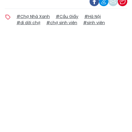
#Chợ Nhà Xanh
#Cầu Giấy
#Hà Nội
#di dời chợ
#chợ sinh viên
#sinh viên