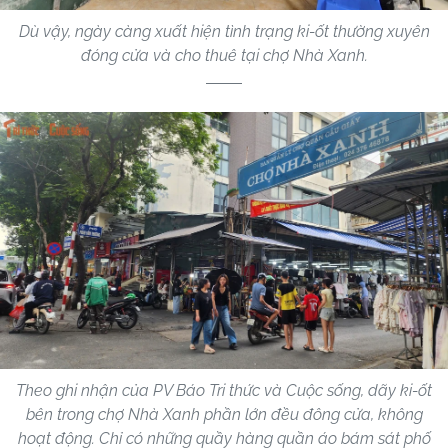
Dù vậy, ngày càng xuất hiện tình trạng ki-ốt thường xuyên
đóng cửa và cho thuê tại chợ Nhà Xanh.
Theo ghi nhận của PV Báo Tri thức và Cuộc sống, dãy ki-ốt
bên trong chợ Nhà Xanh phần lớn đều đông cửa, không
hoạt động. Chỉ có những quầy hàng quần áo bám sát phố