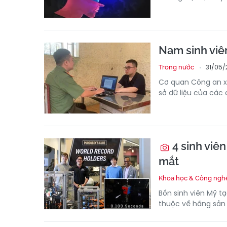
Nam sinh viê
31/05/
Trong nước
Cơ quan Công an x
sở dữ liệu của các 
4 sinh viên
mắt
Khoa học & Công ngh
Bốn sinh viên Mỹ tạo
thuộc về hãng sản x