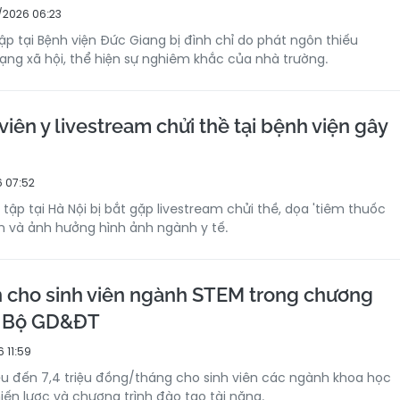
/2026 06:23
tập tại Bệnh viện Đức Giang bị đình chỉ do phát ngôn thiếu
g xã hội, thể hiện sự nghiêm khắc của nhà trường.
viên y livestream chửi thề tại bệnh viện gây
 07:52
c tập tại Hà Nội bị bắt gặp livestream chửi thề, dọa 'tiêm thuốc
 và ảnh hưởng hình ảnh ngành y tế.
 cho sinh viên ngành STEM trong chương
a Bộ GD&ĐT
 11:59
iệu đến 7,4 triệu đồng/tháng cho sinh viên các ngành khoa học
iến lược và chương trình đào tạo tài năng.