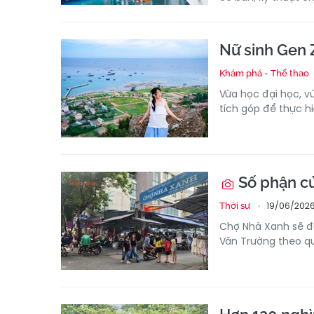
Nữ sinh Gen Z
Khám phá - Thể thao
Vừa học đại học, v
tích góp để thực h
Số phận củ
19/06/2026
Thời sự
Chợ Nhà Xanh sẽ đư
Văn Trường theo q