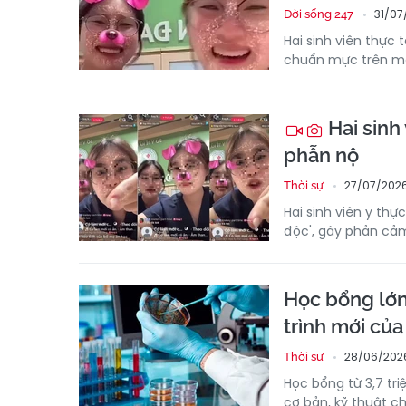
31/07
Đời sống 247
Hai sinh viên thực 
chuẩn mực trên mạn
Hai sinh 
phẫn nộ
27/07/2026
Thời sự
Hai sinh viên y thự
độc', gây phản cảm
Học bổng lớn
trình mới củ
28/06/2026
Thời sự
Học bổng từ 3,7 tr
cơ bản, kỹ thuật ch