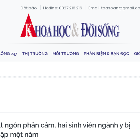
Đặt báo
Hotline: 0327.216.216
Email: toasoan@gmail.c
SỐNG 247
THỊ TRƯỜNG
MÔI TRƯỜNG
PHẢN BIỆN & BẠN ĐỌC
GI
hát ngôn phản cảm, hai sinh viên ngành y bị
 tập một năm