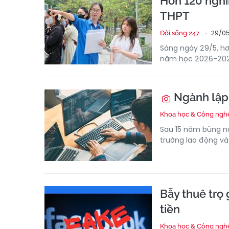
Hơn 120 nghìn
THPT
29/05
Đời sống 247
Sáng ngày 29/5, hơn
năm học 2026-2027.
Ngành lập t
Khoa học & Công ngh
Sau 15 năm bùng nổ
trường lao động và
Bẫy thuê trọ 
tiền
Khoa học & Công ngh