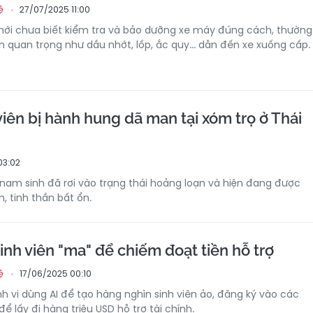
27/07/2025 11:00
ệ
 mới chưa biết kiểm tra và bảo dưỡng xe máy đúng cách, thường
 quan trọng như dầu nhớt, lốp, ắc quy... dẫn đến xe xuống cấp.
iên bị hành hung dã man tại xóm trọ ở Thái
03:02
nam sinh đã rơi vào trạng thái hoảng loạn và hiện đang được
ện, tinh thần bất ổn.
inh viên "ma" để chiếm đoạt tiền hỗ trợ
17/06/2025 00:10
ệ
nh vi dùng AI để tạo hàng nghìn sinh viên ảo, đăng ký vào các
ể lấy đi hàng triệu USD hỗ trợ tài chính.