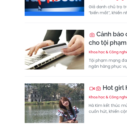
Giả danh chủ trọ tr
“biến mất”, khiến n
Cảnh báo c
cho tội phạm
Khoa học & Công ngh
Tội phạm mạng đan
ngân hàng phục vụ 
Hot girl 
Khoa học & Công ngh
Hà Kim kết thúc mù
cuốn hút, khiến c