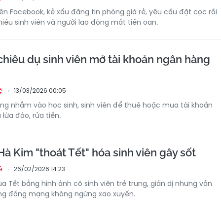
ên Facebook, kẻ xấu đăng tin phòng giá rẻ, yêu cầu đặt cọc rồi
hiều sinh viên và người lao động mất tiền oan.
hiêu dụ sinh viên mở tài khoản ngân hàng
13/03/2026 00:05
ệ
g nhắm vào học sinh, sinh viên để thuê hoặc mua tài khoản
lừa đảo, rửa tiền.
Hà Kim "thoát Tết" hóa sinh viên gây sốt
26/02/2026 14:23
ệ
a Tết bằng hình ảnh cô sinh viên trẻ trung, giản dị nhưng vẫn
ộng đồng mạng không ngừng xao xuyến.