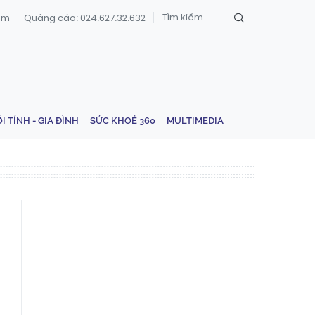
om
Quảng cáo: 024.627.32.632
ỚI TÍNH - GIA ĐÌNH
SỨC KHOẺ 360
MULTIMEDIA