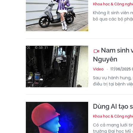
Khoa học & Công ngh
Không ít sinh viên
bỏ qua các bộ phận
Nam sinh v
Nguyên
17/06/2025 
Video
Sau vụ hành hung, 
điều trị tại bệnh vi
Dùng AI tạo s
Khoa học & Công ngh
Có cả mạng lưới ti
trường Đại học Mỹ đ