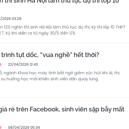
 thí sinh Hà Nội làm thủ tục dự thi lớp 10
/2026 03:29
 120 nghìn thí sinh Hà Nội làm thủ tục dự thi, kỳ thi lớp 10 THPT
 Kỳ khi diễn ra từ ngày 30/5 đến 1/6.
rình tụt dốc, “vua nghề” hết thời?
22/04/2026 12:43
ệ
, ngành Khoa học máy tính bất ngờ giảm sức hút khi AI, thị
 xu hướng học mới khiến sinh viên dần quay lưng.
giá rẻ trên Facebook, sinh viên sập bẫy mất
08/04/2026 05:34
ệ