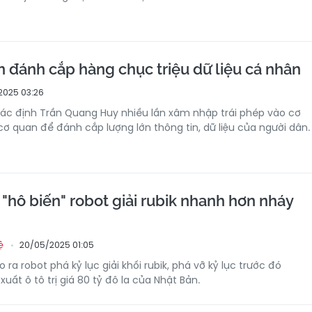
n đánh cắp hàng chục triệu dữ liệu cá nhân
2025 03:26
ác định Trần Quang Huy nhiều lần xâm nhập trái phép vào cơ
cơ quan để đánh cắp lượng lớn thông tin, dữ liệu của người dân.
 "hô biến" robot giải rubik nhanh hơn nháy
20/05/2025 01:05
ệ
 ra robot phá kỷ lục giải khối rubik, phá vỡ kỷ lục trước đó
uất ô tô trị giá 80 tỷ đô la của Nhật Bản.