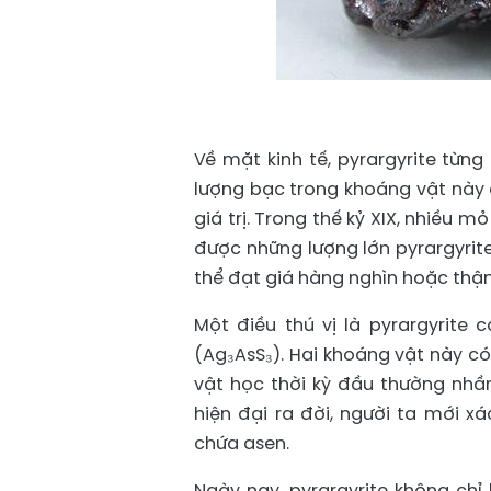
Về mặt kinh tế, pyrargyrite từng
lượng bạc trong khoáng vật này
giá trị. Trong thế kỷ XIX, nhiều m
được những lượng lớn pyrargyrit
thể đạt giá hàng nghìn hoặc thậm
Một điều thú vị là pyrargyrite
(Ag₃AsS₃). Hai khoáng vật này 
vật học thời kỳ đầu thường nhầ
hiện đại ra đời, người ta mới x
chứa asen.
Ngày nay, pyrargyrite không chỉ