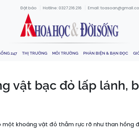
Đặt báo
Hotline: 0327.216.216
Email: toasoan@gmail.c
SỐNG 247
THỊ TRƯỜNG
MÔI TRƯỜNG
PHẢN BIỆN & BẠN ĐỌC
GI
g vật bạc đỏ lấp lánh, 
 một khoáng vật đỏ thẫm rực rỡ như than hồng đ