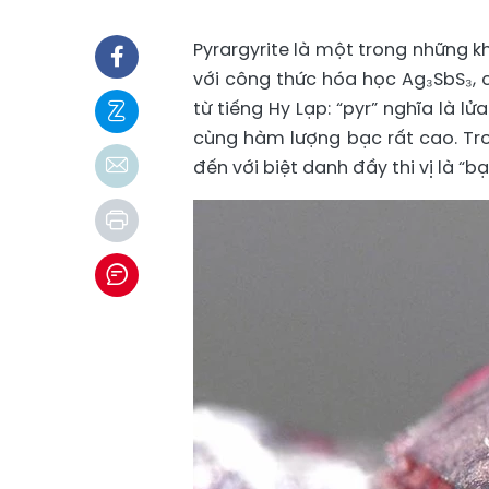
Pyrargyrite là một trong những k
với công thức hóa học Ag₃SbS₃, 
từ tiếng Hy Lạp: “pyr” nghĩa là 
cùng hàm lượng bạc rất cao. Tro
đến với biệt danh đầy thi vị là “b