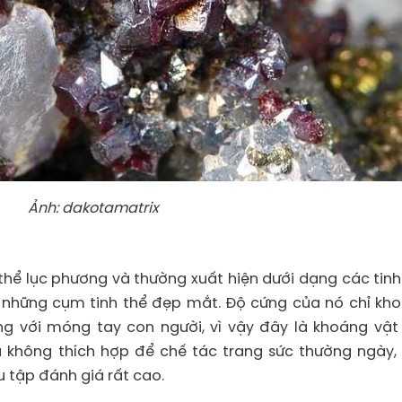
Ảnh: dakotamatrix
h thể lục phương và thường xuất hiện dưới dạng các tinh
ành những cụm tinh thể đẹp mắt. Độ cứng của nó chỉ kh
ng với móng tay con người, vì vậy đây là khoáng vật
 không thích hợp để chế tác trang sức thường ngày,
u tập đánh giá rất cao.