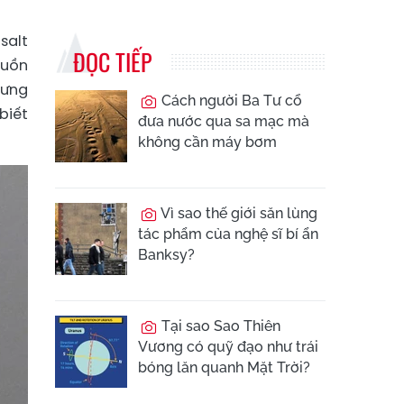
salt
ĐỌC TIẾP
guồn
rưng
Cách người Ba Tư cổ
biết
đưa nước qua sa mạc mà
không cần máy bơm
Vì sao thế giới săn lùng
tác phẩm của nghệ sĩ bí ẩn
Banksy?
Tại sao Sao Thiên
Vương có quỹ đạo như trái
bóng lăn quanh Mặt Trời?