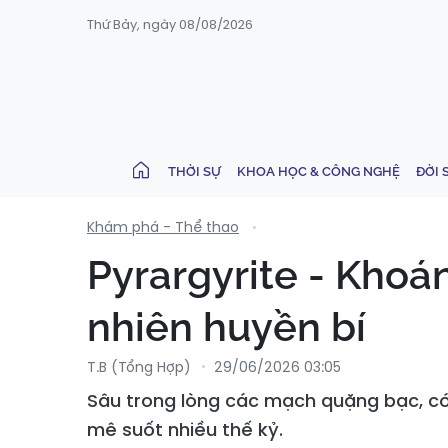
Thứ Bảy, ngày 08/08/2026
THỜI SỰ
KHOA HỌC & CÔNG NGHỆ
ĐỜI 
Khám phá - Thể thao
Pyrargyrite - Khoán
nhiên huyền bí
T.B (tổng Hợp)
29/06/2026 03:05
Sâu trong lòng các mạch quặng bạc, có
mê suốt nhiều thế kỷ.