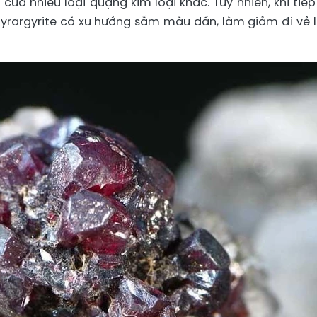
của nhiều loại quặng kim loại khác. Tuy nhiên, khi tiếp
yrargyrite có xu hướng sẫm màu dần, làm giảm đi vẻ 