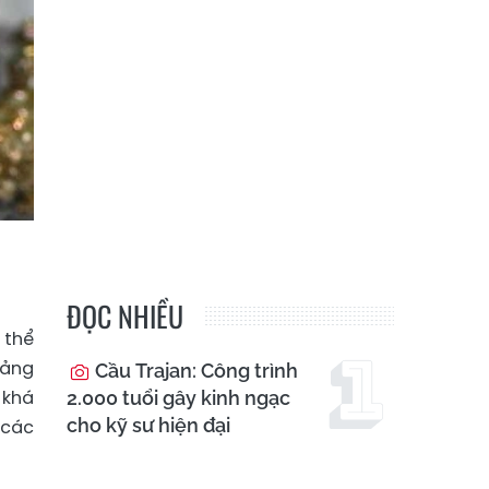
ĐỌC NHIỀU
 thể
oảng
Cầu Trajan: Công trình
 khá
2.000 tuổi gây kinh ngạc
cho kỹ sư hiện đại
 các