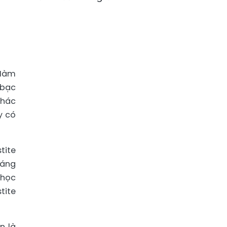
 Hàm
 bạc
thác
y có
tite
oáng
 học
tite
n là