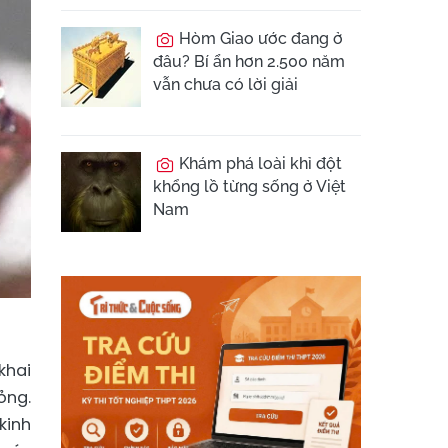
Hòm Giao ước đang ở
đâu? Bí ẩn hơn 2.500 năm
vẫn chưa có lời giải
Khám phá loài khỉ đột
khổng lồ từng sống ở Việt
Nam
khai
ỏng.
kinh