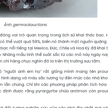
Ảnh: gemrockauctions
 đóng vai trò quan trọng trong lịch sử khai thác bạc.
 có thể vượt quá 59%, biến nó thành một nguồn quặng
ỏ bạc nổi tiếng tại Mexico, Đức, Chile và Hoa Kỳ đã khai 
e. Những mẫu tinh thể xuất sắc từ các mỏ này ngày na
 chí hàng chục nghìn đô la trên thị trường sưu tầm.
 có “người anh em họ” rất giống mình mang tên prous
có hình dạng và màu sắc tương tự đến mức các nhà kh
m lẫn chúng. Chỉ khi các phương pháp phân tích hóa
ác định được rằng pyrargyrite chứa antimon còn prous
 là đối tượng nghiên cứu của các nhà địa chất mà cò