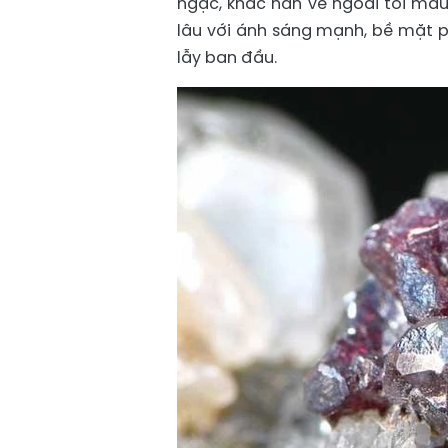
ngạc, khác hẳn vẻ ngoài tối màu 
lâu với ánh sáng mạnh, bề mặt p
lẫy ban đầu.