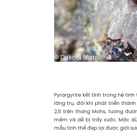
Pyrargyrite kết tinh trong hệ tin
lăng trụ, đôi khi phát triển th
2,5 trên thang Mohs, tương đươ
mềm và dễ bị trầy xước. Mặc dù
mẫu tinh thể đẹp lại được giới sư