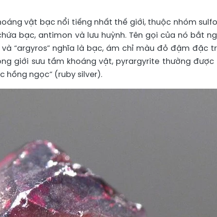
hoáng vật bạc nổi tiếng nhất thế giới, thuộc nhóm sulfo
chứa bạc, antimon và lưu huỳnh. Tên gọi của nó bắt n
lửa và “argyros” nghĩa là bạc, ám chỉ màu đỏ đậm đặc t
ng giới sưu tầm khoáng vật, pyrargyrite thường được 
ạc hồng ngọc” (ruby silver).