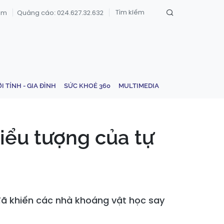
om
Quảng cáo: 024.627.32.632
ỚI TÍNH - GIA ĐÌNH
SỨC KHOẺ 360
MULTIMEDIA
biểu tượng của tự
ã khiến các nhà khoáng vật học say