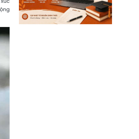
 xúc
lộng