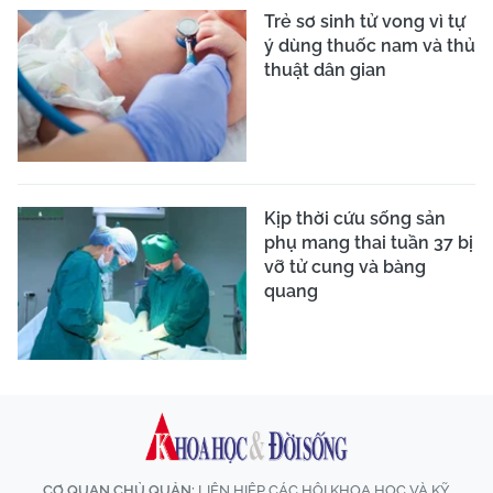
Trẻ sơ sinh tử vong vì tự
ý dùng thuốc nam và thủ
thuật dân gian
Kịp thời cứu sống sản
phụ mang thai tuần 37 bị
vỡ tử cung và bàng
quang
CƠ QUAN CHỦ QUẢN:
LIÊN HIỆP CÁC HỘI KHOA HỌC VÀ KỸ