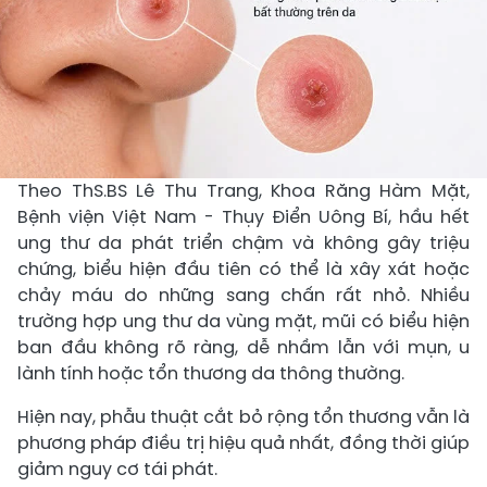
Theo ThS.BS Lê Thu Trang, Khoa Răng Hàm Mặt,
Bệnh viện Việt Nam - Thụy Điển Uông Bí, hầu hết
ung thư da phát triển chậm và không gây triệu
chứng, biểu hiện đầu tiên có thể là xây xát hoặc
chảy máu do những sang chấn rất nhỏ. Nhiều
trường hợp ung thư da vùng mặt, mũi có biểu hiện
ban đầu không rõ ràng, dễ nhầm lẫn với mụn, u
lành tính hoặc tổn thương da thông thường.
Hiện nay, phẫu thuật cắt bỏ rộng tổn thương vẫn là
phương pháp điều trị hiệu quả nhất, đồng thời giúp
giảm nguy cơ tái phát.