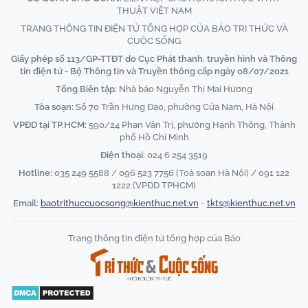
THUẬT VIỆT NAM
TRANG THÔNG TIN ĐIỆN TỬ TỔNG HỢP CỦA BÁO TRI THỨC VÀ
CUỘC SỐNG
Giấy phép số 113/GP-TTĐT do Cục Phát thanh, truyền hình và Thông
tin điện tử - Bộ Thông tin và Truyền thông cấp ngày 08/07/2021
Tổng Biên tập:
Nhà báo Nguyễn Thị Mai Hương
Tòa soạn:
Số 70 Trần Hưng Đạo, phường Cửa Nam, Hà Nội
VPĐD tại TP.HCM:
590/24 Phan Văn Trị, phường Hạnh Thông, Thành
phố Hồ Chí Minh
Điện thoại:
024 6 254 3519
Hotline:
035 249 5588 / 096 523 7756 (Toà soạn Hà Nội) / 091 122
1222 (VPĐD TPHCM)
Email:
baotrithuccuocsong@kienthuc.net.vn
-
tkts@kienthuc.net.vn
Trang thông tin điện tử tổng hợp của Báo