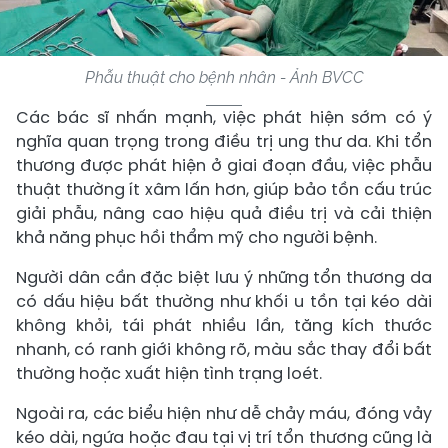
Phẫu thuật cho bệnh nhân - Ảnh BVCC
Các bác sĩ nhấn mạnh, việc phát hiện sớm có ý
nghĩa quan trọng trong điều trị ung thư da. Khi tổn
thương được phát hiện ở giai đoạn đầu, việc phẫu
thuật thường ít xâm lấn hơn, giúp bảo tồn cấu trúc
giải phẫu, nâng cao hiệu quả điều trị và cải thiện
khả năng phục hồi thẩm mỹ cho người bệnh.
Người dân cần đặc biệt lưu ý những tổn thương da
có dấu hiệu bất thường như khối u tồn tại kéo dài
không khỏi, tái phát nhiều lần, tăng kích thước
nhanh, có ranh giới không rõ, màu sắc thay đổi bất
thường hoặc xuất hiện tình trạng loét.
Ngoài ra, các biểu hiện như dễ chảy máu, đóng vảy
kéo dài, ngứa hoặc đau tại vị trí tổn thương cũng là