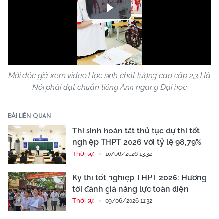
Play
Video
Mời độc giả xem video Học sinh chất lượng cao cấp 2,3 Hà
Nội phải đạt chuẩn tiếng Anh ngang Đại học
BÀI LIÊN QUAN
Thí sinh hoàn tất thủ tục dự thi tốt
nghiệp THPT 2026 với tỷ lệ 98,79%
Thời sự
10/06/2026 13:32
Kỳ thi tốt nghiệp THPT 2026: Hướng
tới đánh giá năng lực toàn diện
Thời sự
09/06/2026 11:32