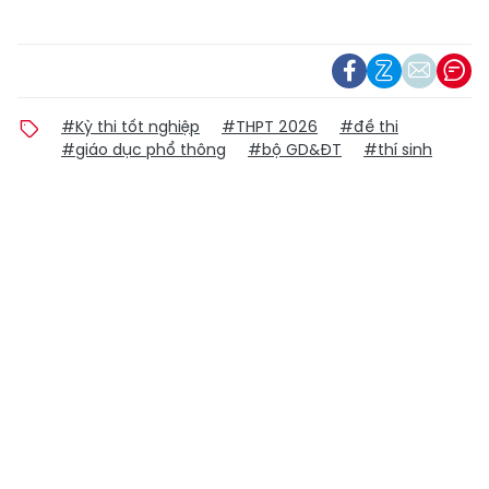
#Kỳ thi tốt nghiệp
#THPT 2026
#đề thi
#giáo dục phổ thông
#bộ GD&ĐT
#thí sinh