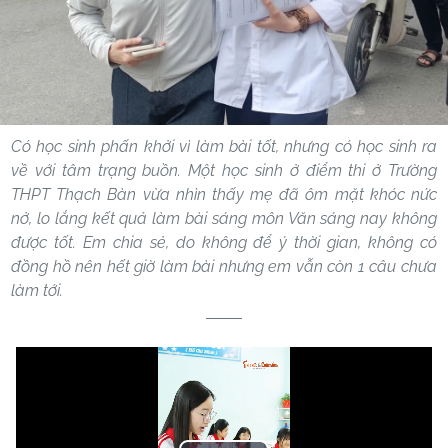
Có học sinh phấn khởi vì làm bài tốt, nhưng có học sinh ra
về với tâm trạng buồn. Một học sinh ở điểm thi ở Trường
THPT Thạch Bàn vừa nhìn thấy mẹ đã ôm mặt khóc nức
nở, lo lắng kết quả làm bài sáng môn Văn sáng nay không
được tốt. Em chia sẻ, do không để ý thời gian, không có
đồng hồ nên hết giờ làm bài nhưng em vẫn còn 1 câu chưa
làm tới.