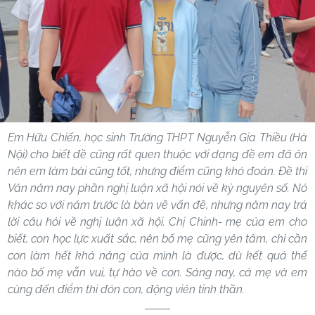
Em Hữu Chiến, học sinh Trường THPT Nguyễn Gia Thiều (Hà
Nội) cho biết đề cũng rất quen thuộc với dạng đề em đã ôn
nên em làm bài cũng tốt, nhưng điểm cũng khó đoán. Đề thi
Văn năm nay phần nghị luận xã hội nói về kỷ nguyên số. Nó
khác so với năm trước là bàn về vấn đề, nhưng năm nay trả
lời câu hỏi về nghị luận xã hội. Chị Chinh- mẹ của em cho
biết, con học lực xuất sắc, nên bố mẹ cũng yên tâm, chỉ cần
con làm hết khả năng của mình là được, dù kết quả thế
nào bố mẹ vẫn vui, tự hào về con. Sáng nay, cả mẹ và em
cùng đến điểm thi đón con, động viên tinh thần.