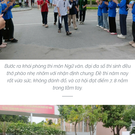
Bước ra khỏi phòng thi môn Ngữ văn, đại đa số thí sinh đều
thở phào nhẹ nhõm với nhận định chung: Đề thi năm nay
rất vừa sức, không đánh đố, và cơ hội đạt điểm 7, 8 nằm
trong tầm tay.