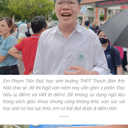
Em Phạm Tiến Đạt, học sinh trường THPT Thạch Bàn (Hà
Nội) chia sẻ, đề thi Ngữ văn năm nay vẫn gồm 2 phần: Đọc
hiểu (4 điểm) và Viết (6 điểm). Đề không sử dụng ngữ liệu
trong sách giáo khoa nhưng cũng không khó, vừa sức với
học sinh có học lực khá, em có thể đạt được 8 điểm Văn.