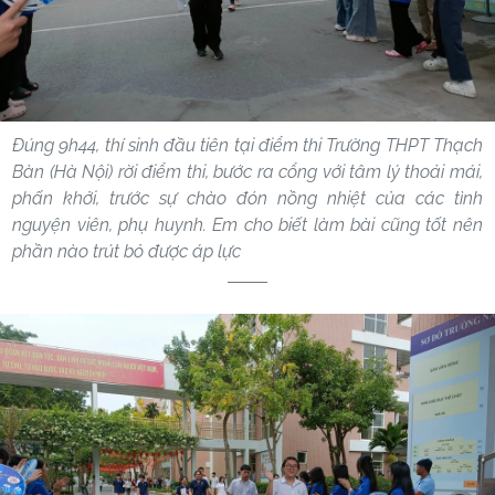
Đúng 9h44, thí sinh đầu tiên tại điểm thi Trường THPT Thạch
Bàn (Hà Nội) rời điểm thi, bước ra cổng với tâm lý thoải mái,
phấn khởi, trước sự chào đón nồng nhiệt của các tình
nguyện viên, phụ huynh. Em cho biết làm bài cũng tốt nên
phần nào trút bỏ được áp lực