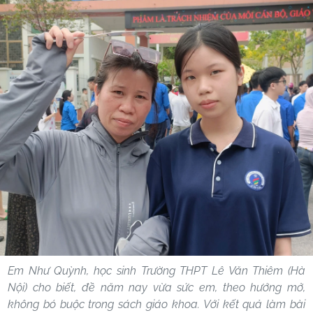
Em Như Quỳnh, học sinh Trường THPT Lê Văn Thiêm (Hà
Nội) cho biết, đề năm nay vừa sức em, theo hướng mở,
không bó buộc trong sách giáo khoa. Với kết quả làm bài