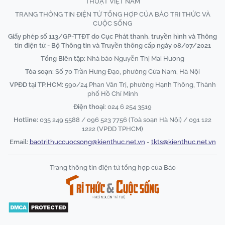
THUẬT VIỆT NAM
TRANG THÔNG TIN ĐIỆN TỬ TỔNG HỢP CỦA BÁO TRI THỨC VÀ
CUỘC SỐNG
Giấy phép số 113/GP-TTĐT do Cục Phát thanh, truyền hình và Thông
tin điện tử - Bộ Thông tin và Truyền thông cấp ngày 08/07/2021
Tổng Biên tập:
Nhà báo Nguyễn Thị Mai Hương
Tòa soạn:
Số 70 Trần Hưng Đạo, phường Cửa Nam, Hà Nội
VPĐD tại TP.HCM:
590/24 Phan Văn Trị, phường Hạnh Thông, Thành
phố Hồ Chí Minh
Điện thoại:
024 6 254 3519
Hotline:
035 249 5588 / 096 523 7756 (Toà soạn Hà Nội) / 091 122
1222 (VPĐD TPHCM)
Email:
baotrithuccuocsong@kienthuc.net.vn
-
tkts@kienthuc.net.vn
Trang thông tin điện tử tổng hợp của Báo