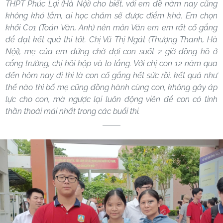
THPT Phúc Lợi (Hà Nội) cho biết, với em đề năm nay cũng
không khó lắm, ai học chăm sẽ được điểm khá. Em chọn
khối C01 (Toán Văn, Anh) nên môn Văn em em rất cố gắng
để đạt kết quả thi tốt. Chị Vũ Thị Ngát (Thượng Thanh, Hà
Nội), mẹ của em đứng chờ đợi con suốt 2 giờ đồng hồ ở
cổng trường, chị hồi hộp và lo lắng. Với chị con 12 năm qua
đến hôm nay đi thi là con cố gắng hết sức rồi, kết quả như
thế nào thì bố mẹ cũng đồng hành cùng con, không gây áp
lực cho con, mà ngược lại luôn động viên để con có tinh
thần thoải mái nhất trong các buổi thi.