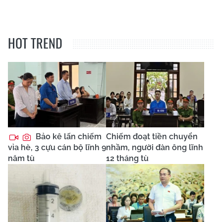
HOT TREND
Bảo kê lấn chiếm
Chiếm đoạt tiền chuyển
vỉa hè, 3 cựu cán bộ lĩnh 9
nhầm, người đàn ông lĩnh
năm tù
12 tháng tù