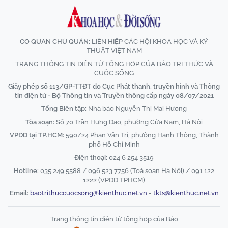
CƠ QUAN CHỦ QUẢN:
LIÊN HIỆP CÁC HỘI KHOA HỌC VÀ KỸ
THUẬT VIỆT NAM
TRANG THÔNG TIN ĐIỆN TỬ TỔNG HỢP CỦA BÁO TRI THỨC VÀ
CUỘC SỐNG
Giấy phép số 113/GP-TTĐT do Cục Phát thanh, truyền hình và Thông
tin điện tử - Bộ Thông tin và Truyền thông cấp ngày 08/07/2021
Tổng Biên tập:
Nhà báo Nguyễn Thị Mai Hương
Tòa soạn:
Số 70 Trần Hưng Đạo, phường Cửa Nam, Hà Nội
VPĐD tại TP.HCM:
590/24 Phan Văn Trị, phường Hạnh Thông, Thành
phố Hồ Chí Minh
Điện thoại:
024 6 254 3519
Hotline:
035 249 5588 / 096 523 7756 (Toà soạn Hà Nội) / 091 122
1222 (VPĐD TPHCM)
Email:
baotrithuccuocsong@kienthuc.net.vn
-
tkts@kienthuc.net.vn
Trang thông tin điện tử tổng hợp của Báo