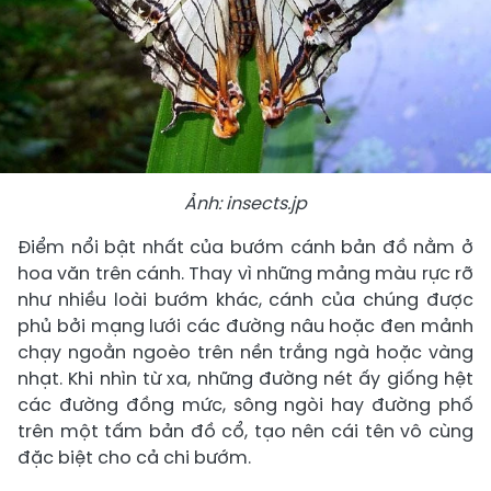
Ảnh: insects.jp
Điểm nổi bật nhất của bướm cánh bản đồ nằm ở
hoa văn trên cánh. Thay vì những mảng màu rực rỡ
như nhiều loài bướm khác, cánh của chúng được
phủ bởi mạng lưới các đường nâu hoặc đen mảnh
chạy ngoằn ngoèo trên nền trắng ngà hoặc vàng
nhạt. Khi nhìn từ xa, những đường nét ấy giống hệt
các đường đồng mức, sông ngòi hay đường phố
trên một tấm bản đồ cổ, tạo nên cái tên vô cùng
đặc biệt cho cả chi bướm.