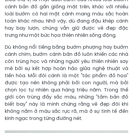
cánh bản đồ gần giống mặt trên, khác với nhiều
loài bướm có hai mặt cánh mang màu sắc hoàn
toàn khác nhau. Nhờ vậy, dù đang đậu khép cánh
hay bay lượn, chúng vẫn giữ được vẻ đẹp đặc
trưng như một bức họa thiên nhiên sống động.
Dù không nổi tiếng bằng bướm phượng hay bướm
cánh chim, bướm cánh bản đồ luôn khiến các nhà
côn trùng học và những người yêu thiên nhiên say
mê bởi sự kết hợp hoàn hảo giữa nghệ thuật và
tiến hóa. Mỗi đôi cánh là một "tác phẩm đồ họa"
được tạo nên không phải bởi con người, mà bởi
chọn lọc tự nhiên qua hàng triệu năm. Trong thế
giới côn trùng đầy sắc màu, những "tấm bản đồ
biết bay" này là minh chứng rằng vẻ đẹp đôi khi
không nằm ở màu sắc rực rỡ, mà ở sự tinh tế đến
kinh ngạc trong từng đường nét.