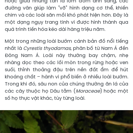
hoặc giữa những tán lá lốm đốm ánh sáng, các
đường vân giúp làm "vỡ" hình dạng cơ thể, khiến
chim và các loài săn mồi khó phát hiện hơn. Đây là
một dạng ngụy trang tinh vi được hình thành qua
quá trình tiến hóa kéo dài hàng triệu năm.
Một trong những loài bướm cánh bản đồ nổi tiếng
nhất là
Cyrestis thyodamas
, phân bố từ Nam Á đến
Đông Nam Á. Loài này thường bay chậm, nhẹ
nhàng dọc theo các lối mòn trong rừng hoặc ven
suối, thỉnh thoảng đậu trên nền đất ẩm để hút
khoáng chất – hành vi phổ biến ở nhiều loài bướm.
Trong khi đó, sâu non của chúng thường ăn lá của
các cây thuộc họ Dâu tằm (
Moraceae
) hoặc một
số họ thực vật khác, tùy từng loài.