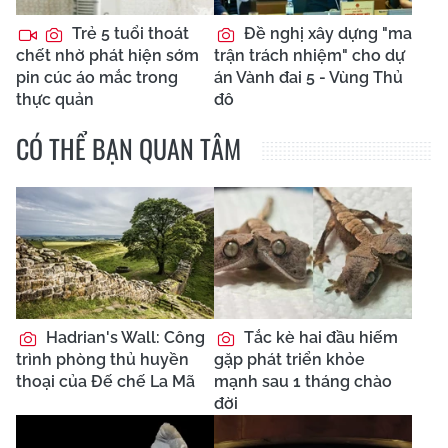
Trẻ 5 tuổi thoát
Đề nghị xây dựng "ma
chết nhờ phát hiện sớm
trận trách nhiệm" cho dự
pin cúc áo mắc trong
án Vành đai 5 - Vùng Thủ
thực quản
đô
CÓ THỂ BẠN QUAN TÂM
Hadrian's Wall: Công
Tắc kè hai đầu hiếm
trình phòng thủ huyền
gặp phát triển khỏe
thoại của Đế chế La Mã
mạnh sau 1 tháng chào
đời