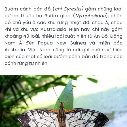
Bướm cánh bản đồ (
chi Cyrestis)
gồm những loài
bướm thuộc họ Bướm giáp (
Nymphalidae
), phân
bố chủ yếu ở các khu rừng nhiệt đới châu Á, châu
Phi và khu vực Australasia. Hiện nay, chi này gồm
khoảng 40 loài, nhiều loài xuất hiện từ Ấn Độ, Đông
Nam Á đến Papua New Guinea và miền bắc
Australia. Việt Nam cũng là nơi ghi nhận sự hiện
diện của một số loài bướm cánh bản đồ trong các
cánh rừng tự nhiên.