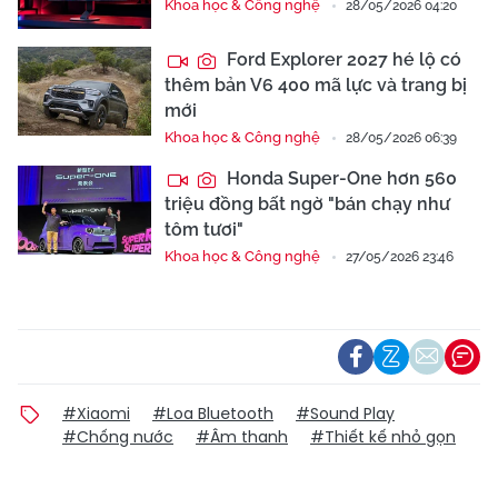
Khoa học & Công nghệ
28/05/2026 04:20
Ford Explorer 2027 hé lộ có
thêm bản V6 400 mã lực và trang bị
mới
Khoa học & Công nghệ
28/05/2026 06:39
Honda Super-One hơn 560
triệu đồng bất ngờ "bán chạy như
tôm tươi"
Khoa học & Công nghệ
27/05/2026 23:46
#Xiaomi
#Loa Bluetooth
#Sound Play
#Chống nước
#Âm thanh
#Thiết kế nhỏ gọn