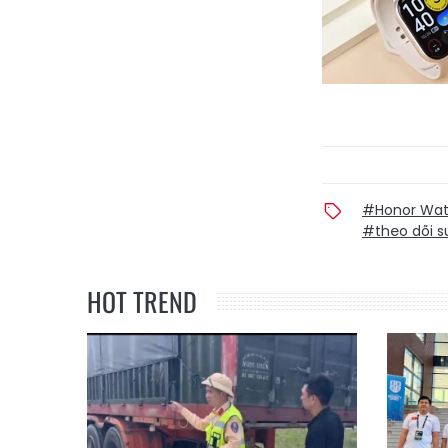
#Honor Wat
#theo dõi s
HOT TREND