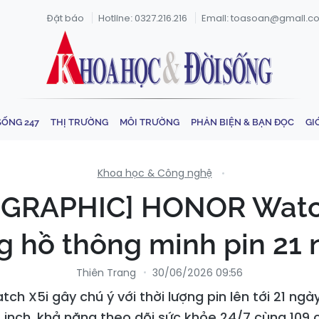
Đặt báo
Hotline: 0327.216.216
Email: toasoan@gmail.c
SỐNG 247
THỊ TRƯỜNG
MÔI TRƯỜNG
PHẢN BIỆN & BẠN ĐỌC
GI
Khoa học & Công nghệ
OGRAPHIC] HONOR Watch
g hồ thông minh pin 21 
Thiên Trang
30/06/2026 09:56
h X5i gây chú ý với thời lượng pin lên tới 21 ngà
 inch, khả năng theo dõi sức khỏe 24/7 cùng 109 