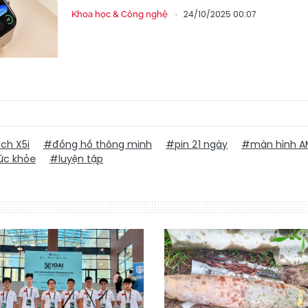
24/10/2025 00:07
Khoa học & Công nghệ
ch X5i
#đồng hồ thông minh
#pin 21 ngày
#màn hình A
ức khỏe
#luyện tập