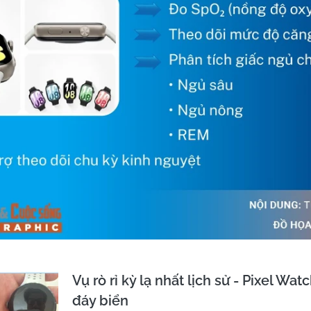
Vụ rò rỉ kỳ lạ nhất lịch sử - Pixel Watc
đáy biển