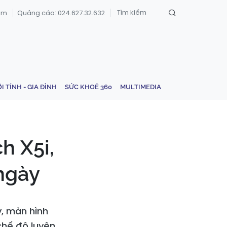
om
Quảng cáo: 024.627.32.632
ỚI TÍNH - GIA ĐÌNH
SỨC KHOẺ 360
MULTIMEDIA
 X5i,
ngày
y, màn hình
chế độ luyện