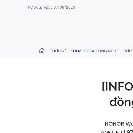
Thứ Sáu, ngày 07/08/2026
THỜI SỰ
KHOA HỌC & CÔNG NGHỆ
ĐỜI 
[INF
đồn
HONOR Watc
AMOLED 1,97