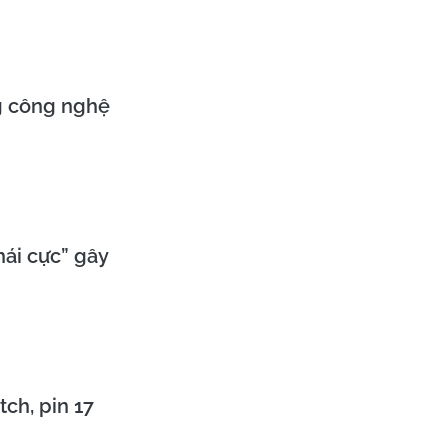
g công nghệ
hái cực” gây
ch, pin 17