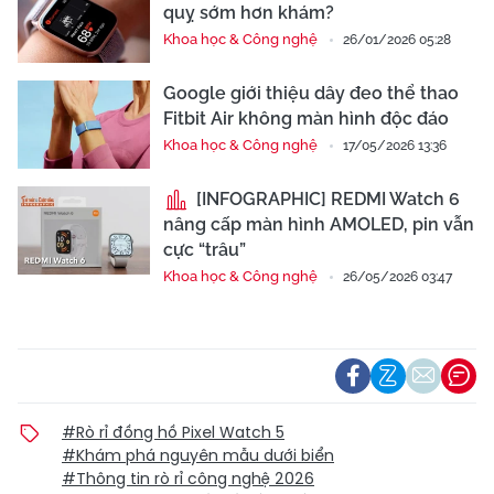
quỵ sớm hơn khám?
Khoa học & Công nghệ
26/01/2026 05:28
Google giới thiệu dây đeo thể thao
Fitbit Air không màn hình độc đáo
Khoa học & Công nghệ
17/05/2026 13:36
[INFOGRAPHIC] REDMI Watch 6
nâng cấp màn hình AMOLED, pin vẫn
cực “trâu”
Khoa học & Công nghệ
26/05/2026 03:47
#Rò rỉ đồng hồ Pixel Watch 5
#Khám phá nguyên mẫu dưới biển
#Thông tin rò rỉ công nghệ 2026