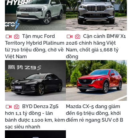
Tận mục Ford
Cận cảnh BMW X1
Territory Hybrid Platinum
2026 chính hãng Việt
từ 710 triệu đồng, chờ về
Nam, chốt giá 1,668 tỷ
Việt Nam
đồng
BYD Denza Z9S
Mazda CX-5 đang giảm
hơn 1,1 tỷ đồng - lăn
đến 69 triệu đồng, khởi
bánh được 1.100 km, kèm
điểm rẻ ngang SUV cỡ B
sạc siêu nhanh