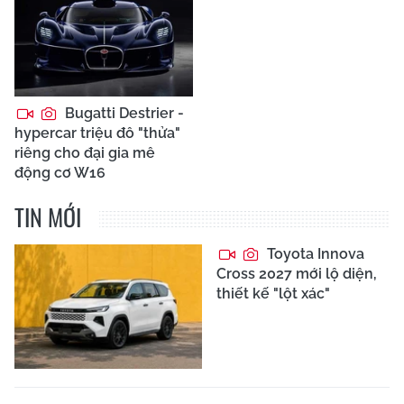
Bugatti Destrier -
hypercar triệu đô "thửa"
riêng cho đại gia mê
động cơ W16
TIN MỚI
Toyota Innova
Cross 2027 mới lộ diện,
thiết kế "lột xác"