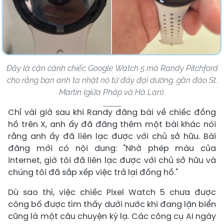
Đây là cận cảnh chiếc Google Watch 5 mà Randy Pitchford
cho rằng bạn anh ta nhặt nó từ đáy đại dương, gần đảo St.
Martin (giữa Pháp và Hà Lan).
Chỉ vài giờ sau khi Randy đăng bài về chiếc đồng
hồ trên X, anh ấy đã đăng thêm một bài khác nói
rằng anh ấy đã liên lạc được với chủ sở hữu. Bài
đăng mới có nội dung: "Nhờ phép màu của
internet, giờ tôi đã liên lạc được với chủ sở hữu và
chúng tôi đã sắp xếp việc trả lại đồng hồ."
Dù sao thì, việc chiếc Pixel Watch 5 chưa được
công bố được tìm thấy dưới nước khi đang lặn biển
cũng là một câu chuyện kỳ ​​lạ. Các công cụ AI ngày