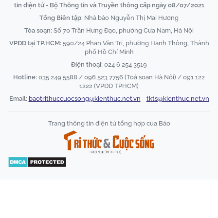
tin điện tử - Bộ Thông tin và Truyền thông cấp ngày 08/07/2021
Tổng Biên tập:
Nhà báo Nguyễn Thị Mai Hương
Tòa soạn:
Số 70 Trần Hưng Đạo, phường Cửa Nam, Hà Nội
VPĐD tại TP.HCM:
590/24 Phan Văn Trị, phường Hạnh Thông, Thành
phố Hồ Chí Minh
Điện thoại:
024 6 254 3519
Hotline:
035 249 5588 / 096 523 7756 (Toà soạn Hà Nội) / 091 122
1222 (VPĐD TPHCM)
Email:
baotrithuccuocsong@kienthuc.net.vn
-
tkts@kienthuc.net.vn
Trang thông tin điện tử tổng hợp của Báo