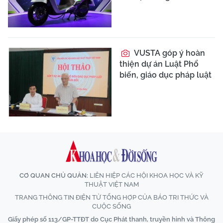
VUSTA góp ý hoàn
thiện dự án Luật Phổ
biến, giáo dục pháp luật
CƠ QUAN CHỦ QUẢN:
LIÊN HIỆP CÁC HỘI KHOA HỌC VÀ KỸ
THUẬT VIỆT NAM
TRANG THÔNG TIN ĐIỆN TỬ TỔNG HỢP CỦA BÁO TRI THỨC VÀ
CUỘC SỐNG
Giấy phép số 113/GP-TTĐT do Cục Phát thanh, truyền hình và Thông