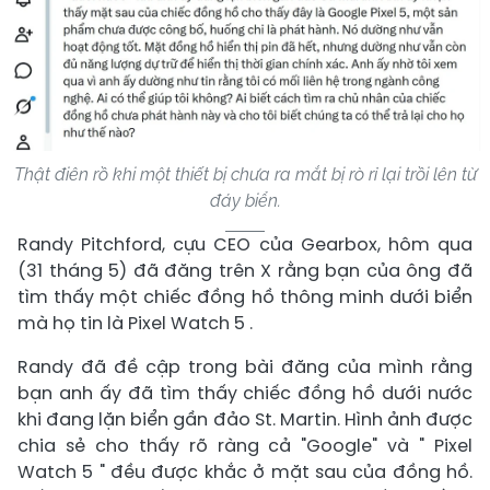
Thật điên rồ khi một thiết bị chưa ra mắt bị rò rỉ lại trồi lên từ
đáy biển.
Randy Pitchford, cựu CEO của Gearbox, hôm qua
(31 tháng 5) đã đăng trên X rằng bạn của ông đã
tìm thấy một chiếc đồng hồ thông minh dưới biển
mà họ tin là Pixel Watch 5 .
Randy đã đề cập trong bài đăng của mình rằng
bạn anh ấy đã tìm thấy chiếc đồng hồ dưới nước
khi đang lặn biển gần đảo St. Martin. Hình ảnh được
chia sẻ cho thấy rõ ràng cả "Google" và " Pixel
Watch 5 " đều được khắc ở mặt sau của đồng hồ.