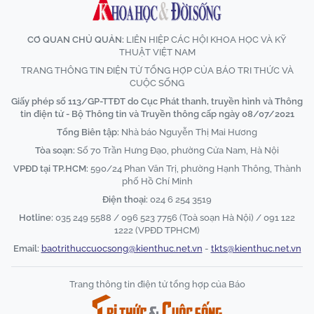
CƠ QUAN CHỦ QUẢN:
LIÊN HIỆP CÁC HỘI KHOA HỌC VÀ KỸ
THUẬT VIỆT NAM
TRANG THÔNG TIN ĐIỆN TỬ TỔNG HỢP CỦA BÁO TRI THỨC VÀ
CUỘC SỐNG
Giấy phép số 113/GP-TTĐT do Cục Phát thanh, truyền hình và Thông
tin điện tử - Bộ Thông tin và Truyền thông cấp ngày 08/07/2021
Tổng Biên tập:
Nhà báo Nguyễn Thị Mai Hương
Tòa soạn:
Số 70 Trần Hưng Đạo, phường Cửa Nam, Hà Nội
VPĐD tại TP.HCM:
590/24 Phan Văn Trị, phường Hạnh Thông, Thành
phố Hồ Chí Minh
Điện thoại:
024 6 254 3519
Hotline:
035 249 5588 / 096 523 7756 (Toà soạn Hà Nội) / 091 122
1222 (VPĐD TPHCM)
Email:
baotrithuccuocsong@kienthuc.net.vn
-
tkts@kienthuc.net.vn
Trang thông tin điện tử tổng hợp của Báo