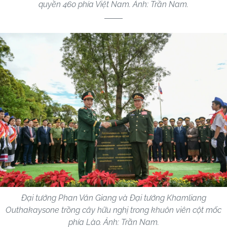
quyền 460 phía Việt Nam. Ảnh: Trần Nam.
Đại tướng Phan Văn Giang và Đại tướng Khamliang
Outhakaysone trồng cây hữu nghị trong khuôn viên cột mốc
phía Lào. Ảnh: Trần Nam.