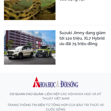
Suzuki Jimny đang giảm
tới 120 triệu, XL7 Hybrid
ưu đãi 75 triệu đồng
CƠ QUAN CHỦ QUẢN:
LIÊN HIỆP CÁC HỘI KHOA HỌC VÀ KỸ
THUẬT VIỆT NAM
TRANG THÔNG TIN ĐIỆN TỬ TỔNG HỢP CỦA BÁO TRI THỨC VÀ
CUỘC SỐNG