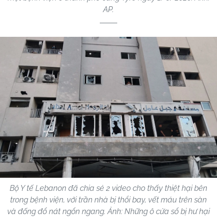
AP.
Bộ Y tế Lebanon đã chia sẻ 2 video cho thấy thiệt hại bên
trong bệnh viện, với trần nhà bị thổi bay, vết máu trên sàn
và đống đổ nát ngổn ngang. Ảnh: Những ô cửa sổ bị hư hại