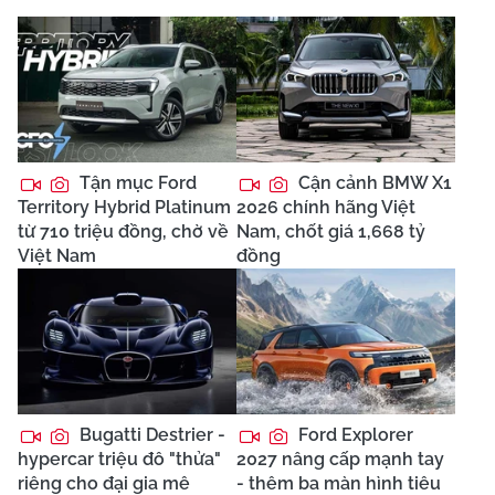
Tận mục Ford
Cận cảnh BMW X1
Territory Hybrid Platinum
2026 chính hãng Việt
từ 710 triệu đồng, chờ về
Nam, chốt giá 1,668 tỷ
Việt Nam
đồng
Bugatti Destrier -
Ford Explorer
hypercar triệu đô "thửa"
2027 nâng cấp mạnh tay
riêng cho đại gia mê
- thêm ba màn hình tiêu