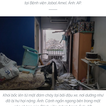
tại Bệnh viện Jabal Amel. Ảnh: AP.
Khói bốc lên từ một đám cháy tại bãi đậu xe, nơi dường như
đã bị hư hại nặng. Ảnh: Cảnh ngổn ngang bên trong một