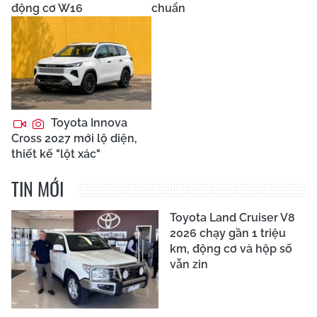
động cơ W16
chuẩn
Toyota Innova
Cross 2027 mới lộ diện,
thiết kế "lột xác"
TIN MỚI
Toyota Land Cruiser V8
2026 chạy gần 1 triệu
km, động cơ và hộp số
vẫn zin