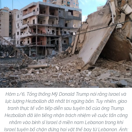
Hôm 1/6, Tổng thống Mỹ Donald Trump nói rằng Israel và
lực lượng Hezbollah đã nhất trí ngừng bắn. Tuy nhiên, giao
tranh thực tế vẫn tiếp diễn sau tuyên bố của ông Trump.
Hezbollah đã lên tiếng nhận trách nhiệm về cuộc tấn công
nhằm vào binh sĩ Israel ở miền nam Lebanon trong khi
Israel tuyên bố chặn đứng hai vật thể bay từ Lebanon. Ảnh: