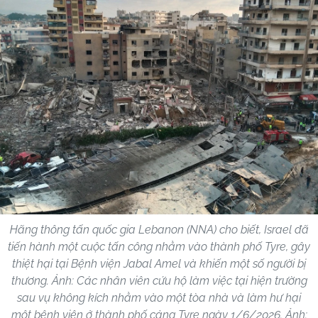
Hãng thông tấn quốc gia Lebanon (NNA) cho biết, Israel đã
tiến hành một cuộc tấn công nhằm vào thành phố Tyre, gây
thiệt hại tại Bệnh viện Jabal Amel và khiến một số người bị
thương. Ảnh: Các nhân viên cứu hộ làm việc tại hiện trường
sau vụ không kích nhằm vào một tòa nhà và làm hư hại
một bệnh viện ở thành phố cảng Tyre ngày 1/6/2026. Ảnh: