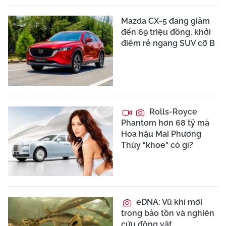
Mazda CX-5 đang giảm
đến 69 triệu đồng, khởi
điểm rẻ ngang SUV cỡ B
Rolls-Royce
Phantom hơn 68 tỷ mà
Hoa hậu Mai Phương
Thúy "khoe" có gì?
eDNA: Vũ khí mới
trong bảo tồn và nghiên
cứu động vật