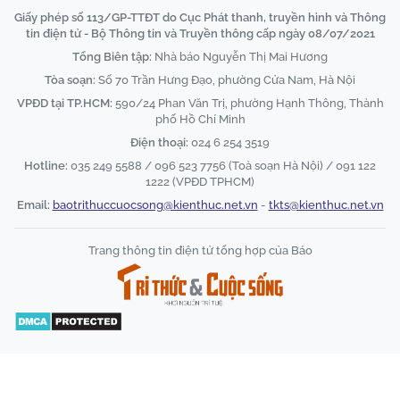
Giấy phép số 113/GP-TTĐT do Cục Phát thanh, truyền hình và Thông
tin điện tử - Bộ Thông tin và Truyền thông cấp ngày 08/07/2021
Tổng Biên tập:
Nhà báo Nguyễn Thị Mai Hương
Tòa soạn:
Số 70 Trần Hưng Đạo, phường Cửa Nam, Hà Nội
VPĐD tại TP.HCM:
590/24 Phan Văn Trị, phường Hạnh Thông, Thành
phố Hồ Chí Minh
Điện thoại:
024 6 254 3519
Hotline:
035 249 5588 / 096 523 7756 (Toà soạn Hà Nội) / 091 122
1222 (VPĐD TPHCM)
Email:
baotrithuccuocsong@kienthuc.net.vn
-
tkts@kienthuc.net.vn
Trang thông tin điện tử tổng hợp của Báo