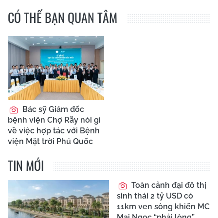
CÓ THỂ BẠN QUAN TÂM
Bác sỹ Giám đốc
bệnh viện Chợ Rẫy nói gì
về việc hợp tác với Bệnh
viện Mặt trời Phú Quốc
TIN MỚI
Toàn cảnh đại đô thị
sinh thái 2 tỷ USD có
11km ven sông khiến MC
Mai Ngọc “phải lòng”