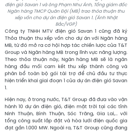
điện gió Savan 1 và ông Phạm Như Ánh, Tổng giám đốc
Ngân hàng TMCP Quân Đội (MB) trao thỏa thuận thu
xếp vốn cho dự án điện gió Savan 1. (Ảnh Nhật
Bắc/VGP)
Công ty TNHH MTV điện gió Savan 1 cũng đã ký
Thỏa thuận thu xếp vốn cho dự án với Ngân hàng
MB, từ đó mở ra cơ hội hợp tác chiến lược của T&T
Group và Ngân hàng MB trong lĩnh vực năng lượng.
Theo thỏa thuận này, Ngân hàng MB sẽ là ngân
hàng đầu mối cam kết thu xếp thành công và
phân bổ toàn bộ gói tài trợ để chủ đầu tư thực
hiện triển khai giai đoạn 1 của dự án điện gió Savan
1.
Hiện nay, ở trong nước, T&T Group đã đưa vào vận
hành 10 dự án điện gió, điện mặt trời tại các tỉnh
Ninh Thuận, Bình Thuận, Sóc Trăng, Gia Lai,… với
tổng công suất lắp đặt và hòa lưới điện quốc gia
đạt gần 1.000 MW. Ngoài ra, T&T Group cũng đang