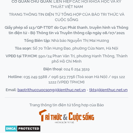
CƠ QUAN CHỦ QUẢN:
LIÊN HIỆP CÁC HỘI KHOA HỌC VÀ KỸ
THUẬT VIỆT NAM
TRANG THÔNG TIN ĐIỆN TỬ TỔNG HỢP CỦA BÁO TRI THỨC VÀ
CUỘC SỐNG
Giấy phép số 113/GP-TTĐT do Cục Phát thanh, truyền hình và Thông
tin điện tử - Bộ Thông tin và Truyền thông cấp ngày 08/07/2021
Tổng Biên tập:
Nhà báo Nguyễn Thị Mai Hương
Tòa soạn:
Số 70 Trần Hưng Đạo, phường Cửa Nam, Hà Nội
VPĐD tại TP.HCM:
590/24 Phan Văn Trị, phường Hạnh Thông, Thành
phố Hồ Chí Minh
Điện thoại:
024 6 254 3519
Hotline:
035 249 5588 / 096 523 7756 (Toà soạn Hà Nội) / 091 122
1222 (VPĐD TPHCM)
Email:
baotrithuccuocsong@kienthuc.net.vn
-
tkts@kienthuc.net.vn
Trang thông tin điện tử tổng hợp của Báo