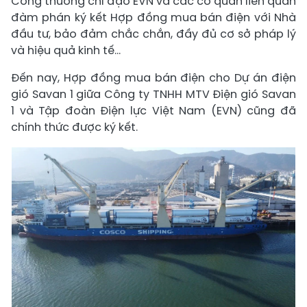
Công thương chỉ đạo EVN và các cơ quan liên quan
đàm phán ký kết Hợp đồng mua bán điện với Nhà
đầu tư, bảo đảm chắc chắn, đầy đủ cơ sở pháp lý
và hiệu quả kinh tế…
Đến nay, Hợp đồng mua bán điện cho Dự án điện
gió Savan 1 giữa Công ty TNHH MTV Điện gió Savan
1 và Tập đoàn Điện lực Việt Nam (EVN) cũng đã
chính thức được ký kết.