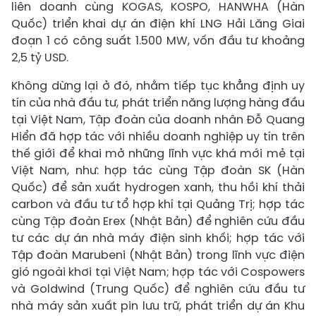
liên doanh cùng KOGAS, KOSPO, HANWHA (Hàn
Quốc) triển khai dự án điện khí LNG Hải Lăng Giai
đoạn 1 có công suất 1.500 MW, vốn đầu tư khoảng
2,5 tỷ USD.
Không dừng lại ở đó, nhằm tiếp tục khẳng định uy
tín của nhà đầu tư, phát triển năng lượng hàng đầu
tại Việt Nam, Tập đoàn của doanh nhân Đỗ Quang
Hiển đã hợp tác với nhiều doanh nghiệp uy tín trên
thế giới để khai mở những lĩnh vực khá mới mẻ tại
Việt Nam, như: hợp tác cùng Tập đoàn SK (Hàn
Quốc) để sản xuất hydrogen xanh, thu hồi khí thải
carbon và đầu tư tổ hợp khí tại Quảng Trị; hợp tác
cùng Tập đoàn Erex (Nhật Bản) để nghiên cứu đầu
tư các dự án nhà máy điện sinh khối; hợp tác với
Tập đoàn Marubeni (Nhật Bản) trong lĩnh vực điện
gió ngoài khơi tại Việt Nam; hợp tác với Cospowers
và Goldwind (Trung Quốc) để nghiên cứu đầu tư
nhà máy sản xuất pin lưu trữ, phát triển dự án Khu