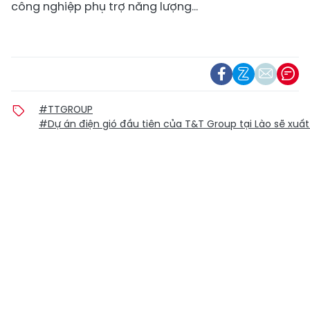
công nghiệp phụ trợ năng lượng…
#TTGROUP
#Dự án điện gió đầu tiên của T&T Group tại Lào sẽ xuấ