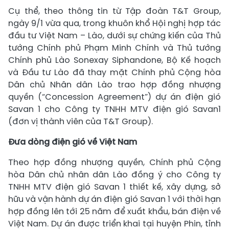
Cụ thể, theo thông tin từ Tập đoàn T&T Group,
ngày 9/1 vừa qua, trong khuôn khổ Hội nghị hợp tác
đầu tư Việt Nam – Lào, dưới sự chứng kiến của Thủ
tướng Chính phủ Phạm Minh Chính và Thủ tướng
Chính phủ Lào Sonexay Siphandone, Bộ Kế hoạch
và Đầu tư Lào đã thay mặt Chính phủ Cộng hòa
Dân chủ Nhân dân Lào trao hợp đồng nhượng
quyền (“Concession Agreement”) dự án điện gió
Savan 1 cho Công ty TNHH MTV điện gió Savan1
(đơn vị thành viên của T&T Group).
Đưa dòng điện gió về Việt Nam
Theo hợp đồng nhượng quyền, Chính phủ Cộng
hòa Dân chủ nhân dân Lào đồng ý cho Công ty
TNHH MTV điện gió Savan 1 thiết kế, xây dựng, sở
hữu và vận hành dự án điện gió Savan 1 với thời hạn
hợp đồng lên tới 25 năm để xuất khẩu, bán điện về
Việt Nam. Dự án được triển khai tại huyện Phin, tỉnh