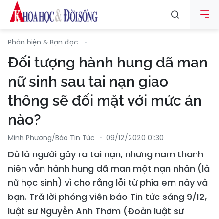
Phản biện & Bạn đọc
Đối tượng hành hung dã man
nữ sinh sau tai nạn giao
thông sẽ đối mặt với mức án
nào?
Minh Phương/Báo Tin Tức
09/12/2020 01:30
Dù là người gây ra tai nạn, nhưng nam thanh
niên vẫn hành hung dã man một nạn nhân (là
nữ học sinh) vì cho rằng lỗi từ phía em này và
bạn. Trả lời phóng viên báo Tin tức sáng 9/12,
luật sư Nguyễn Anh Thơm (Đoàn luật sư