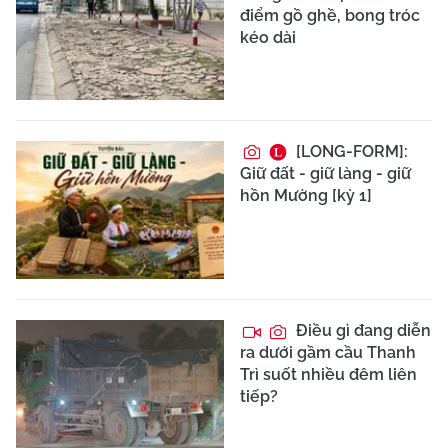
điểm gồ ghề, bong tróc
kéo dài
[LONG-FORM]:
Giữ đất - giữ làng - giữ
hồn Mường [kỳ 1]
Điều gì đang diễn
ra dưới gầm cầu Thanh
Trì suốt nhiều đêm liên
tiếp?