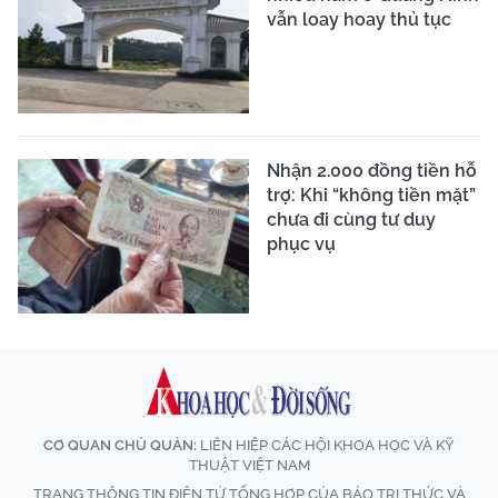
vẫn loay hoay thủ tục
Nhận 2.000 đồng tiền hỗ
trợ: Khi “không tiền mặt”
chưa đi cùng tư duy
phục vụ
CƠ QUAN CHỦ QUẢN:
LIÊN HIỆP CÁC HỘI KHOA HỌC VÀ KỸ
THUẬT VIỆT NAM
TRANG THÔNG TIN ĐIỆN TỬ TỔNG HỢP CỦA BÁO TRI THỨC VÀ