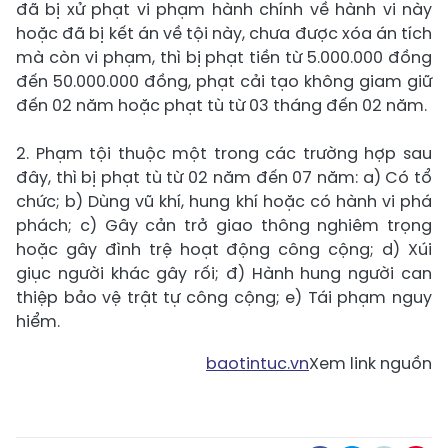
đã bị xử phạt vi phạm hành chính về hành vi này
hoặc đã bị kết án về tội này, chưa được xóa án tích
mà còn vi phạm, thì bị phạt tiền từ 5.000.000 đồng
đến 50.000.000 đồng, phạt cải tạo không giam giữ
đến 02 năm hoặc phạt tù từ 03 tháng đến 02 năm.
2. Phạm tội thuộc một trong các trường hợp sau
đây, thì bị phạt tù từ 02 năm đến 07 năm: a) Có tổ
chức; b) Dùng vũ khí, hung khí hoặc có hành vi phá
phách; c) Gây cản trở giao thông nghiêm trọng
hoặc gây đình trệ hoạt động công cộng; d) Xúi
giục người khác gây rối; đ) Hành hung người can
thiệp bảo vệ trật tự công cộng; e) Tái phạm nguy
hiểm.
baotintuc.vn
Xem link nguồn