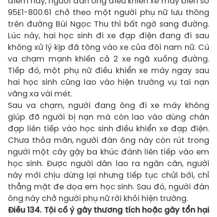
điểm này, người đàn ông điều khiển xe máy biển số
95E1-800.61 chở theo một người phụ nữ lưu thông
trên đường Bùi Ngọc Thu thì bất ngờ sang đường.
Lúc này, hai học sinh đi xe đạp điện đang đi sau
không xử lý kịp đã tông vào xe của đôi nam nữ. Cú
va chạm mạnh khiến cả 2 xe ngã xuống đường.
Tiếp đó, một phụ nữ điều khiển xe máy ngay sau
hai học sinh cũng lao vào hiện trường vụ tai nạn
văng xa vài mét.
Sau va chạm, người đang ông đi xe máy không
giúp đỡ người bị nạn mà còn lao vào dùng chân
đạp liên tiếp vào học sinh điều khiển xe đạp điện.
Chưa thỏa mãn, người đàn ông này còn rút trong
người một cây gậy ba khúc đánh liên tiếp vào em
học sinh. Được người dân lao ra ngăn căn, người
này mới chịu dừng lại nhưng tiếp tục chửi bới, chỉ
thẳng mặt đe dọa em học sinh. Sau đó, người đàn
ông này chở người phụ nữ rời khỏi hiện trường.
Điều 134. Tội cố ý gây thương tích hoặc gây tổn hại