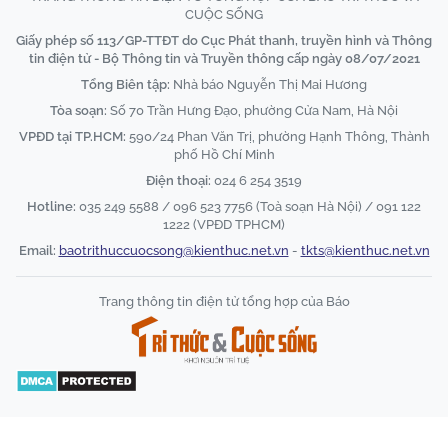
CUỘC SỐNG
Giấy phép số 113/GP-TTĐT do Cục Phát thanh, truyền hình và Thông
tin điện tử - Bộ Thông tin và Truyền thông cấp ngày 08/07/2021
Tổng Biên tập:
Nhà báo Nguyễn Thị Mai Hương
Tòa soạn:
Số 70 Trần Hưng Đạo, phường Cửa Nam, Hà Nội
VPĐD tại TP.HCM:
590/24 Phan Văn Trị, phường Hạnh Thông, Thành
phố Hồ Chí Minh
Điện thoại:
024 6 254 3519
Hotline:
035 249 5588 / 096 523 7756 (Toà soạn Hà Nội) / 091 122
1222 (VPĐD TPHCM)
Email:
baotrithuccuocsong@kienthuc.net.vn
-
tkts@kienthuc.net.vn
Trang thông tin điện tử tổng hợp của Báo