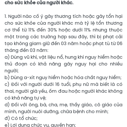
cho sức khỏe của người khác.
1. Người nào cố ý gây thương tích hoặc gây tổn hại
cho sức khỏe của người khác mà tỷ lệ tổn thương
cơ thể từ 11% đến 30% hoặc dưới 11% nhưng thuộc
một trong các trường hợp sau đây, thì bị phạt cải
tạo không giam giữ đến 03 năm hoặc phạt tù từ 06
tháng đến 03 năm:
a) Dùng vũ khí, vật liệu nổ, hung khí nguy hiểm hoặc
thủ đoạn có khả năng gây nguy hại cho nhiều
người;
b) Dùng a-xít nguy hiểm hoặc hóa chất nguy hiểm;
c) Đối với người dưới 16 tuổi, phụ nữ mà biết là có
thai, người già yếu, ốm đau hoặc người khác không
có khả năng tự vệ;
d) Đối với ông, bà, cha, mẹ, thầy giáo, cô giáo của
mình, người nuôi dưỡng, chữa bệnh cho mình;
đ) Có tổ chức;
e) Lợi dụng chức vụ, quyền hạn;