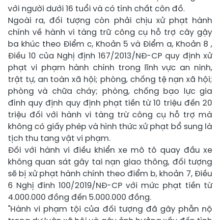
với người dưới 16 tuổi và có tính chất côn đồ.
Ngoài ra, đối tượng còn phải chịu xử phạt hành
chính về hành vi tàng trữ công cụ hỗ trợ cây gậy
ba khúc theo Điểm c, Khoản 5 và Điểm a, Khoản 8 ,
Điều 10 của Nghị định 167/2013/NĐ-CP quy định xử
phạt vi phạm hành chính trong lĩnh vực an ninh,
trật tự, an toàn xã hội; phòng, chống tệ nạn xã hội;
phòng và chữa cháy; phòng, chống bạo lực gia
đình quy định quy định phạt tiền từ 10 triệu đến 20
triệu đối với hành vi tàng trừ công cụ hỗ trợ mà
không có giấy phép và hình thức xử phạt bổ sung là
tịch thu tang vật vi phạm.
Đối với hành vi điều khiển xe mô tô quay đầu xe
không quan sát gây tai nạn giao thông, đối tượng
sẽ bị xử phạt hành chính theo điểm b, khoản 7, Điều
6 Nghị đinh 100/2019/NĐ-CP với mức phạt tiền từ
4.000.000 đồng đến 5.000.000 đồng.
"Hành vi phạm tội của đối tượng đã gây phẫn nộ