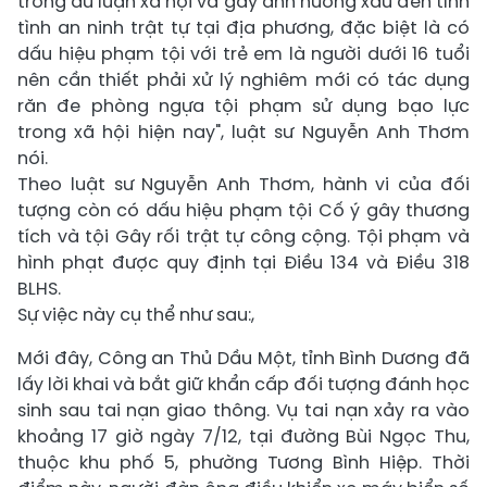
trong dư luận xã hội và gây ảnh hưởng xấu đến tình
tình an ninh trật tự tại địa phương, đặc biệt là có
dấu hiệu phạm tội với trẻ em là người dưới 16 tuổi
nên cần thiết phải xử lý nghiêm mới có tác dụng
răn đe phòng ngựa tội phạm sử dụng bạo lực
trong xã hội hiện nay", luật sư Nguyễn Anh Thơm
nói.
Theo luật sư Nguyễn Anh Thơm, hành vi của đối
tượng còn có dấu hiệu phạm tội Cố ý gây thương
tích và tội Gây rối trật tự công cộng. Tội phạm và
hình phạt được quy định tại Điều 134 và Điều 318
BLHS.
Sự việc này cụ thể như sau:,
Mới đây, Công an Thủ Dầu Một, tỉnh Bình Dương đã
lấy lời khai và bắt giữ khẩn cấp đối tượng đánh học
sinh sau tai nạn giao thông. Vụ tai nạn xảy ra vào
khoảng 17 giờ ngày 7/12, tại đường Bùi Ngọc Thu,
thuộc khu phố 5, phường Tương Bình Hiệp. Thời