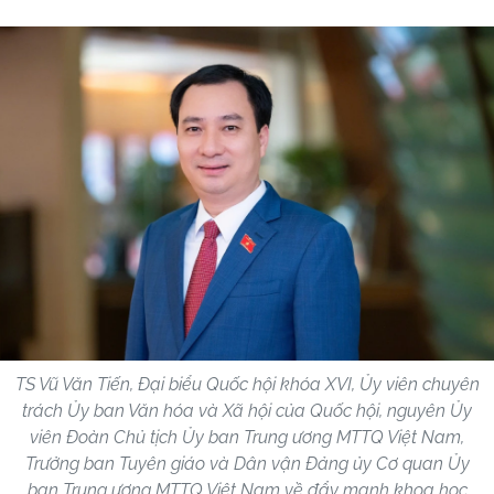
TS Vũ Văn Tiến, Đại biểu Quốc hội khóa XVI, Ủy viên chuyên
trách Ủy ban Văn hóa và Xã hội của Quốc hội, nguyên Ủy
viên Đoàn Chủ tịch Ủy ban Trung ương MTTQ Việt Nam,
Trưởng ban Tuyên giáo và Dân vận Đảng ủy Cơ quan Ủy
ban Trung ương MTTQ Việt Nam về đẩy mạnh khoa học