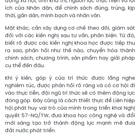
động xã hội, tính khả thi, nguồn lực thực hiện và lợi
ích của Nhân dân, để chính sách đúng, trúng, kịp
thời, gần dân, minh bạch và nhân văn.
Mặt khác, cần xây dựng cơ chế theo dõi, giám sát
đối với các kiến nghị sau tư vấn, phản biện. Từ đó,
biết rõ được các kiến nghị khoa học được tiếp thu
ra sao, phản hồi như thế nào, chuyển hóa thành
chính sách, chương trình, sản phẩm hay giải pháp
cụ thể đến đâu.
Khi ý kiến, góp ý của trí thức được lắng nghe
nghiêm túc, được phản hồi rõ ràng và có cơ hội đi
vào thực tiễn, đội ngũ trí thức sẽ có thêm động lực
đóng góp. Đây cũng là cách thiết thực để Liên hiệp
hội phát huy vai trò của mình trong triển khai Nghị
quyết 57-NQ/TW, đưa khoa học công nghệ và đổi
mới sáng tạo trở thành động lực mạnh mẽ đưa
đất nước phát triển.