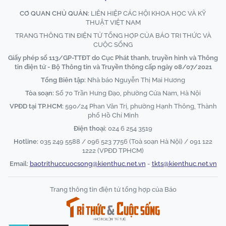
CƠ QUAN CHỦ QUẢN:
LIÊN HIỆP CÁC HỘI KHOA HỌC VÀ KỸ
THUẬT VIỆT NAM
TRANG THÔNG TIN ĐIỆN TỬ TỔNG HỢP CỦA BÁO TRI THỨC VÀ
CUỘC SỐNG
Giấy phép số 113/GP-TTĐT do Cục Phát thanh, truyền hình và Thông
tin điện tử - Bộ Thông tin và Truyền thông cấp ngày 08/07/2021
Tổng Biên tập:
Nhà báo Nguyễn Thị Mai Hương
Tòa soạn:
Số 70 Trần Hưng Đạo, phường Cửa Nam, Hà Nội
VPĐD tại TP.HCM:
590/24 Phan Văn Trị, phường Hạnh Thông, Thành
phố Hồ Chí Minh
Điện thoại:
024 6 254 3519
Hotline:
035 249 5588 / 096 523 7756 (Toà soạn Hà Nội) / 091 122
1222 (VPĐD TPHCM)
Email:
baotrithuccuocsong@kienthuc.net.vn
-
tkts@kienthuc.net.vn
Trang thông tin điện tử tổng hợp của Báo