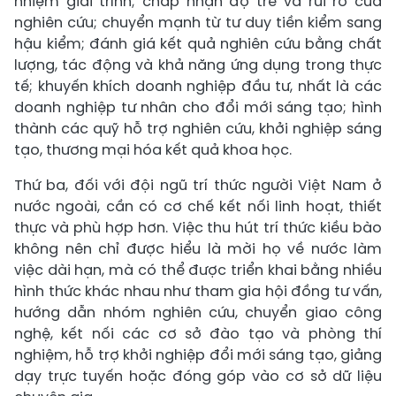
nhiệm giải trình; chấp nhận độ trễ và rủi ro của
nghiên cứu; chuyển mạnh từ tư duy tiền kiểm sang
hậu kiểm; đánh giá kết quả nghiên cứu bằng chất
lượng, tác động và khả năng ứng dụng trong thực
tế; khuyến khích doanh nghiệp đầu tư, nhất là các
doanh nghiệp tư nhân cho đổi mới sáng tạo; hình
thành các quỹ hỗ trợ nghiên cứu, khởi nghiệp sáng
tạo, thương mại hóa kết quả khoa học.
Thứ ba, đối với đội ngũ trí thức người Việt Nam ở
nước ngoài, cần có cơ chế kết nối linh hoạt, thiết
thực và phù hợp hơn. Việc thu hút trí thức kiều bào
không nên chỉ được hiểu là mời họ về nước làm
việc dài hạn, mà có thể được triển khai bằng nhiều
hình thức khác nhau như tham gia hội đồng tư vấn,
hướng dẫn nhóm nghiên cứu, chuyển giao công
nghệ, kết nối các cơ sở đào tạo và phòng thí
nghiệm, hỗ trợ khởi nghiệp đổi mới sáng tạo, giảng
dạy trực tuyến hoặc đóng góp vào cơ sở dữ liệu