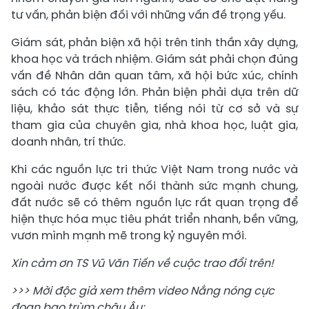
tư vấn, phản biện đối với những vấn đề trọng yếu.
Giám sát, phản biện xã hội trên tinh thần xây dựng,
khoa học và trách nhiệm. Giám sát phải chọn đúng
vấn đề Nhân dân quan tâm, xã hội bức xúc, chính
sách có tác động lớn. Phản biện phải dựa trên dữ
liệu, khảo sát thực tiễn, tiếng nói từ cơ sở và sự
tham gia của chuyên gia, nhà khoa học, luật gia,
doanh nhân, trí thức.
Khi các nguồn lực tri thức Việt Nam trong nước và
ngoài nước được kết nối thành sức mạnh chung,
đất nước sẽ có thêm nguồn lực rất quan trọng để
hiện thực hóa mục tiêu phát triển nhanh, bền vững,
vươn mình mạnh mẽ trong kỷ nguyên mới.
Xin cảm ơn TS Vũ Văn Tiến về cuộc trao đổi trên!
>>> Mời độc giả xem thêm video Nắng nóng cực
đoan bao trùm châu Âu: