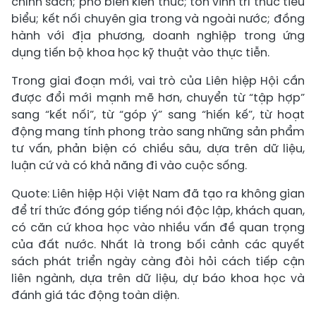
chính sách; phổ biến kiến thức; tôn vinh trí thức tiêu
biểu; kết nối chuyên gia trong và ngoài nước; đồng
hành với địa phương, doanh nghiệp trong ứng
dụng tiến bộ khoa học kỹ thuật vào thực tiễn.
Trong giai đoạn mới, vai trò của Liên hiệp Hội cần
được đổi mới mạnh mẽ hơn, chuyển từ “tập hợp”
sang “kết nối”, từ “góp ý” sang “hiến kế”, từ hoạt
động mang tính phong trào sang những sản phẩm
tư vấn, phản biện có chiều sâu, dựa trên dữ liệu,
luận cứ và có khả năng đi vào cuộc sống.
Quote: Liên hiệp Hội Việt Nam đã tạo ra không gian
để trí thức đóng góp tiếng nói độc lập, khách quan,
có căn cứ khoa học vào nhiều vấn đề quan trọng
của đất nước. Nhất là trong bối cảnh các quyết
sách phát triển ngày càng đòi hỏi cách tiếp cận
liên ngành, dựa trên dữ liệu, dự báo khoa học và
đánh giá tác động toàn diện.