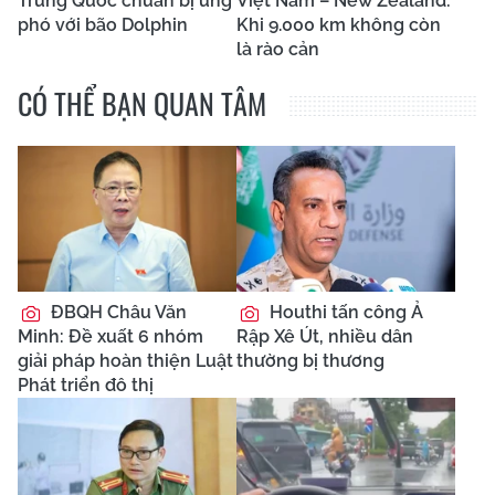
Trung Quốc chuẩn bị ứng
Việt Nam – New Zealand:
phó với bão Dolphin
Khi 9.000 km không còn
là rào cản
CÓ THỂ BẠN QUAN TÂM
ĐBQH Châu Văn
Houthi tấn công Ả
Minh: Đề xuất 6 nhóm
Rập Xê Út, nhiều dân
giải pháp hoàn thiện Luật
thường bị thương
Phát triển đô thị