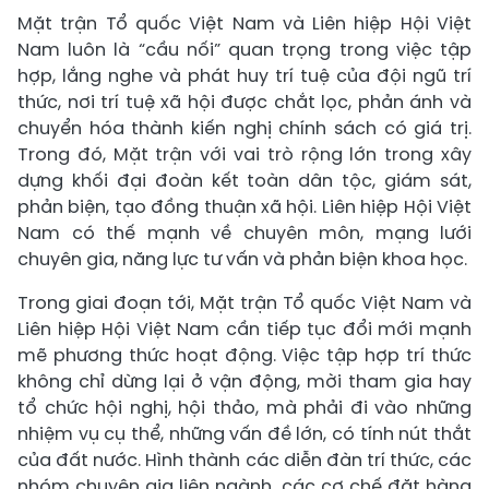
Mặt trận Tổ quốc Việt Nam và Liên hiệp Hội Việt
Nam luôn là “cầu nối” quan trọng trong việc tập
hợp, lắng nghe và phát huy trí tuệ của đội ngũ trí
thức, nơi trí tuệ xã hội được chắt lọc, phản ánh và
chuyển hóa thành kiến nghị chính sách có giá trị.
Trong đó, Mặt trận với vai trò rộng lớn trong xây
dựng khối đại đoàn kết toàn dân tộc, giám sát,
phản biện, tạo đồng thuận xã hội. Liên hiệp Hội Việt
Nam có thế mạnh về chuyên môn, mạng lưới
chuyên gia, năng lực tư vấn và phản biện khoa học.
Trong giai đoạn tới, Mặt trận Tổ quốc Việt Nam và
Liên hiệp Hội Việt Nam cần tiếp tục đổi mới mạnh
mẽ phương thức hoạt động. Việc tập hợp trí thức
không chỉ dừng lại ở vận động, mời tham gia hay
tổ chức hội nghị, hội thảo, mà phải đi vào những
nhiệm vụ cụ thể, những vấn đề lớn, có tính nút thắt
của đất nước. Hình thành các diễn đàn trí thức, các
nhóm chuyên gia liên ngành, các cơ chế đặt hàng