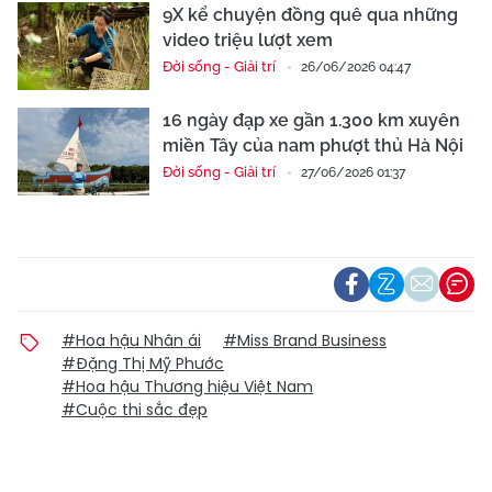
9X kể chuyện đồng quê qua những
video triệu lượt xem
Đời sống - Giải trí
26/06/2026 04:47
16 ngày đạp xe gần 1.300 km xuyên
miền Tây của nam phượt thủ Hà Nội
Đời sống - Giải trí
27/06/2026 01:37
#Hoa hậu Nhân ái
#Miss Brand Business
#Đặng Thị Mỹ Phước
#Hoa hậu Thương hiệu Việt Nam
#Cuộc thi sắc đẹp