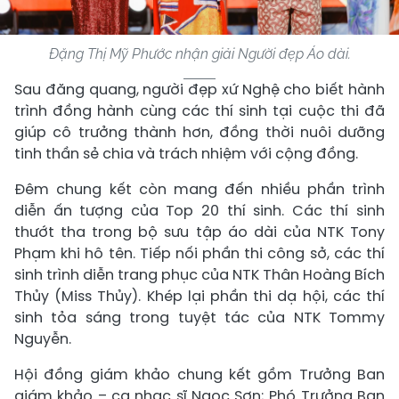
Đặng Thị Mỹ Phước nhận giải Người đẹp Áo dài.
Sau đăng quang, người đẹp xứ Nghệ cho biết hành
trình đồng hành cùng các thí sinh tại cuộc thi đã
giúp cô trưởng thành hơn, đồng thời nuôi dưỡng
tinh thần sẻ chia và trách nhiệm với cộng đồng.
Đêm chung kết còn mang đến nhiều phần trình
diễn ấn tượng của Top 20 thí sinh. Các thí sinh
thướt tha trong bộ sưu tập áo dài của NTK Tony
Phạm khi hô tên. Tiếp nối phần thi công sở, các thí
sinh trình diễn trang phục của NTK Thân Hoàng Bích
Thủy (Miss Thủy). Khép lại phần thi dạ hội, các thí
sinh tỏa sáng trong tuyệt tác của NTK Tommy
Nguyễn.
Hội đồng giám khảo chung kết gồm Trưởng Ban
giám khảo – ca nhạc sĩ Ngọc Sơn; Phó Trưởng Ban