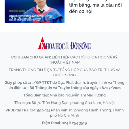
tấm bằng, mà là cầu nối
đến cơ hội
CƠ QUAN CHỦ QUẢN:
LIÊN HIỆP CÁC HỘI KHOA HỌC VÀ KỸ
THUẬT VIỆT NAM
TRANG THÔNG TIN ĐIỆN TỬ TỔNG HỢP CỦA BÁO TRI THỨC VÀ
CUỘC SỐNG
Giấy phép số 113/GP-TTĐT do Cục Phát thanh, truyền hình và Thông
tin điện tử - Bộ Thông tin và Truyền thông cấp ngày 08/07/2021
Tổng Biên tập:
Nhà báo Nguyễn Thị Mai Hương
Tòa soạn:
Số 70 Trần Hưng Đạo, phường Cửa Nam, Hà Nội
VPĐD tại TP.HCM:
590/24 Phan Văn Trị, phường Hạnh Thông, Thành
phố Hồ Chí Minh
Điện thoại:
024 6 254 3519