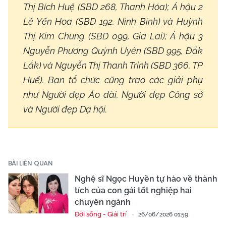
Thị Bích Huệ (SBD 268, Thanh Hóa); Á hậu 2
Lê Yến Hoa (SBD 192, Ninh Bình) và Huỳnh
Thị Kim Chung (SBD 099, Gia Lai); Á hậu 3
Nguyễn Phương Quỳnh Uyên (SBD 995, Đắk
Lắk) và Nguyễn Thị Thanh Trinh (SBD 366, TP
Huế). Ban tổ chức cũng trao các giải phụ
như Người đẹp Áo dài, Người đẹp Công sở
và Người đẹp Dạ hội.
BÀI LIÊN QUAN
Nghệ sĩ Ngọc Huyền tự hào về thành
tích của con gái tốt nghiệp hai
chuyên ngành
Đời sống - Giải trí
26/06/2026 01:59