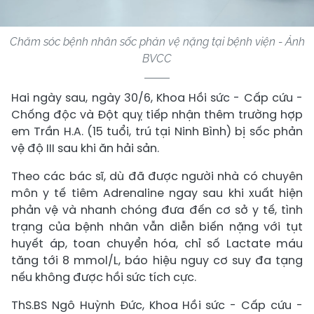
Chăm sóc bệnh nhân sốc phản vệ nặng tại bệnh viện - Ảnh
BVCC
Hai ngày sau, ngày 30/6, Khoa Hồi sức - Cấp cứu -
Chống độc và Đột quỵ tiếp nhận thêm trường hợp
em Trần H.A. (15 tuổi, trú tại Ninh Bình) bị sốc phản
vệ độ III sau khi ăn hải sản.
Theo các bác sĩ, dù đã được người nhà có chuyên
môn y tế tiêm Adrenaline ngay sau khi xuất hiện
phản vệ và nhanh chóng đưa đến cơ sở y tế, tình
trạng của bệnh nhân vẫn diễn biến nặng với tụt
huyết áp, toan chuyển hóa, chỉ số Lactate máu
tăng tới 8 mmol/L, báo hiệu nguy cơ suy đa tạng
nếu không được hồi sức tích cực.
ThS.BS Ngô Huỳnh Đức, Khoa Hồi sức - Cấp cứu -