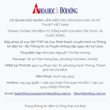
CƠ QUAN CHỦ QUẢN:
LIÊN HIỆP CÁC HỘI KHOA HỌC VÀ KỸ
THUẬT VIỆT NAM
TRANG THÔNG TIN ĐIỆN TỬ TỔNG HỢP CỦA BÁO TRI THỨC VÀ
CUỘC SỐNG
Giấy phép số 113/GP-TTĐT do Cục Phát thanh, truyền hình và Thông
tin điện tử - Bộ Thông tin và Truyền thông cấp ngày 08/07/2021
Tổng Biên tập:
Nhà báo Nguyễn Thị Mai Hương
Tòa soạn:
Số 70 Trần Hưng Đạo, phường Cửa Nam, Hà Nội
VPĐD tại TP.HCM:
590/24 Phan Văn Trị, phường Hạnh Thông, Thành
phố Hồ Chí Minh
Điện thoại:
024 6 254 3519
Hotline:
035 249 5588 / 096 523 7756 (Toà soạn Hà Nội) / 091 122
1222 (VPĐD TPHCM)
Email:
baotrithuccuocsong@kienthuc.net.vn
-
tkts@kienthuc.net.vn
Trang thông tin điện tử tổng hợp của Báo