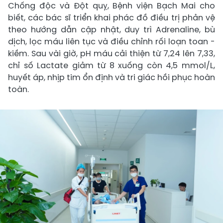
Chống độc và Đột quỵ, Bệnh viện Bạch Mai cho
biết, các bác sĩ triển khai phác đồ điều trị phản vệ
theo hướng dẫn cập nhật, duy trì Adrenaline, bù
dịch, lọc máu liên tục và điều chỉnh rối loạn toan -
kiềm. Sau vài giờ, pH máu cải thiện từ 7,24 lên 7,33,
chỉ số Lactate giảm từ 8 xuống còn 4,5 mmol/L,
huyết áp, nhịp tim ổn định và tri giác hồi phục hoàn
toàn.