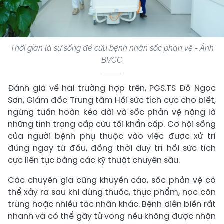
Thời gian là sự sống để cứu bệnh nhân sốc phản vệ - Ảnh
BVCC
Đánh giá về hai trường hợp trên, PGS.TS Đỗ Ngọc
Sơn, Giám đốc Trung tâm Hồi sức tích cực cho biết,
ngừng tuần hoàn kéo dài và sốc phản vệ nặng là
những tình trạng cấp cứu tối khẩn cấp. Cơ hội sống
của người bệnh phụ thuộc vào việc được xử trí
đúng ngay từ đầu, đồng thời duy trì hồi sức tích
cực liên tục bằng các kỹ thuật chuyên sâu.
Các chuyên gia cũng khuyến cáo, sốc phản vệ có
thể xảy ra sau khi dùng thuốc, thực phẩm, nọc côn
trùng hoặc nhiều tác nhân khác. Bệnh diễn biến rất
nhanh và có thể gây tử vong nếu không được nhận