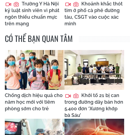
Trường Y Hà Nội
Khoảnh khắc thót
kỷ luật sinh viên vì phát
tim ở phố cà phê đường
ngôn thiếu chuẩn mực
tàu, CSGT vào cuộc xác
trên mạng
minh
CÓ THỂ BẠN QUAN TÂM
Chống dịch hiệu quả cho
Khởi tố 21 bị can
năm học mới với tiêm
trong đường dây bán hơn
phòng sớm cho trẻ
5.400 đơn ‘Xương khớp
bà Sáu’