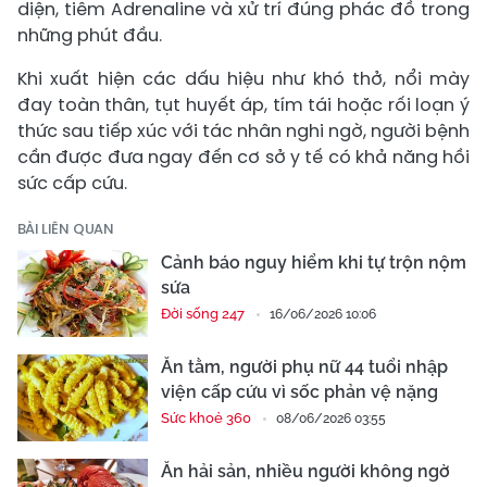
diện, tiêm Adrenaline và xử trí đúng phác đồ trong
những phút đầu.
Khi xuất hiện các dấu hiệu như khó thở, nổi mày
đay toàn thân, tụt huyết áp, tím tái hoặc rối loạn ý
thức sau tiếp xúc với tác nhân nghi ngờ, người bệnh
cần được đưa ngay đến cơ sở y tế có khả năng hồi
sức cấp cứu.
BÀI LIÊN QUAN
Cảnh báo nguy hiểm khi tự trộn nộm
sứa
Đời sống 247
16/06/2026 10:06
Ăn tằm, người phụ nữ 44 tuổi nhập
viện cấp cứu vì sốc phản vệ nặng
Sức khoẻ 360
08/06/2026 03:55
Ăn hải sản, nhiều người không ngờ