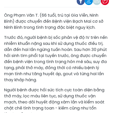
Ông Phạm Văn T. (66 tuổi, trú tại Gia Viễn, Ninh
Bình) được chuyển đến Bệnh viện Bạch Mai cơ sở
Ninh Bình trong tình trạng đặc biệt nguy kịch.
Trước đó, người bệnh bị sốc phản vệ độ IV trên nền
nhiễm khuẩn nặng sau khi sử dụng thuốc điều trị,
dẫn đến hai lần ngừng tuần hoàn. Sau hơn 30 phút
hồi sinh tim phổi tại tuyến trước, ông được chuyển
đến bệnh viện trong tình trạng hôn mê sâu, suy đa
tạng, phải thở máy, đồng thời có nhiều bệnh lý
mạn tính như tăng huyết áp, gout và từng hai lần
thay khớp háng.
Người bệnh được hồi sức tích cực toàn diện bằng
thở máy, lọc máu liên tục, sử dụng thuốc vận
mạch, theo dõi huyết động xâm lấn và kiểm soát
chặt chẽ tình trạng toan - kiềm cũng như tổn