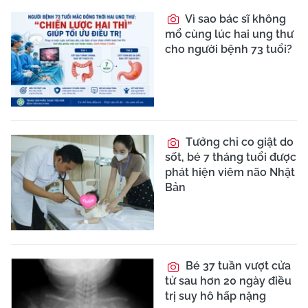
Vì sao bác sĩ không
mổ cùng lúc hai ung thư
cho người bệnh 73 tuổi?
Tưởng chỉ co giật do
sốt, bé 7 tháng tuổi được
phát hiện viêm não Nhật
Bản
Bé 37 tuần vượt cửa
tử sau hơn 20 ngày điều
trị suy hô hấp nặng