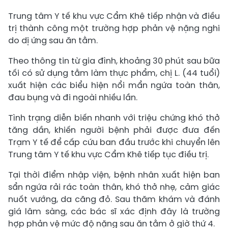
Trung tâm Y tế khu vực Cẩm Khê tiếp nhận và điều
trị thành công một trường hợp phản vệ nặng nghi
do dị ứng sau ăn tằm.
Theo thông tin từ gia đình, khoảng 30 phút sau bữa
tối có sử dụng tằm làm thực phẩm, chị L. (44 tuổi)
xuất hiện các biểu hiện nổi mẩn ngứa toàn thân,
đau bụng và đi ngoài nhiều lần.
Tình trạng diễn biến nhanh với triệu chứng khó thở
tăng dần, khiến người bệnh phải được đưa đến
Trạm Y tế để cấp cứu ban đầu trước khi chuyển lên
Trung tâm Y tế khu vực Cẩm Khê tiếp tục điều trị.
Tại thời điểm nhập viện, bệnh nhân xuất hiện ban
sẩn ngứa rải rác toàn thân, khó thở nhẹ, cảm giác
nuốt vướng, da căng đỏ. Sau thăm khám và đánh
giá lâm sàng, các bác sĩ xác định đây là trường
hợp phản vệ mức độ nặng sau ăn tằm ở giờ thứ 4.