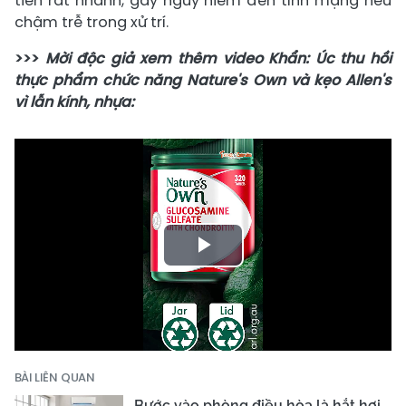
tiến rất nhanh, gây nguy hiểm đến tính mạng nếu
chậm trễ trong xử trí.
>>>
Mời độc giả xem thêm video Khẩn: Úc thu hồi
thực phẩm chức năng Nature's Own và kẹo Allen's
vì lẫn kính, nhựa:
Play
Video
BÀI LIÊN QUAN
Bước vào phòng điều hòa là hắt hơi,