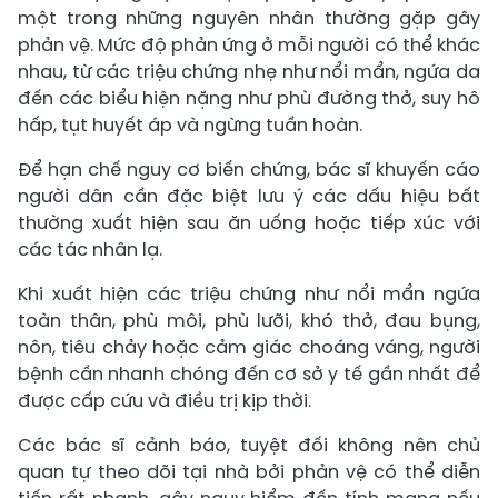
một trong những nguyên nhân thường gặp gây
phản vệ. Mức độ phản ứng ở mỗi người có thể khác
nhau, từ các triệu chứng nhẹ như nổi mẩn, ngứa da
đến các biểu hiện nặng như phù đường thở, suy hô
hấp, tụt huyết áp và ngừng tuần hoàn.
Để hạn chế nguy cơ biến chứng, bác sĩ khuyến cáo
người dân cần đặc biệt lưu ý các dấu hiệu bất
thường xuất hiện sau ăn uống hoặc tiếp xúc với
các tác nhân lạ.
Khi xuất hiện các triệu chứng như nổi mẩn ngứa
toàn thân, phù môi, phù lưỡi, khó thở, đau bụng,
nôn, tiêu chảy hoặc cảm giác choáng váng, người
bệnh cần nhanh chóng đến cơ sở y tế gần nhất để
được cấp cứu và điều trị kịp thời.
Các bác sĩ cảnh báo, tuyệt đối không nên chủ
quan tự theo dõi tại nhà bởi phản vệ có thể diễn