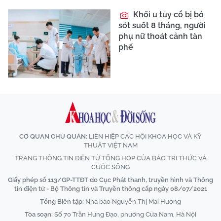
Khối u tủy cổ bị bỏ
sót suốt 8 tháng, người
phụ nữ thoát cảnh tàn
phế
CƠ QUAN CHỦ QUẢN:
LIÊN HIỆP CÁC HỘI KHOA HỌC VÀ KỸ
THUẬT VIỆT NAM
TRANG THÔNG TIN ĐIỆN TỬ TỔNG HỢP CỦA BÁO TRI THỨC VÀ
CUỘC SỐNG
Giấy phép số 113/GP-TTĐT do Cục Phát thanh, truyền hình và Thông
tin điện tử - Bộ Thông tin và Truyền thông cấp ngày 08/07/2021
Tổng Biên tập:
Nhà báo Nguyễn Thị Mai Hương
Tòa soạn:
Số 70 Trần Hưng Đạo, phường Cửa Nam, Hà Nội