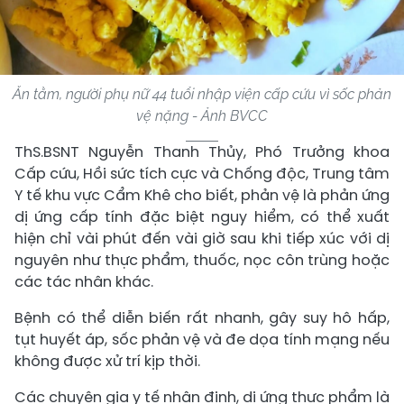
Ăn tằm, người phụ nữ 44 tuổi nhập viện cấp cứu vì sốc phản
vệ nặng - Ảnh BVCC
ThS.BSNT Nguyễn Thanh Thủy, Phó Trưởng khoa
Cấp cứu, Hồi sức tích cực và Chống độc, Trung tâm
Y tế khu vực Cẩm Khê cho biết, phản vệ là phản ứng
dị ứng cấp tính đặc biệt nguy hiểm, có thể xuất
hiện chỉ vài phút đến vài giờ sau khi tiếp xúc với dị
nguyên như thực phẩm, thuốc, nọc côn trùng hoặc
các tác nhân khác.
Bệnh có thể diễn biến rất nhanh, gây suy hô hấp,
tụt huyết áp, sốc phản vệ và đe dọa tính mạng nếu
không được xử trí kịp thời.
Các chuyên gia y tế nhận định, dị ứng thực phẩm là