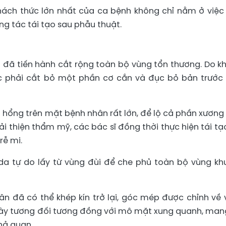
ách thức lớn nhất của ca bệnh không chỉ nằm ở việc 
g tác tái tạo sau phẫu thuật.
p đã tiến hành cắt rộng toàn bộ vùng tổn thương. Do kh
ộc phải cắt bỏ một phần cơ cắn và đục bỏ bản trước
ết hổng trên mặt bệnh nhân rất lớn, để lộ cả phần xương
ải thiện thẩm mỹ, các bác sĩ đồng thời thực hiện tái tạ
rễ mi.
da tự do lấy từ vùng đùi để che phủ toàn bộ vùng kh
 đã có thể khép kín trở lại, góc mép được chỉnh về vị
dày tương đối tương đồng với mô mặt xung quanh, mang
hả quan.