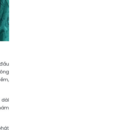
 đầu
hông
mềm,
 dài
khám
phát