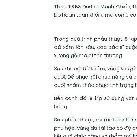
Theo TS.BS Dương Mạnh Chiến, th
bỏ hoàn toàn khối u mà còn ở côn
Trong quá trình phẫu thuật, ê-kí
đã xâm lấn sâu, các bác sĩ bu
xương gò má bị tổn thương.
Sau khi loại bỏ khối u, vùng khuy
dưới. Để phục hồi chức năng và c
dưới nhằm khắc phục tình trạng t
Bên cạnh đó, ê-kíp sử dụng vạt 
hổng.
Sau phẫu thuật, mi mắt bệnh nhân
phù hợp. Vùng da tái tạo có độ 
kết quả chức năng và thẩm mỹ k