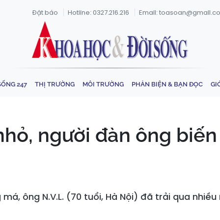
Đặt báo
Hotline: 0327.216.216
Email: toasoan@gmail.c
SỐNG 247
THỊ TRƯỜNG
MÔI TRƯỜNG
PHẢN BIỆN & BẠN ĐỌC
GI
nhỏ, người đàn ông biến
á, ông N.V.L. (70 tuổi, Hà Nội) đã trải qua nhiều 