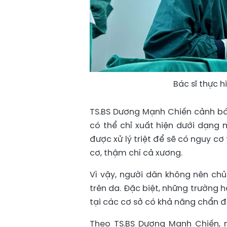
Bác sĩ thực 
TS.BS Dương Mạnh Chiến cảnh bá
có thể chỉ xuất hiện dưới dạng 
được xử lý triệt để sẽ có nguy c
cơ, thậm chí cả xương.
Vì vậy, người dân không nên chủ
trên da. Đặc biệt, những trường 
tại các cơ sở có khả năng chẩn đo
Theo TS.BS Dương Mạnh Chiến, 