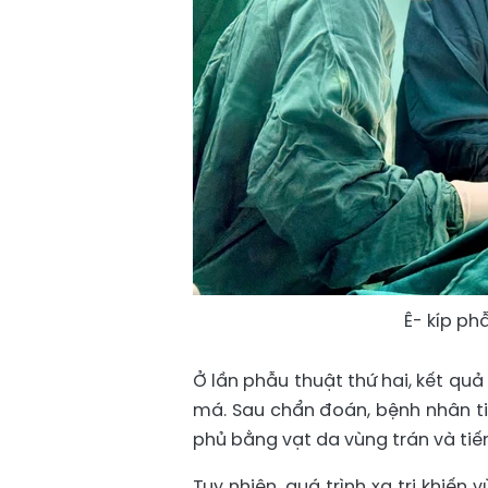
Ê- kíp p
Ở lần phẫu thuật thứ hai, kết qu
má. Sau chẩn đoán, bệnh nhân ti
phủ bằng vạt da vùng trán và tiến
Tuy nhiên, quá trình xạ trị khiế