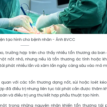
hiện tạo hình cho bệnh nhân - Ảnh BVCC
o, trường hợp trên cho thấy nhiều tổn thương da ban
một nốt nhỏ, nhưng nếu là tổn thương ác tính hoặc k
ơ tái phát nhiều lần và xâm lấn ngày càng sâu vào mô 
 quan với các tổn thương dạng nốt, sùi hoặc loét kéo
hợp đã điều trị nhưng liên tục tái phát cần được thăm 
án và điều trị ung thư kết hợp phẫu thuật tạo hình.
một trong những nguyên nhân khiến tổn thương tái 