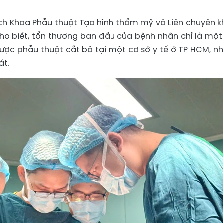
ch Khoa Phẫu thuật Tạo hình thẩm mỹ và Liên chuyên k
cho biết, tổn thương ban đầu của bệnh nhân chỉ là một
ược phẫu thuật cắt bỏ tại một cơ sở y tế ở TP HCM, n
át.