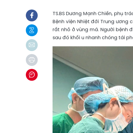
TS.BS Dương Mạnh Chiến, phụ trá
Bệnh viện Nhiệt đới Trung ương 
rất nhỏ ở vùng má. Người bệnh đ
sau đó khối u nhanh chóng tái ph