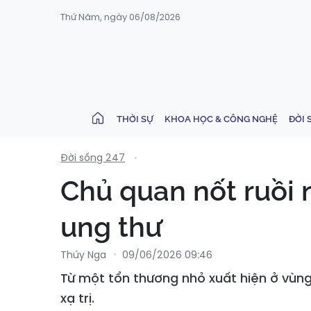
Thứ Năm, ngày 06/08/2026
THỜI SỰ
KHOA HỌC & CÔNG NGHỆ
ĐỜI 
Đời sống 247
Chủ quan nốt ruồi 
ung thư
Thúy Nga
09/06/2026 09:46
Từ một tổn thương nhỏ xuất hiện ở vùng m
xạ trị.