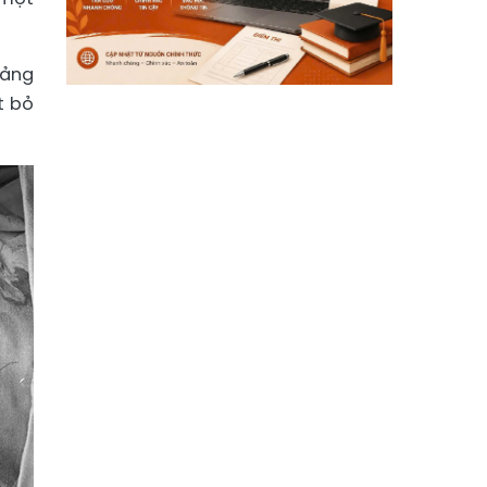
oảng
t bỏ