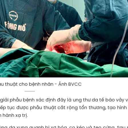
hẫu thuật cho bệnh nhân - Ảnh BVCC
ả giải phẫu bệnh xác định đây là ung thư da tế bào vảy 
ếp tục được phẫu thuật cắt rộng tổn thương, tạo hình
 hành xạ trị.
n vùng da xung quanh bị xơ hóa, co kéo và teo cứng. Sau