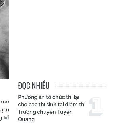
ĐỌC NHIỀU
Phương án tổ chức thi lại
á mà
cho các thí sinh tại điểm thi
 trí
Trường chuyên Tuyên
g kể
Quang