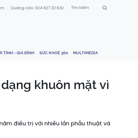
om
Quảng cáo: 024.627.32.632
ỚI TÍNH - GIA ĐÌNH
SỨC KHOẺ 360
MULTIMEDIA
 dạng khuôn mặt vì
năm điều trị với nhiều lần phẫu thuật và