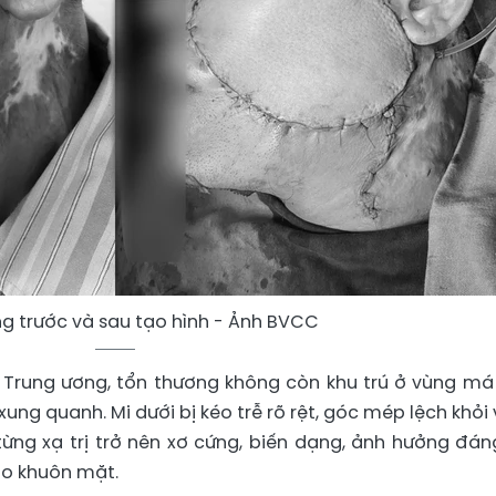
g trước và sau tạo hình - Ảnh BVCC
i Trung ương, tổn thương không còn khu trú ở vùng m
 quanh. Mi dưới bị kéo trễ rõ rệt, góc mép lệch khỏi vị
từng xạ trị trở nên xơ cứng, biến dạng, ảnh hưởng đán
o khuôn mặt.