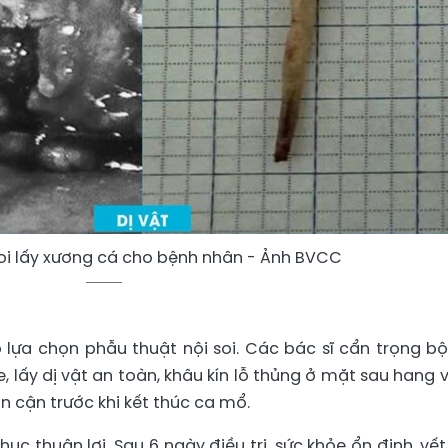
soi lấy xương cá cho bệnh nhân - Ảnh BVCC
 lựa chọn phẫu thuật nội soi. Các bác sĩ cẩn trọng bộ
, lấy dị vật an toàn, khâu kín lỗ thủng ở mặt sau hang v
n cận trước khi kết thúc ca mổ.
ục thuận lợi. Sau 6 ngày điều trị, sức khỏe ổn định, vế