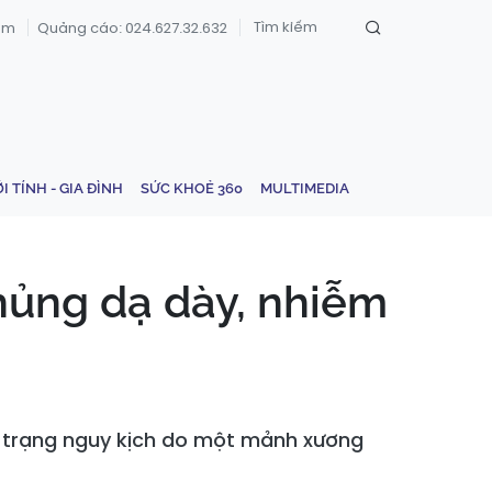
om
Quảng cáo: 024.627.32.632
ỚI TÍNH - GIA ĐÌNH
SỨC KHOẺ 360
MULTIMEDIA
hủng dạ dày, nhiễm
h trạng nguy kịch do một mảnh xương