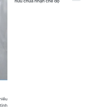
hưu chưa nhận chế độ
hiều
tình