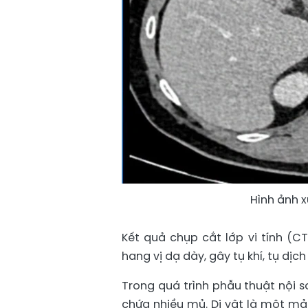
Hình ảnh 
Kết quả chụp cắt lớp vi tính (C
hang vị dạ dày, gây tụ khí, tụ dị
Trong quá trình phẫu thuật nội s
chứa nhiều mủ. Dị vật là một m