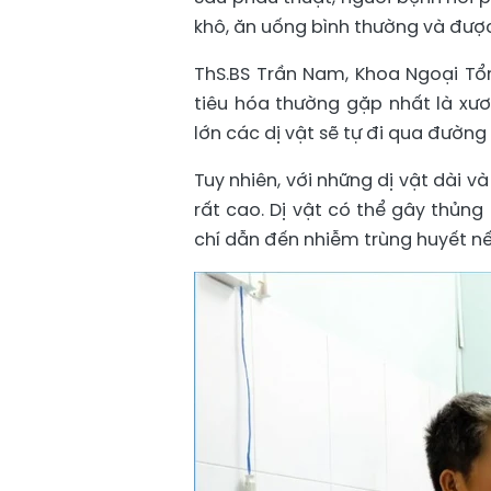
khô, ăn uống bình thường và được
ThS.BS Trần Nam, Khoa Ngoại Tổn
tiêu hóa thường gặp nhất là xươ
lớn các dị vật sẽ tự đi qua đườn
Tuy nhiên, với những dị vật dài 
rất cao. Dị vật có thể gây thủn
chí dẫn đến nhiễm trùng huyết nếu