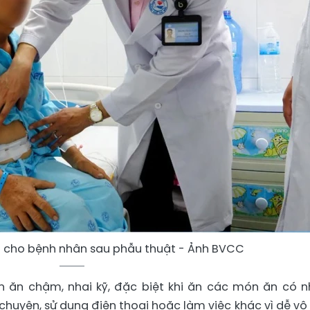
 cho bệnh nhân sau phẫu thuật - Ảnh BVCC
n ăn chậm, nhai kỹ, đặc biệt khi ăn các món ăn có n
chuyện, sử dụng điện thoại hoặc làm việc khác vì dễ vô 