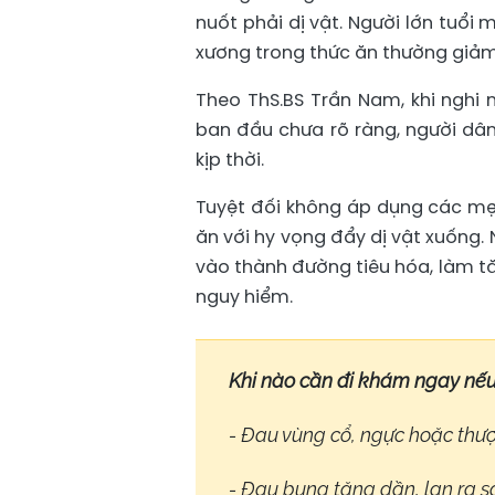
nuốt phải dị vật. Người lớn tuổ
xương trong thức ăn thường giảm
Theo ThS.BS Trần Nam, khi nghi 
ban đầu chưa rõ ràng, người dâ
kịp thời.
Tuyệt đối không áp dụng các mẹ
ăn với hy vọng đẩy dị vật xuống.
vào thành đường tiêu hóa, làm t
nguy hiểm.
Khi nào cần đi khám ngay nếu 
- Đau vùng cổ, ngực hoặc thượ
- Đau bụng tăng dần, lan ra s