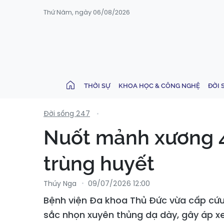
Thứ Năm, ngày 06/08/2026
THỜI SỰ
KHOA HỌC & CÔNG NGHỆ
ĐỜI 
Đời sống 247
Nuốt mảnh xương 4
trùng huyết
Thúy Nga
09/07/2026 12:00
Bệnh viện Đa khoa Thủ Đức vừa cấp cứu 
sắc nhọn xuyên thủng dạ dày, gây áp xe