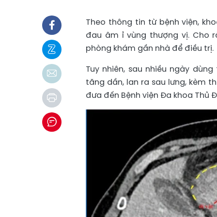
Theo thông tin từ bệnh viện, kh
đau âm ỉ vùng thượng vị. Cho 
phòng khám gần nhà để điều trị.
Tuy nhiên, sau nhiều ngày dùn
tăng dần, lan ra sau lưng, kèm 
đưa đến Bệnh viện Đa khoa Thủ Đ