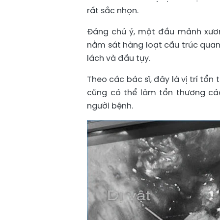
rất sắc nhọn.
Đáng chú ý, một đầu mảnh xươn
nằm sát hàng loạt cấu trúc quan
lách và đầu tụy.
Theo các bác sĩ, đây là vị trí tổ
cũng có thể làm tổn thương cá
người bệnh.