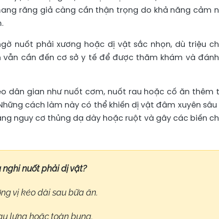
i mang răng giả càng cần thận trọng do khả năng cảm 
.
ngờ nuốt phải xương hoặc dị vật sắc nhọn, dù triệu c
n vẫn cần đến cơ sở y tế để được thăm khám và đánh
o dân gian như nuốt cơm, nuốt rau hoặc cố ăn thêm 
 Những cách làm này có thể khiến dị vật đâm xuyên sâu
ăng nguy cơ thủng dạ dày hoặc ruột và gây các biến c
nghi nuốt phải dị vật?
ng vị kéo dài sau bữa ăn.
au lưng hoặc toàn bụng.