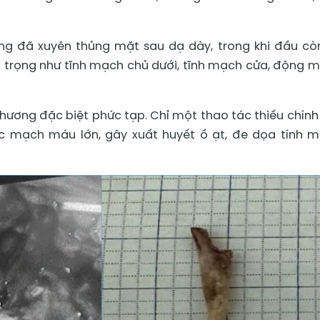
g đã xuyên thủng mặt sau dạ dày, trong khi đầu còn
 trọng như tĩnh mạch chủ dưới, tĩnh mạch cửa, động 
n thương đặc biệt phức tạp. Chỉ một thao tác thiếu chính
c mạch máu lớn, gây xuất huyết ồ ạt, đe dọa tính 