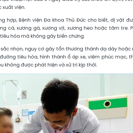
 xuất viện.
g hợp, Bệnh viện Đa khoa Thủ Đức cho biết, dị vật đ
ng cá, xương gà, xương vịt, xương heo hoặc tăm tre. 
g tiêu hóa mà không gây biến chứng.
và sắc nhọn, nguy cơ gây tổn thương thành dạ dày hoặc 
g đường tiêu hóa, hình thành ổ áp xe, viêm phúc mạc, 
 không được phát hiện và xử trí kịp thời.