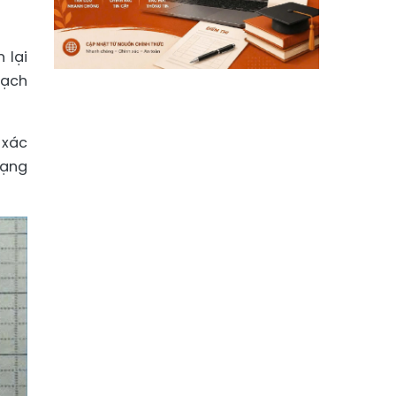
 lại
mạch
 xác
mạng