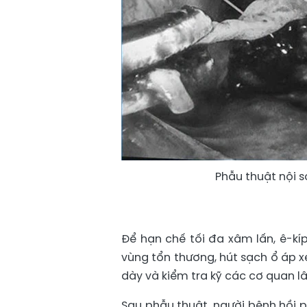
Phẫu thuật nội 
Để hạn chế tối đa xâm lấn, ê-kíp
vùng tổn thương, hút sạch ổ áp xe
dày và kiểm tra kỹ các cơ quan lâ
Sau phẫu thuật, người bệnh hồi ph