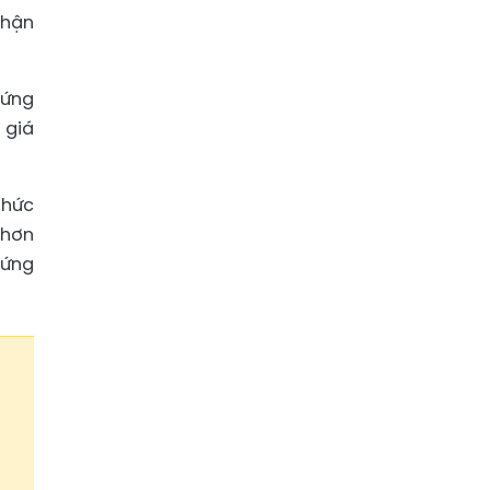
nhận
hứng
 giá
thức
 hơn
hứng