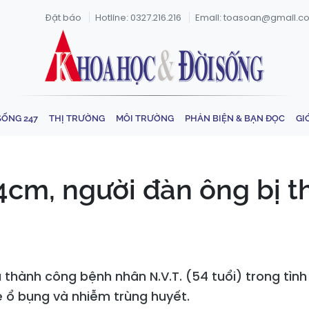
Đặt báo
Hotline: 0327.216.216
Email: toasoan@gmail.c
SỐNG 247
THỊ TRƯỜNG
MÔI TRƯỜNG
PHẢN BIỆN & BẠN ĐỌC
GI
cm, người đàn ông bị t
thành công bệnh nhân N.V.T. (54 tuổi) trong tìn
 ổ bụng và nhiễm trùng huyết.