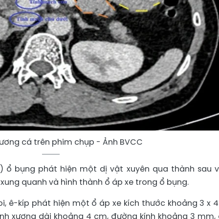
xương cá trên phim chụp - Ảnh BVCC
T) ổ bụng phát hiện một dị vật xuyên qua thành sau 
ch xung quanh và hình thành ổ áp xe trong ổ bụng.
oi, ê-kíp phát hiện một ổ áp xe kích thước khoảng 3 x 
ảnh xương dài khoảng 4 cm, đường kính khoảng 3 mm,