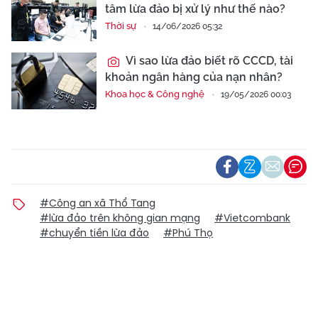
tâm lừa đảo bị xử lý như thế nào?
Thời sự
14/06/2026 05:32
Vì sao lừa đảo biết rõ CCCD, tài
khoản ngân hàng của nạn nhân?
Khoa học & Công nghệ
19/05/2026 00:03
#Công an xã Thổ Tang
#lừa đảo trên không gian mạng
#Vietcombank
#chuyển tiền lừa đảo
#Phú Thọ