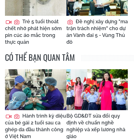
Trẻ 5 tuổi thoát
Đề nghị xây dựng "ma
chết nhờ phát hiện sớm
trận trách nhiệm" cho dự
pin cúc áo mắc trong
án Vành đai 5 - Vùng Thủ
thực quản
đô
CÓ THỂ BẠN QUAN TÂM
Hành trình kỳ diệu
Bộ GD&ĐT sửa đổi quy
của bé gái 2 tuổi sau ca
định về chuẩn nghề
ghép da đầu thành công
nghiệp và xếp lương nhà
ở Việt Nam
giáo