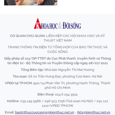
CƠ QUAN CHỦ QUẢN:
LIÊN HIỆP CÁC HỘI KHOA HỌC VÀ KỸ
THUẬT VIỆT NAM
TRANG THÔNG TIN ĐIỆN TỬ TỔNG HỢP CỦA BÁO TRI THỨC VÀ
CUỘC SỐNG
Giấy phép số 113/GP-TTĐT do Cục Phát thanh, truyền hình và Thông
tin điện tử - Bộ Thông tin và Truyền thông cấp ngày 08/07/2021
Tổng Biên tập:
Nhà báo Nguyễn Thị Mai Hương
Tòa soạn:
Số 70 Trần Hưng Đạo, phường Cửa Nam, Hà Nội
VPĐD tại TP.HCM:
590/24 Phan Văn Trị, phường Hạnh Thông, Thành
phố Hồ Chí Minh
Điện thoại:
024 6 254 3519
Hotline:
035 249 5588 / 096 523 7756 (Toà soạn Hà Nội) / 091 122
1222 (VPĐD TPHCM)
Email:
baotrithuccuocsong@kienthuc.net.vn
-
tkts@kienthuc.net.vn