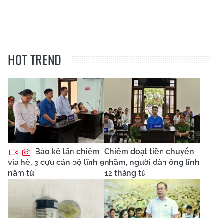
HOT TREND
Bảo kê lấn chiếm
Chiếm đoạt tiền chuyển
vỉa hè, 3 cựu cán bộ lĩnh 9
nhầm, người đàn ông lĩnh
năm tù
12 tháng tù