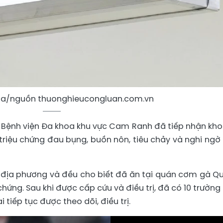
ọa/nguồn thuonghieucongluan.com.vn
7, Bệnh viện Đa khoa khu vực Cam Ranh đã tiếp nhận kh
triệu chứng đau bụng, buồn nôn, tiêu chảy và nghi ngờ
 địa phương và đều cho biết đã ăn tại quán cơm gà Q
 chứng. Sau khi được cấp cứu và điều trị, đã có 10 trường
 tiếp tục được theo dõi, điều trị.