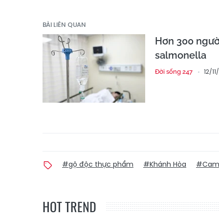
BÀI LIÊN QUAN
Hơn 300 người
salmonella
12/11
Đời sống 247
#gộ độc thực phẩm
#Khánh Hòa
#Cam
HOT TREND