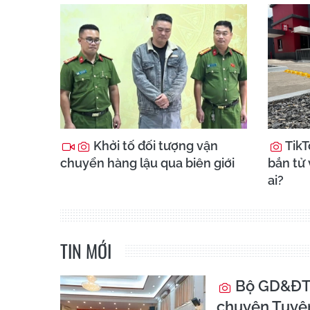
Khởi tố đối tượng vận
TikT
chuyển hàng lậu qua biên giới
bắn tử 
ai?
TIN MỚI
Bộ GD&ĐT t
chuyên Tuyê