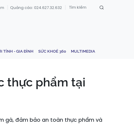
om
Quảng cáo: 024.627.32.632
ỚI TÍNH - GIA ĐÌNH
SỨC KHOẺ 360
MULTIMEDIA
c thực phẩm tại
cơm gà, đảm bảo an toàn thực phẩm và