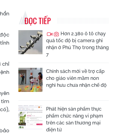
khẩn
ĐỌC TIẾP
Hơn 2.380 ô tô chạy
 độc
quá tốc độ bị camera ghi
tỉnh
nhận ở Phú Thọ trong tháng
7
 chỉ
Chính sách mới về trợ cấp
bệnh
cho giáo viên mầm non
nghỉ hưu chưa nhận chế độ
uyên
 tìm
có),
Phát hiện sản phẩm thực
phẩm chức năng vi phạm
trên các sàn thương mại
điện tử
 bảo