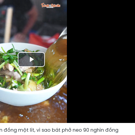
Play
Video
 đồng một lít, vì sao bát phở neo 90 nghìn đồng