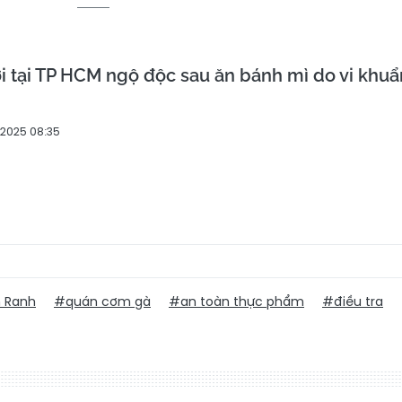
 tại TP HCM ngộ độc sau ăn bánh mì do vi khuẩ
/2025 08:35
 Ranh
#quán cơm gà
#an toàn thực phẩm
#điều tra