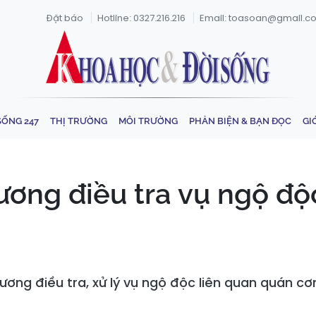
Đặt báo
Hotline: 0327.216.216
Email: toasoan@gmail.c
SỐNG 247
THỊ TRƯỜNG
MÔI TRƯỜNG
PHẢN BIỆN & BẠN ĐỌC
GI
ơng điều tra vụ ngộ độ
ương điều tra, xử lý vụ ngộ độc liên quan quán 