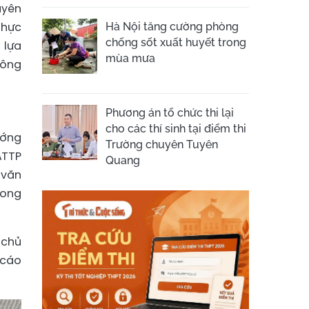
uyên
thực
Hà Nội tăng cường phòng
chống sốt xuất huyết trong
 lựa
mùa mưa
đông
Phương án tổ chức thi lại
cho các thí sinh tại điểm thi
ướng
Trường chuyên Tuyên
ATTP
Quang
 văn
rong
 chủ
 cáo