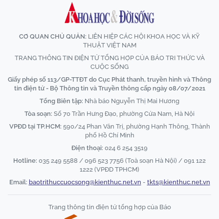
CƠ QUAN CHỦ QUẢN:
LIÊN HIỆP CÁC HỘI KHOA HỌC VÀ KỸ
THUẬT VIỆT NAM
TRANG THÔNG TIN ĐIỆN TỬ TỔNG HỢP CỦA BÁO TRI THỨC VÀ
CUỘC SỐNG
Giấy phép số 113/GP-TTĐT do Cục Phát thanh, truyền hình và Thông
tin điện tử - Bộ Thông tin và Truyền thông cấp ngày 08/07/2021
Tổng Biên tập:
Nhà báo Nguyễn Thị Mai Hương
Tòa soạn:
Số 70 Trần Hưng Đạo, phường Cửa Nam, Hà Nội
VPĐD tại TP.HCM:
590/24 Phan Văn Trị, phường Hạnh Thông, Thành
phố Hồ Chí Minh
Điện thoại:
024 6 254 3519
Hotline:
035 249 5588 / 096 523 7756 (Toà soạn Hà Nội) / 091 122
1222 (VPĐD TPHCM)
Email:
baotrithuccuocsong@kienthuc.net.vn
-
tkts@kienthuc.net.vn
Trang thông tin điện tử tổng hợp của Báo