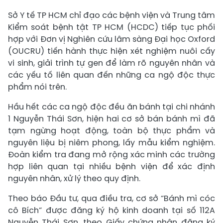
Sở Y tế TP HCM chỉ đạo các bệnh viện và Trung tâm
Kiểm soát bệnh tật TP HCM (HCDC) tiếp tục phối
hợp với Đơn vị Nghiên cứu lâm sàng Đại học Oxford
(OUCRU) tiến hành thực hiện xét nghiệm nuôi cấy
vi sinh, giải trình tự gen để làm rõ nguyên nhân và
các yếu tố liên quan đến những ca ngộ độc thực
phẩm nói trên.
Hầu hết các ca ngộ độc đều ăn bánh tại chi nhánh
1 Nguyễn Thái Sơn, hiện hai cơ sở bán bánh mì đã
tạm ngừng hoạt động, toàn bộ thực phẩm và
nguyên liệu bị niêm phong, lấy mẫu kiểm nghiệm.
Đoàn kiểm tra đang mở rộng xác minh các trường
hợp liên quan tại nhiều bệnh viện để xác định
nguyên nhân, xử lý theo quy định.
Theo báo Đầu tư, qua điều tra, cơ sở “Bánh mì cóc
cô Bích” được đăng ký hộ kinh doanh tại số 112A
Nguyễn Thái Sơn, theo Giấy chứng nhận đăng ký