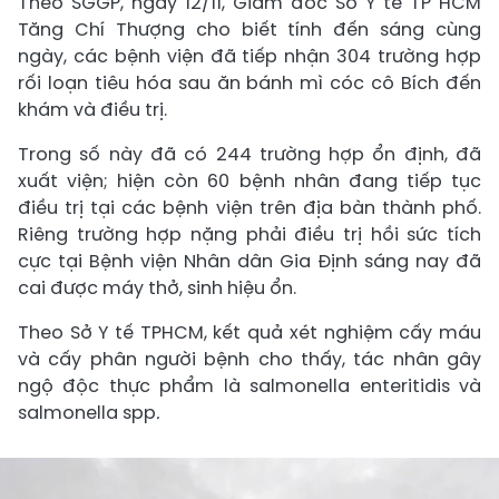
Theo SGGP, ngày 12/11, Giám đốc Sở Y tế TP HCM
Tăng Chí Thượng cho biết tính đến sáng cùng
ngày, các bệnh viện đã tiếp nhận 304 trường hợp
rối loạn tiêu hóa sau ăn bánh mì cóc cô Bích đến
khám và điều trị.
Trong số này đã có 244 trường hợp ổn định, đã
xuất viện; hiện còn 60 bệnh nhân đang tiếp tục
điều trị tại các bệnh viện trên địa bàn thành phố.
Riêng trường hợp nặng phải điều trị hồi sức tích
cực tại Bệnh viện Nhân dân Gia Định sáng nay đã
cai được máy thở, sinh hiệu ổn.
Theo Sở Y tế TPHCM, kết quả xét nghiệm cấy máu
và cấy phân người bệnh cho thấy, tác nhân gây
ngộ độc thực phẩm là salmonella enteritidis và
salmonella spp
.