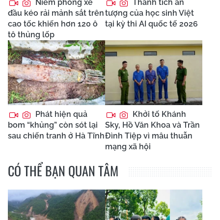
Niêm phong xe
Thành tích ấn
đầu kéo rải mảnh sắt trên
tượng của học sinh Việt
cao tốc khiến hơn 120 ô
tại kỳ thi AI quốc tế 2026
tô thủng lốp
Phát hiện quả
Khởi tố Khánh
bom “khủng” còn sót lại
Sky, Hồ Văn Khoa và Trần
sau chiến tranh ở Hà Tĩnh
Đình Tiệp vì mâu thuẫn
mạng xã hội
CÓ THỂ BẠN QUAN TÂM