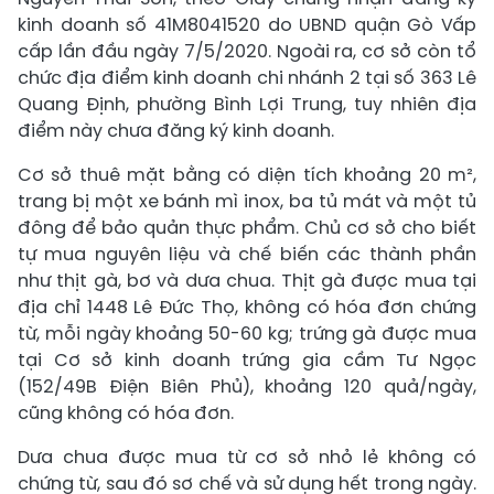
kinh doanh số 41M8041520 do UBND quận Gò Vấp
cấp lần đầu ngày 7/5/2020. Ngoài ra, cơ sở còn tổ
chức địa điểm kinh doanh chi nhánh 2 tại số 363 Lê
Quang Định, phường Bình Lợi Trung, tuy nhiên địa
điểm này chưa đăng ký kinh doanh.
Cơ sở thuê mặt bằng có diện tích khoảng 20 m²,
trang bị một xe bánh mì inox, ba tủ mát và một tủ
đông để bảo quản thực phẩm. Chủ cơ sở cho biết
tự mua nguyên liệu và chế biến các thành phần
như thịt gà, bơ và dưa chua. Thịt gà được mua tại
địa chỉ 1448 Lê Đức Thọ, không có hóa đơn chứng
từ, mỗi ngày khoảng 50-60 kg; trứng gà được mua
tại Cơ sở kinh doanh trứng gia cầm Tư Ngọc
(152/49B Điện Biên Phủ), khoảng 120 quả/ngày,
cũng không có hóa đơn.
Dưa chua được mua từ cơ sở nhỏ lẻ không có
chứng từ, sau đó sơ chế và sử dụng hết trong ngày.