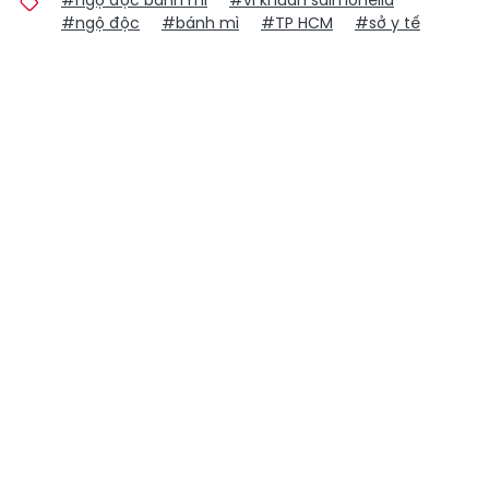
#ngộ độc bánh mì
#vi khuẩn salmonella
#ngộ độc
#bánh mì
#TP HCM
#sở y tế