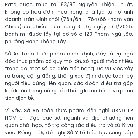
Pate được mua tại 83/85 Nguyễn Thiện Thuật,
không có hóa đơn mua hàng; chả lụa từ Hộ kinh
doanh Trần Đình Khôi (764/64 - 764/66 Phạm Văn
Chiêu) có phiếu mua hàng 35 kg ngày 5/11/2025;
bánh mì được lấy tại cơ sở ở 120 Phạm Ngũ Lão,
phường Hạnh Thông Tây.
Sở An toàn thực phẩm nhận định, đây là vụ ngộ
độc thực phẩm có quy mô lớn, số người mắc nhiều,
trong đó một số ca diễn tiến nặng. Do vụ việc xảy
ra trong cộng đồng, không xác định được toàn bộ
người tiêu dùng liên quan, các đoàn điều tra gặp
khó khăn trong công tác thống kê ca bệnh và phân
tích dịch tễ.
Vì vậy, Sở An toàn thực phẩm kiến nghị UBND TP
HCM chỉ đạo các sở, ngành và địa phương liên
quan phối hợp, hỗ trợ công tác điều tra và xử lý vụ
việc. Đồng thời, đề nghị Sở Y tế tiếp tục cung cấp