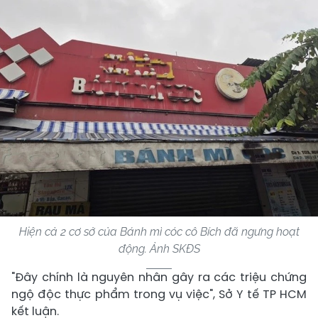
Hiện cả 2 cơ sở của Bánh mì cóc cô Bích đã ngưng hoạt
động. Ảnh SKĐS
"Đây chính là nguyên nhân gây ra các triệu chứng
ngộ độc thực phẩm trong vụ việc", Sở Y tế TP HCM
kết luận.