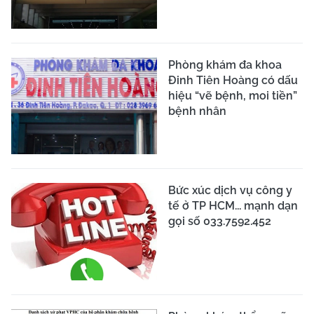
Phòng khám đa khoa
Đinh Tiên Hoàng có dấu
hiệu “vẽ bệnh, moi tiền”
bệnh nhân
Bức xúc dịch vụ công y
tế ở TP HCM... mạnh dạn
gọi số 033.7592.452