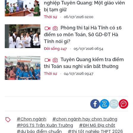
nghiệp Tuyên Quang: Một giáo viên
bị tạm giữ
Thời sự
06/07/2026 02:00
Phòng thi tại Hà Tĩnh có 16
điểm 10 môn Toán, Sở GD-ĐT Hà
Tĩnh nói gì?
Đời sống 247
05/07/2026 06:54
Tuyên Quang kiểm tra điểm
thi Toán sau nghi vấn bất thường
Thời sự
04/07/2026 09:47
#Chọn ngành
#chọn ngành hay chọn trường
#PGS.TS Trần Xuân Trường
#ĐH Mỏ Địa chất
#dự báo điểm chuẩn
#thi tốt nghiệp THPT 2026