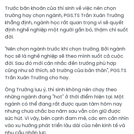
Trước băn khoăn của thí sinh về việc nên chọn
trường hay chọn ngành, PGS.TS Trần Xuân Trường
khẳng định, ngành học rất quan trọng vì sẽ quyết
định nghề nghiệp một người gắn bó, thậm chí suốt
đời.
"Nên chọn ngành trước khi chọn trường. Bởi ngành
học sẽ là nghề nghiệp sẽ theo mình suốt cả cuộc
đời. Sau đó mới cân nhắc đến trường phù hợp
cũng như sở thích, sở trường của bản thân", PGS.TS
Trần Xuân Trường cho hay.
Ông Trường lưu ý, thí sinh không nên chạy theo
những ngành đang "hot" ở thời điểm hiện tại. Một
ngành có thể đang rất được quan tâm hôm nay
nhưng chưa chắc ba năm sau vẫn còn giữ được
sức hút. Vì vậy, bên cạnh đam mê, các em cần nhìn
vào xu hướng phát triển lâu dài của nền kinh tế và
nhu cầu nhân lực.