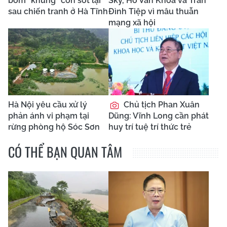
bom “khủng” còn sót lại
Sky, Hồ Văn Khoa và Trần
sau chiến tranh ở Hà Tĩnh
Đình Tiệp vì mâu thuẫn
mạng xã hội
Hà Nội yêu cầu xử lý
Chủ tịch Phan Xuân
phản ánh vi phạm tại
Dũng: Vĩnh Long cần phát
rừng phòng hộ Sóc Sơn
huy trí tuệ trí thức trẻ
CÓ THỂ BẠN QUAN TÂM