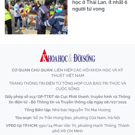
học ở Thái Lan, ít nhất 6
người tử vong
CƠ QUAN CHỦ QUẢN:
LIÊN HIỆP CÁC HỘI KHOA HỌC VÀ KỸ
THUẬT VIỆT NAM
TRANG THÔNG TIN ĐIỆN TỬ TỔNG HỢP CỦA BÁO TRI THỨC VÀ
CUỘC SỐNG
Giấy phép số 113/GP-TTĐT do Cục Phát thanh, truyền hình và Thông
tin điện tử - Bộ Thông tin và Truyền thông cấp ngày 08/07/2021
Tổng Biên tập:
Nhà báo Nguyễn Thị Mai Hương
Tòa soạn:
Số 70 Trần Hưng Đạo, phường Cửa Nam, Hà Nội
VPĐD tại TP.HCM:
590/24 Phan Văn Trị, phường Hạnh Thông, Thành
phố Hồ Chí Minh