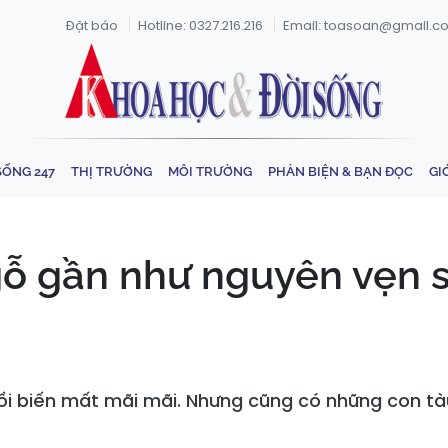
Đặt báo
Hotline: 0327.216.216
Email: toasoan@gmail.c
SỐNG 247
THỊ TRƯỜNG
MÔI TRƯỜNG
PHẢN BIỆN & BẠN ĐỌC
GI
gỗ gần như nguyên vẹn 
ồi biến mất mãi mãi. Nhưng cũng có những con tà