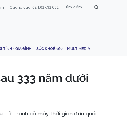
om
Quảng cáo: 024.627.32.632
ỚI TÍNH - GIA ĐÌNH
SỨC KHOẺ 360
MULTIMEDIA
sau 333 năm dưới
u trở thành cỗ máy thời gian đưa quá