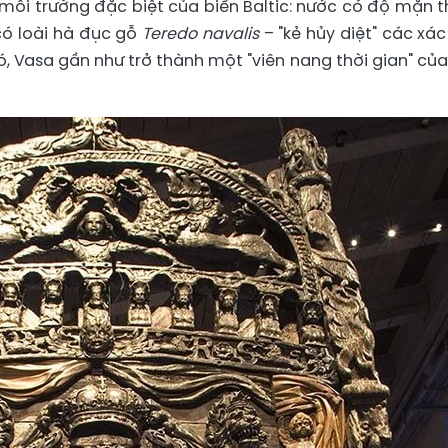
ôi trường đặc biệt của biển Baltic: nước có độ mặn t
có loài hà đục gỗ
Teredo navalis
– "kẻ hủy diệt" các xác
ó, Vasa gần như trở thành một "viên nang thời gian" của