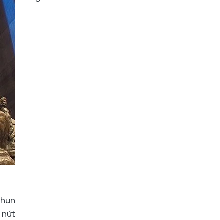
phun
 nứt