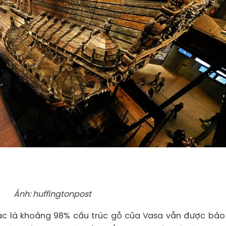
Ảnh: huffingtonpost
gạc là khoảng 98% cấu trúc gỗ của Vasa vẫn được bảo