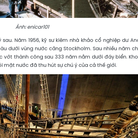
Ảnh: enicar101
kỷ sau. Năm 1956, kỹ sư kiêm nhà khảo cổ nghiệp dư An
c tàu dưới vùng nước cảng Stockholm. Sau nhiều năm c
rục vớt thành công sau 333 năm nằm dưới đáy biển. Kh
ỏi mặt nước đã thu hút sự chú ý của cả thế giới.