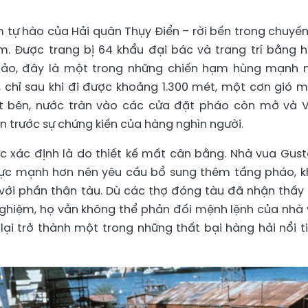
 tự hào của Hải quân Thụy Điển – rời bến trong chuyến
lm. Được trang bị 64 khẩu đại bác và trang trí bằng 
xảo, đây là một trong những chiến hạm hùng mạnh 
, chỉ sau khi đi được khoảng 1.300 mét, một cơn gió 
t bên, nước tràn vào các cửa đặt pháo còn mở và 
 trước sự chứng kiến của hàng nghìn người.
xác định là do thiết kế mất cân bằng. Nhà vua Gusta
ực mạnh hơn nên yêu cầu bổ sung thêm tầng pháo, k
với phần thân tàu. Dù các thợ đóng tàu đã nhận thấy
 nghiệm, họ vẫn không thể phản đối mệnh lệnh của nhà 
 lại trở thành một trong những thất bại hàng hải nổi t