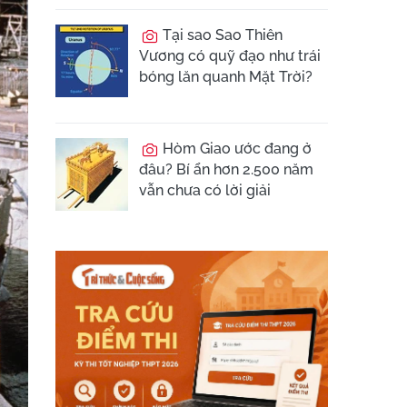
Tại sao Sao Thiên
Vương có quỹ đạo như trái
bóng lăn quanh Mặt Trời?
Hòm Giao ước đang ở
đâu? Bí ẩn hơn 2.500 năm
vẫn chưa có lời giải