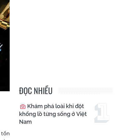
ĐỌC NHIỀU
Khám phá loài khỉ đột
khổng lồ từng sống ở Việt
Nam
 tồn