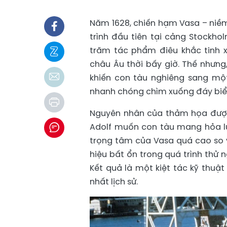
Năm 1628, chiến hạm Vasa – niềm
trình đầu tiên tại cảng Stockho
trăm tác phẩm điêu khắc tinh 
châu Âu thời bấy giờ. Thế nhưng
khiến con tàu nghiêng sang mộ
nhanh chóng chìm xuống đáy biển
Nguyên nhân của thảm họa được 
Adolf muốn con tàu mang hỏa l
trọng tâm của Vasa quá cao so 
hiệu bất ổn trong quá trình thử
Kết quả là một kiệt tác kỹ thuật
nhất lịch sử.