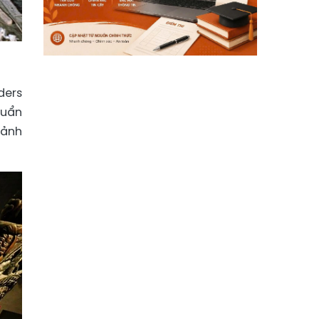
ders
huẩn
oảnh