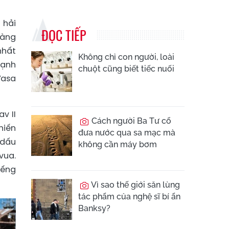
 hải
ĐỌC TIẾP
hàng
nhất
Không chỉ con người, loài
mạnh
chuột cũng biết tiếc nuối
Vasa
v II
Cách người Ba Tư cổ
hiến
đưa nước qua sa mạc mà
 dấu
không cần máy bơm
vua.
iếng
Vì sao thế giới săn lùng
tác phẩm của nghệ sĩ bí ẩn
Banksy?