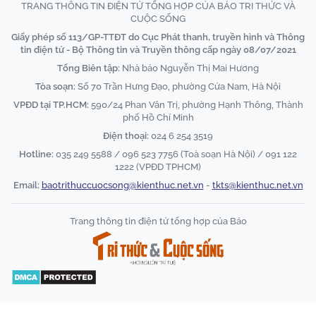
TRANG THÔNG TIN ĐIỆN TỬ TỔNG HỢP CỦA BÁO TRI THỨC VÀ
CUỘC SỐNG
Giấy phép số 113/GP-TTĐT do Cục Phát thanh, truyền hình và Thông
tin điện tử - Bộ Thông tin và Truyền thông cấp ngày 08/07/2021
Tổng Biên tập:
Nhà báo Nguyễn Thị Mai Hương
Tòa soạn:
Số 70 Trần Hưng Đạo, phường Cửa Nam, Hà Nội
VPĐD tại TP.HCM:
590/24 Phan Văn Trị, phường Hạnh Thông, Thành
phố Hồ Chí Minh
Điện thoại:
024 6 254 3519
Hotline:
035 249 5588 / 096 523 7756 (Toà soạn Hà Nội) / 091 122
1222 (VPĐD TPHCM)
Email:
baotrithuccuocsong@kienthuc.net.vn
-
tkts@kienthuc.net.vn
Trang thông tin điện tử tổng hợp của Báo