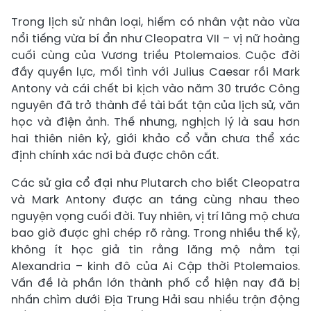
Trong lịch sử nhân loại, hiếm có nhân vật nào vừa
nổi tiếng vừa bí ẩn như Cleopatra VII – vị nữ hoàng
cuối cùng của Vương triều Ptolemaios. Cuộc đời
đầy quyền lực, mối tình với Julius Caesar rồi Mark
Antony và cái chết bi kịch vào năm 30 trước Công
nguyên đã trở thành đề tài bất tận của lịch sử, văn
học và điện ảnh. Thế nhưng, nghịch lý là sau hơn
hai thiên niên kỷ, giới khảo cổ vẫn chưa thể xác
định chính xác nơi bà được chôn cất.
Các sử gia cổ đại như Plutarch cho biết Cleopatra
và Mark Antony được an táng cùng nhau theo
nguyện vọng cuối đời. Tuy nhiên, vị trí lăng mộ chưa
bao giờ được ghi chép rõ ràng. Trong nhiều thế kỷ,
không ít học giả tin rằng lăng mộ nằm tại
Alexandria – kinh đô của Ai Cập thời Ptolemaios.
Vấn đề là phần lớn thành phố cổ hiện nay đã bị
nhấn chìm dưới Địa Trung Hải sau nhiều trận động