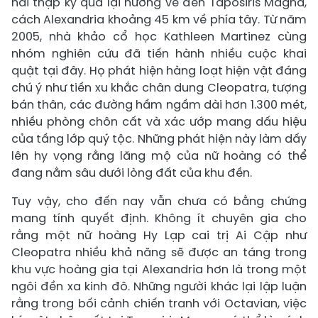
hai thập kỷ qua lại hướng về đền Taposiris Magna,
cách Alexandria khoảng 45 km về phía tây. Từ năm
2005, nhà khảo cổ học Kathleen Martinez cùng
nhóm nghiên cứu đã tiến hành nhiều cuộc khai
quật tại đây. Họ phát hiện hàng loạt hiện vật đáng
chú ý như tiền xu khắc chân dung Cleopatra, tượng
bán thân, các đường hầm ngầm dài hơn 1.300 mét,
nhiều phòng chôn cất và xác ướp mang dấu hiệu
của tầng lớp quý tộc. Những phát hiện này làm dấy
lên hy vọng rằng lăng mộ của nữ hoàng có thể
đang nằm sâu dưới lòng đất của khu đền.
Tuy vậy, cho đến nay vẫn chưa có bằng chứng
mang tính quyết định. Không ít chuyên gia cho
rằng một nữ hoàng Hy Lạp cai trị Ai Cập như
Cleopatra nhiều khả năng sẽ được an táng trong
khu vực hoàng gia tại Alexandria hơn là trong một
ngôi đền xa kinh đô. Những người khác lại lập luận
rằng trong bối cảnh chiến tranh với Octavian, việc