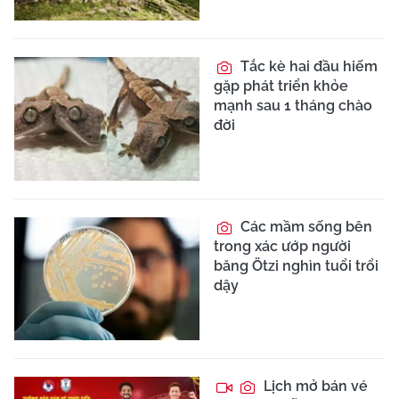
Tắc kè hai đầu hiếm
gặp phát triển khỏe
mạnh sau 1 tháng chào
đời
Các mầm sống bên
trong xác ướp người
băng Ötzi nghìn tuổi trổi
dậy
Lịch mở bán vé