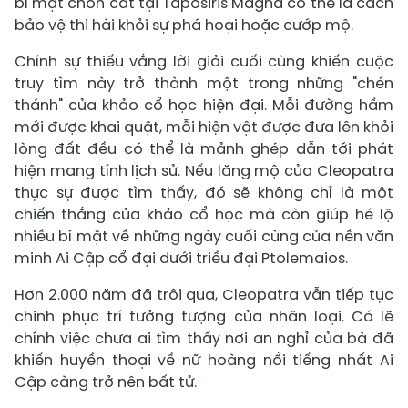
bí mật chôn cất tại Taposiris Magna có thể là cách
bảo vệ thi hài khỏi sự phá hoại hoặc cướp mộ.
Chính sự thiếu vắng lời giải cuối cùng khiến cuộc
truy tìm này trở thành một trong những "chén
thánh" của khảo cổ học hiện đại. Mỗi đường hầm
mới được khai quật, mỗi hiện vật được đưa lên khỏi
lòng đất đều có thể là mảnh ghép dẫn tới phát
hiện mang tính lịch sử. Nếu lăng mộ của Cleopatra
thực sự được tìm thấy, đó sẽ không chỉ là một
chiến thắng của khảo cổ học mà còn giúp hé lộ
nhiều bí mật về những ngày cuối cùng của nền văn
minh Ai Cập cổ đại dưới triều đại Ptolemaios.
Hơn 2.000 năm đã trôi qua, Cleopatra vẫn tiếp tục
chinh phục trí tưởng tượng của nhân loại. Có lẽ
chính việc chưa ai tìm thấy nơi an nghỉ của bà đã
khiến huyền thoại về nữ hoàng nổi tiếng nhất Ai
Cập càng trở nên bất tử.