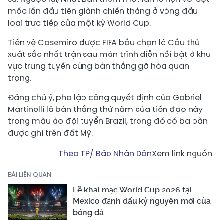
mốc lần đầu tiên giành chiến thắng ở vòng đấu
loại trực tiếp của một kỳ World Cup.
Tiền vệ Casemiro được FIFA bầu chọn là Cầu thủ
xuất sắc nhất trận sau màn trình diễn nổi bật ở khu
vực trung tuyến cùng bàn thắng gỡ hòa quan
trọng.
Đáng chú ý, pha lập công quyết định của Gabriel
Martinelli là bàn thắng thứ năm của tiền đạo này
trong màu áo đội tuyển Brazil, trong đó có ba bàn
được ghi trên đất Mỹ.
Theo TP/ Báo Nhân Dân
Xem link nguồn
BÀI LIÊN QUAN
Lễ khai mạc World Cup 2026 tại
Mexico đánh dấu kỷ nguyên mới của
bóng đá