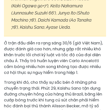
(Koki Ogawa 90+7'), Keito Nakamura
(Junnosuke Suzuki 66'), Junya Ito (Shuto
Machino 78'), Daichi Kamada (Ao Tanaka
78'), Kaishu Sano; Ayase Ueda.
Ở trận đấu diễn ra rạng sáng 30/6 (giờ Việt Nam),
được đánh giá cao hơn, nhưng gặp rất nhiều khó
khăn trước lối chơi kỷ luật và tốc độ của đại diện
châu Á. Thầy trò huấn luyện viên Carlo Ancelotti
cầm bóng nhiều hơn song không tạo được nhiều
cơ hội thực sự nguy hiểm trong hiệp 1.
Trong khi đó, cho thấy sự sắc bén ở những pha
chuyển trạng thái. Phút 29, Kaishu Sano tận dụng
đường chuyền hỏng của hàng thủ Brazil, băng lên
cướp bóng trước khi tung cú sút chân phải hiểm
hóc đánh bại thủ thành Alisson Becker, mở tỷ số