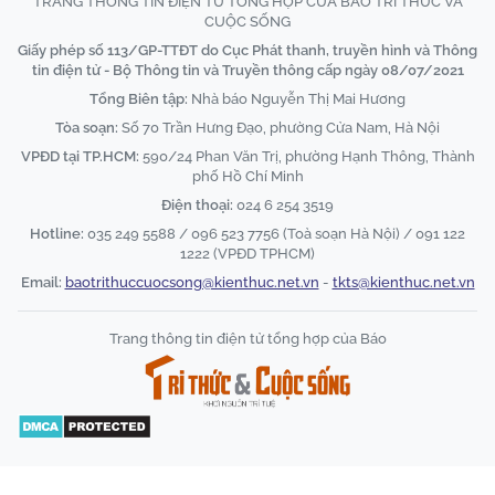
TRANG THÔNG TIN ĐIỆN TỬ TỔNG HỢP CỦA BÁO TRI THỨC VÀ
CUỘC SỐNG
Giấy phép số 113/GP-TTĐT do Cục Phát thanh, truyền hình và Thông
tin điện tử - Bộ Thông tin và Truyền thông cấp ngày 08/07/2021
Tổng Biên tập:
Nhà báo Nguyễn Thị Mai Hương
Tòa soạn:
Số 70 Trần Hưng Đạo, phường Cửa Nam, Hà Nội
VPĐD tại TP.HCM:
590/24 Phan Văn Trị, phường Hạnh Thông, Thành
phố Hồ Chí Minh
Điện thoại:
024 6 254 3519
Hotline:
035 249 5588 / 096 523 7756 (Toà soạn Hà Nội) / 091 122
1222 (VPĐD TPHCM)
Email:
baotrithuccuocsong@kienthuc.net.vn
-
tkts@kienthuc.net.vn
Trang thông tin điện tử tổng hợp của Báo