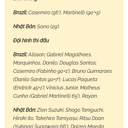
Brazil:
Casemiro (56'), Martinelli (90'+5)
Nhật Bản:
Sano (29')
Đội hình thi đấu
Brazil:
Alisson; Gabriel Magalhaes,
Marquinhos, Danilo, Douglas Santos;
Casemiro (Fabinho 90+1'), Bruno Guimaraes
(Danilo Santos 90+7'), Lucas Paqueta
(Endrick 45+1'); Vinicius Junior, Matheus
Cunha (Gabriel Martinelli 65'), Rayan.
Nhật Bản:
Zion Suzuki; Shogo Taniguchi,
Hiroki Ito, Takehiro Tomiyasu; Ritsu Doan
(Yukinari Sugawara 66'), Daizen Maeda