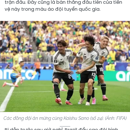
trận đấu. Đây cũng là bàn thắng đầu tiên của tiền
vệ này trong màu áo đội tuyển quốc gia.
Các đồng đội ăn mừng cùng Kaishu Sano (số 24). (Ảnh: FIFA)
Bị dẫn trước sau giờ nghỉ, Brazil đẩy cao đội hình