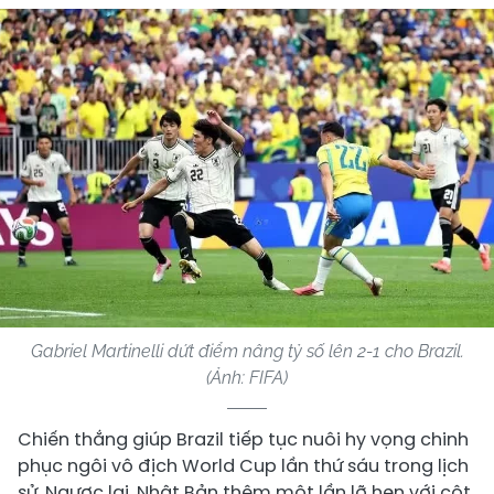
Gabriel Martinelli dứt điểm nâng tỷ số lên 2-1 cho Brazil.
(Ảnh: FIFA)
Chiến thắng giúp Brazil tiếp tục nuôi hy vọng chinh
phục ngôi vô địch World Cup lần thứ sáu trong lịch
sử. Ngược lại, Nhật Bản thêm một lần lỡ hẹn với cột