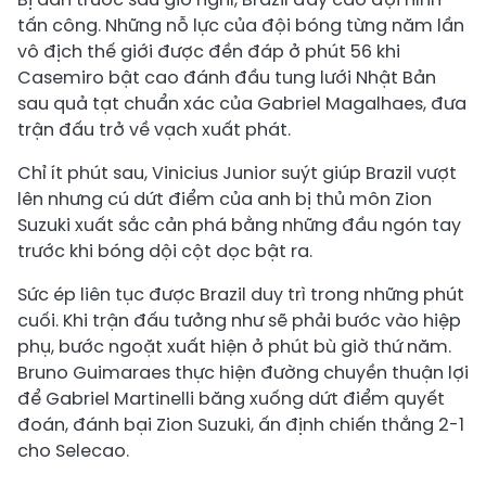
tấn công. Những nỗ lực của đội bóng từng năm lần
vô địch thế giới được đền đáp ở phút 56 khi
Casemiro bật cao đánh đầu tung lưới Nhật Bản
sau quả tạt chuẩn xác của Gabriel Magalhaes, đưa
trận đấu trở về vạch xuất phát.
Chỉ ít phút sau, Vinicius Junior suýt giúp Brazil vượt
lên nhưng cú dứt điểm của anh bị thủ môn Zion
Suzuki xuất sắc cản phá bằng những đầu ngón tay
trước khi bóng dội cột dọc bật ra.
Sức ép liên tục được Brazil duy trì trong những phút
cuối. Khi trận đấu tưởng như sẽ phải bước vào hiệp
phụ, bước ngoặt xuất hiện ở phút bù giờ thứ năm.
Bruno Guimaraes thực hiện đường chuyền thuận lợi
để Gabriel Martinelli băng xuống dứt điểm quyết
đoán, đánh bại Zion Suzuki, ấn định chiến thắng 2-1
cho Selecao.