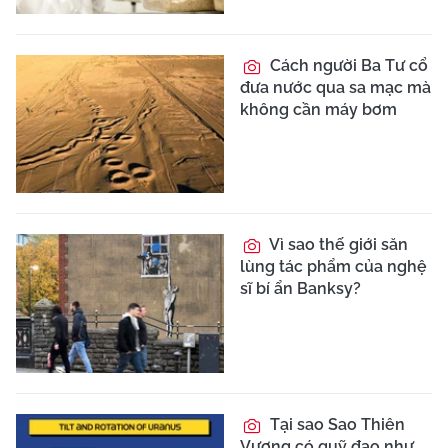
Cách người Ba Tư cổ
đưa nước qua sa mạc mà
không cần máy bơm
Vì sao thế giới săn
lùng tác phẩm của nghệ
sĩ bí ẩn Banksy?
Tại sao Sao Thiên
Vương có quỹ đạo như