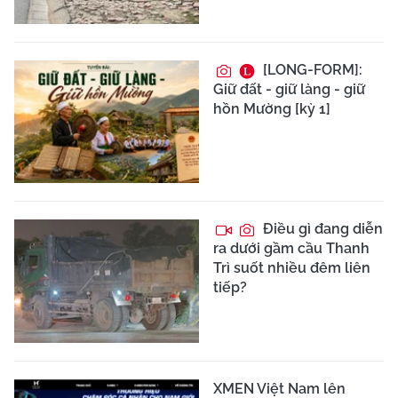
[LONG-FORM]:
Giữ đất - giữ làng - giữ
hồn Mường [kỳ 1]
Điều gì đang diễn
ra dưới gầm cầu Thanh
Trì suốt nhiều đêm liên
tiếp?
XMEN Việt Nam lên