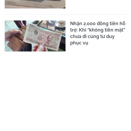
Nhận 2.000 đồng tiền hỗ
trợ: Khi “không tiền mặt”
chưa đi cùng tư duy
phục vụ
CƠ QUAN CHỦ QUẢN:
LIÊN HIỆP CÁC HỘI KHOA HỌC VÀ KỸ
THUẬT VIỆT NAM
TRANG THÔNG TIN ĐIỆN TỬ TỔNG HỢP CỦA BÁO TRI THỨC VÀ
CUỘC SỐNG
Giấy phép số 113/GP-TTĐT do Cục Phát thanh, truyền hình và Thông
tin điện tử - Bộ Thông tin và Truyền thông cấp ngày 08/07/2021