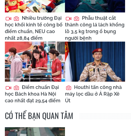
Nhiều trường Đại
Phẫu thuật cắt
học khối kinh tế công bố
thành công lá lách khổng
điểm chuẩn, NEU cao
lồ 3,5 kg trong ổ bụng
nhất 28,84 điểm
người bệnh
Điểm chuẩn Đại
Houthi tấn công nhà
học Bách khoa Hà Nội
máy lọc dầu ở Ả Rập Xê
cao nhất đạt 29,54 điểm
Út
CÓ THỂ BẠN QUAN TÂM