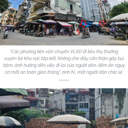
“Các phương tiện vận chuyển VLXD đi tiêu thụ thường
xuyên tại khu vực tập kết, không che đậy cẩn thận gây bụi
bặm, ảnh hưởng đến việc đi lại của người dân, tiềm ẩn nguy
cơ mất an toàn giao thông”, anh N., một người dân chia sẻ.