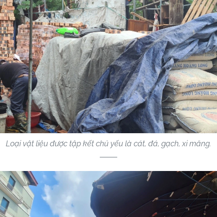
Loại vật liệu được tập kết chủ yếu là cát, đá, gạch, xi măng.